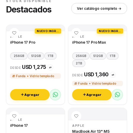
STOCK DISPONIBLE
Destacados
Ver catálogo completo →
NUEVO INGRESO
NUEVO INGRESO
APPLE
APPLE
iPhone 17 Pro
iPhone 17 Pro Max
256GB
512GB
1TB
256GB
512GB
1TB
2TB
USD 1,275
⇄
DESDE
USD 1,360
⇄
DESDE
🎁 Funda + Vidrio templado
🎁 Funda + Vidrio templado
Agregar
Agregar
APPLE
iPhone 17
APPLE
MacBook Air 13" M5