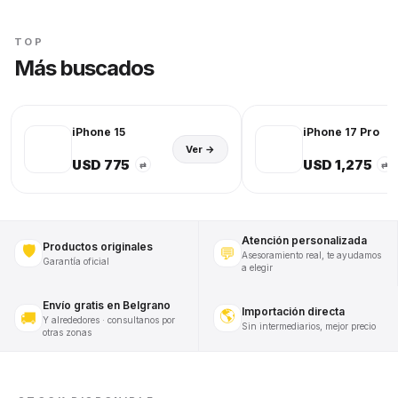
TOP
Más buscados
iPhone 15
iPhone 17 Pro
Ver →
USD 775
USD 1,275
⇄
⇄
Atención personalizada
Productos originales
🛡️
💬
Asesoramiento real, te ayudamos
Garantía oficial
a elegir
Envío gratis en Belgrano
Importación directa
🌎
🚚
Y alrededores · consultanos por
Sin intermediarios, mejor precio
otras zonas