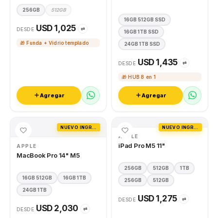
256GB
512GB
16GB 512GB SSD
USD 1,025
⇄
DESDE
16GB 1TB SSD
🎁 Funda + Vidrio templado
24GB 1TB SSD
USD 1,435
⇄
DESDE
🎁 HUB 8 en 1
Agregar
Agregar
NUEVO INGRESO
NUEVO INGRESO
APPLE
iPad Pro M5 11"
APPLE
MacBook Pro 14" M5
256GB
512GB
1TB
16GB 512GB
16GB 1TB
256GB
512GB
24GB 1TB
USD 1,275
⇄
DESDE
USD 2,030
⇄
DESDE