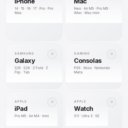
iPhone
Mac
14 · 15 · 16 · 17 · Pro · Pro
Neo · Air M5 · Pro M5 ·
Max
iMac · Mac mini
SAMSUNG
GAMING
↗
↗
Galaxy
Consolas
S25 · S26 · Z Fold · Z
PS5 · Xbox · Nintendo ·
Flip · Tab
Meta
APPLE
APPLE
↗
↗
iPad
Watch
Pro M5 · Air M4 · mini
S11 · Ultra 3 · SE