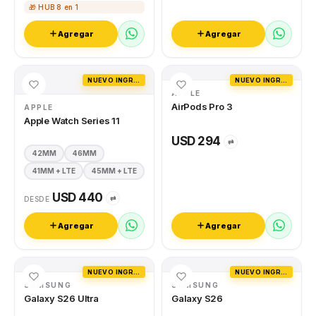
🎁 HUB 8 en 1
Agregar
Agregar
NUEVO INGRESO
NUEVO INGRESO
APPLE
AirPods Pro 3
APPLE
Apple Watch Series 11
USD 294
⇄
42MM
46MM
41MM + LTE
45MM + LTE
USD 440
⇄
DESDE
Agregar
Agregar
NUEVO INGRESO
NUEVO INGRESO
SAMSUNG
SAMSUNG
Galaxy S26 Ultra
Galaxy S26