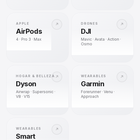
APPLE
DRONES
↗
↗
AirPods
DJI
4 · Pro 3 · Max
Mavic · Avata · Action ·
Osmo
HOGAR & BELLEZA
WEARABLES
↗
↗
Dyson
Garmin
Airwrap · Supersonic ·
Forerunner · Venu ·
V8 · V15
Approach
WEARABLES
↗
Smart