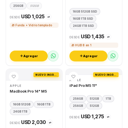
256GB
512GB
16GB 512GB SSD
USD 1,025
⇄
DESDE
16GB 1TB SSD
🎁 Funda + Vidrio templado
24GB 1TB SSD
USD 1,435
⇄
DESDE
🎁 HUB 8 en 1
Agregar
Agregar
NUEVO INGRESO
NUEVO INGRESO
APPLE
iPad Pro M5 11"
APPLE
MacBook Pro 14" M5
256GB
512GB
1TB
16GB 512GB
16GB 1TB
256GB
512GB
24GB 1TB
USD 1,275
⇄
DESDE
USD 2,030
⇄
DESDE