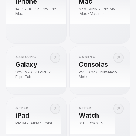
iPhone
Mac
14 · 15 · 16 · 17 · Pro · Pro
Neo · Air M5 · Pro M5 ·
Max
iMac · Mac mini
SAMSUNG
GAMING
↗
↗
Galaxy
Consolas
S25 · S26 · Z Fold · Z
PS5 · Xbox · Nintendo ·
Flip · Tab
Meta
APPLE
APPLE
↗
↗
iPad
Watch
Pro M5 · Air M4 · mini
S11 · Ultra 3 · SE