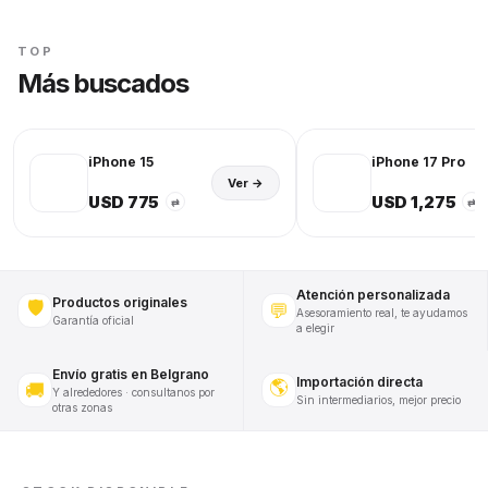
TOP
Más buscados
iPhone 15
iPhone 17 Pro
Ver →
USD 775
USD 1,275
⇄
⇄
Atención personalizada
Productos originales
🛡️
💬
Asesoramiento real, te ayudamos
Garantía oficial
a elegir
Envío gratis en Belgrano
Importación directa
🌎
🚚
Y alrededores · consultanos por
Sin intermediarios, mejor precio
otras zonas