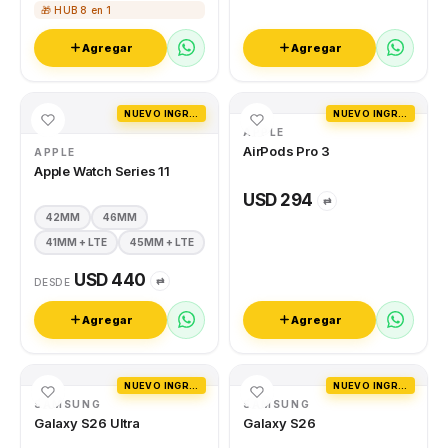
🎁 HUB 8 en 1
Agregar
Agregar
NUEVO INGRESO
NUEVO INGRESO
APPLE
AirPods Pro 3
APPLE
Apple Watch Series 11
USD 294
⇄
42MM
46MM
41MM + LTE
45MM + LTE
USD 440
⇄
DESDE
Agregar
Agregar
NUEVO INGRESO
NUEVO INGRESO
SAMSUNG
SAMSUNG
Galaxy S26 Ultra
Galaxy S26