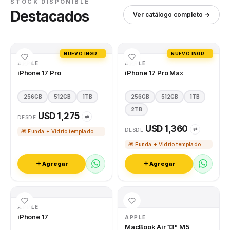
STOCK DISPONIBLE
Destacados
Ver catálogo completo →
NUEVO INGRESO
NUEVO INGRESO
APPLE
APPLE
iPhone 17 Pro
iPhone 17 Pro Max
256GB
512GB
1TB
256GB
512GB
1TB
2TB
USD 1,275
⇄
DESDE
USD 1,360
⇄
DESDE
🎁 Funda + Vidrio templado
🎁 Funda + Vidrio templado
Agregar
Agregar
APPLE
iPhone 17
APPLE
MacBook Air 13" M5