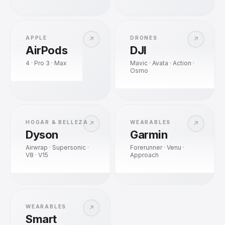
APPLE
DRONES
↗
↗
AirPods
DJI
4 · Pro 3 · Max
Mavic · Avata · Action ·
Osmo
HOGAR & BELLEZA
WEARABLES
↗
↗
Dyson
Garmin
Airwrap · Supersonic ·
Forerunner · Venu ·
V8 · V15
Approach
WEARABLES
↗
Smart