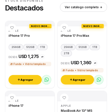
STOCK DISPONIBLE
Destacados
Ver catálogo completo →
NUEVO INGRESO
NUEVO INGRESO
APPLE
APPLE
iPhone 17 Pro
iPhone 17 Pro Max
256GB
512GB
1TB
256GB
512GB
1TB
2TB
USD 1,275
⇄
DESDE
USD 1,360
⇄
DESDE
🎁 Funda + Vidrio templado
🎁 Funda + Vidrio templado
Agregar
Agregar
APPLE
iPhone 17
APPLE
MacBook Air 13" M5