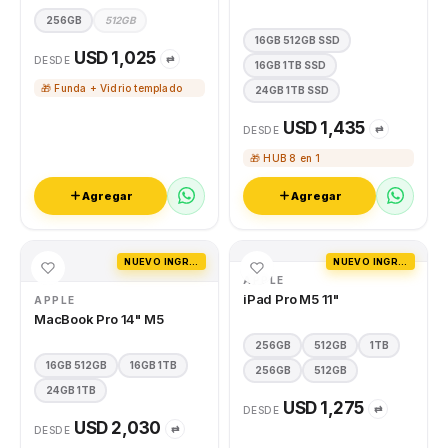
256GB
512GB
16GB 512GB SSD
USD 1,025
⇄
DESDE
16GB 1TB SSD
🎁 Funda + Vidrio templado
24GB 1TB SSD
USD 1,435
⇄
DESDE
🎁 HUB 8 en 1
Agregar
Agregar
NUEVO INGRESO
NUEVO INGRESO
APPLE
iPad Pro M5 11"
APPLE
MacBook Pro 14" M5
256GB
512GB
1TB
16GB 512GB
16GB 1TB
256GB
512GB
24GB 1TB
USD 1,275
⇄
DESDE
USD 2,030
⇄
DESDE