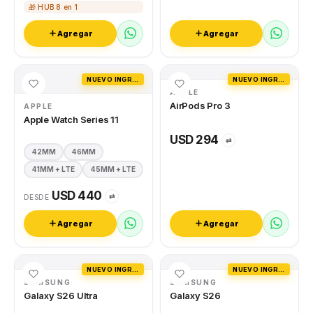
🎁 HUB 8 en 1
Agregar
Agregar
NUEVO INGRESO
NUEVO INGRESO
APPLE
AirPods Pro 3
APPLE
Apple Watch Series 11
USD 294
⇄
42MM
46MM
41MM + LTE
45MM + LTE
USD 440
⇄
DESDE
Agregar
Agregar
NUEVO INGRESO
NUEVO INGRESO
SAMSUNG
SAMSUNG
Galaxy S26 Ultra
Galaxy S26