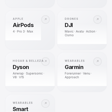
APPLE
DRONES
↗
↗
AirPods
DJI
4 · Pro 3 · Max
Mavic · Avata · Action ·
Osmo
HOGAR & BELLEZA
WEARABLES
↗
↗
Dyson
Garmin
Airwrap · Supersonic ·
Forerunner · Venu ·
V8 · V15
Approach
WEARABLES
↗
Smart