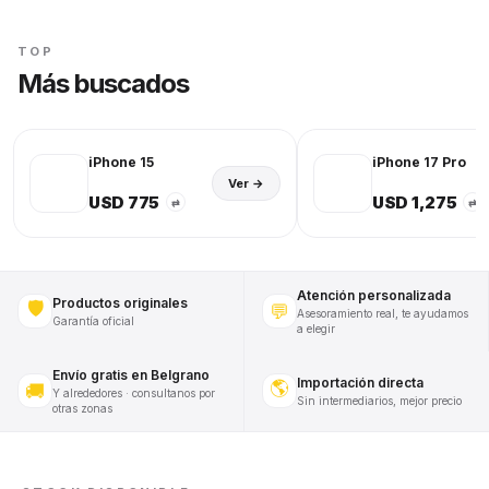
TOP
Más buscados
iPhone 15
iPhone 17 Pro
Ver →
USD 775
USD 1,275
⇄
⇄
Atención personalizada
Productos originales
🛡️
💬
Asesoramiento real, te ayudamos
Garantía oficial
a elegir
Envío gratis en Belgrano
Importación directa
🌎
🚚
Y alrededores · consultanos por
Sin intermediarios, mejor precio
otras zonas