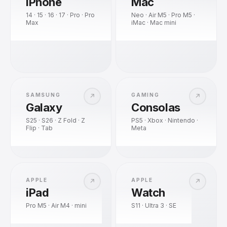
iPhone
Mac
14 · 15 · 16 · 17 · Pro · Pro
Neo · Air M5 · Pro M5 ·
Max
iMac · Mac mini
SAMSUNG
GAMING
↗
↗
Galaxy
Consolas
S25 · S26 · Z Fold · Z
PS5 · Xbox · Nintendo ·
Flip · Tab
Meta
APPLE
APPLE
↗
↗
iPad
Watch
Pro M5 · Air M4 · mini
S11 · Ultra 3 · SE