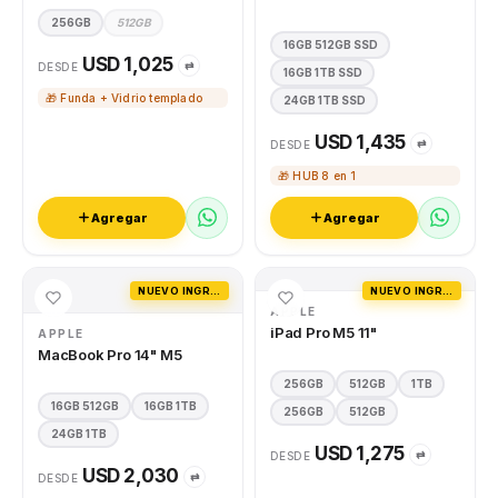
256GB
512GB
16GB 512GB SSD
USD 1,025
⇄
DESDE
16GB 1TB SSD
🎁 Funda + Vidrio templado
24GB 1TB SSD
USD 1,435
⇄
DESDE
🎁 HUB 8 en 1
Agregar
Agregar
NUEVO INGRESO
NUEVO INGRESO
APPLE
iPad Pro M5 11"
APPLE
MacBook Pro 14" M5
256GB
512GB
1TB
16GB 512GB
16GB 1TB
256GB
512GB
24GB 1TB
USD 1,275
⇄
DESDE
USD 2,030
⇄
DESDE