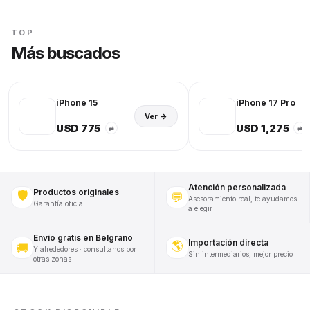
TOP
Más buscados
iPhone 15
iPhone 17 Pro
Ver →
USD 775
USD 1,275
⇄
⇄
Atención personalizada
Productos originales
🛡️
💬
Asesoramiento real, te ayudamos
Garantía oficial
a elegir
Envío gratis en Belgrano
Importación directa
🌎
🚚
Y alrededores · consultanos por
Sin intermediarios, mejor precio
otras zonas