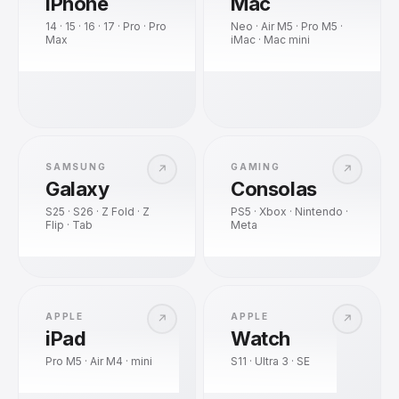
iPhone
Mac
14 · 15 · 16 · 17 · Pro · Pro
Neo · Air M5 · Pro M5 ·
Max
iMac · Mac mini
SAMSUNG
GAMING
↗
↗
Galaxy
Consolas
S25 · S26 · Z Fold · Z
PS5 · Xbox · Nintendo ·
Flip · Tab
Meta
APPLE
APPLE
↗
↗
iPad
Watch
Pro M5 · Air M4 · mini
S11 · Ultra 3 · SE