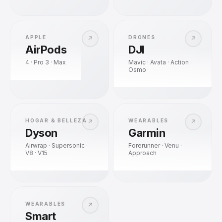
APPLE
DRONES
↗
↗
AirPods
DJI
4 · Pro 3 · Max
Mavic · Avata · Action ·
Osmo
HOGAR & BELLEZA
WEARABLES
↗
↗
Dyson
Garmin
Airwrap · Supersonic ·
Forerunner · Venu ·
V8 · V15
Approach
WEARABLES
↗
Smart