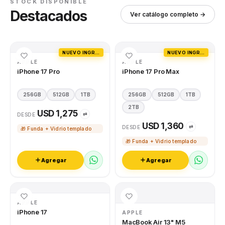
STOCK DISPONIBLE
Destacados
Ver catálogo completo →
NUEVO INGRESO
NUEVO INGRESO
APPLE
APPLE
iPhone 17 Pro
iPhone 17 Pro Max
256GB
512GB
1TB
256GB
512GB
1TB
2TB
USD 1,275
⇄
DESDE
USD 1,360
⇄
DESDE
🎁 Funda + Vidrio templado
🎁 Funda + Vidrio templado
Agregar
Agregar
APPLE
iPhone 17
APPLE
MacBook Air 13" M5