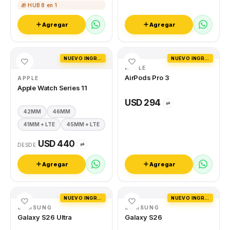
🎁 HUB 8 en 1
Agregar
Agregar
NUEVO INGRESO
NUEVO INGRESO
APPLE
AirPods Pro 3
APPLE
Apple Watch Series 11
USD 294
⇄
42MM
46MM
41MM + LTE
45MM + LTE
USD 440
⇄
DESDE
Agregar
Agregar
NUEVO INGRESO
NUEVO INGRESO
SAMSUNG
SAMSUNG
Galaxy S26 Ultra
Galaxy S26