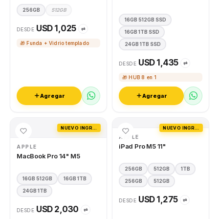
256GB
512GB
16GB 512GB SSD
USD 1,025
⇄
DESDE
16GB 1TB SSD
🎁 Funda + Vidrio templado
24GB 1TB SSD
USD 1,435
⇄
DESDE
🎁 HUB 8 en 1
Agregar
Agregar
NUEVO INGRESO
NUEVO INGRESO
APPLE
iPad Pro M5 11"
APPLE
MacBook Pro 14" M5
256GB
512GB
1TB
16GB 512GB
16GB 1TB
256GB
512GB
24GB 1TB
USD 1,275
⇄
DESDE
USD 2,030
⇄
DESDE