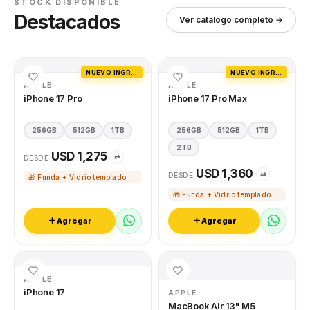
STOCK DISPONIBLE
Destacados
Ver catálogo completo →
NUEVO INGRESO
NUEVO INGRESO
APPLE
APPLE
iPhone 17 Pro
iPhone 17 Pro Max
256GB
512GB
1TB
256GB
512GB
1TB
2TB
USD 1,275
⇄
DESDE
USD 1,360
⇄
DESDE
🎁 Funda + Vidrio templado
🎁 Funda + Vidrio templado
Agregar
Agregar
APPLE
iPhone 17
APPLE
MacBook Air 13" M5