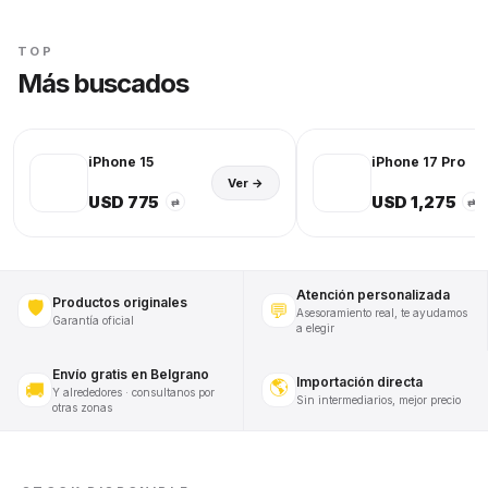
TOP
Más buscados
iPhone 15
iPhone 17 Pro
Ver →
USD 775
USD 1,275
⇄
⇄
Atención personalizada
Productos originales
🛡️
💬
Asesoramiento real, te ayudamos
Garantía oficial
a elegir
Envío gratis en Belgrano
Importación directa
🌎
🚚
Y alrededores · consultanos por
Sin intermediarios, mejor precio
otras zonas