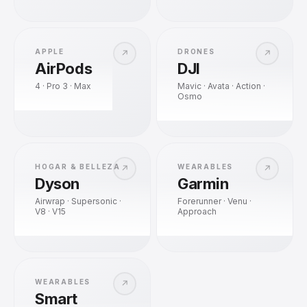
APPLE
DRONES
↗
↗
AirPods
DJI
4 · Pro 3 · Max
Mavic · Avata · Action ·
Osmo
HOGAR & BELLEZA
WEARABLES
↗
↗
Dyson
Garmin
Airwrap · Supersonic ·
Forerunner · Venu ·
V8 · V15
Approach
WEARABLES
↗
Smart