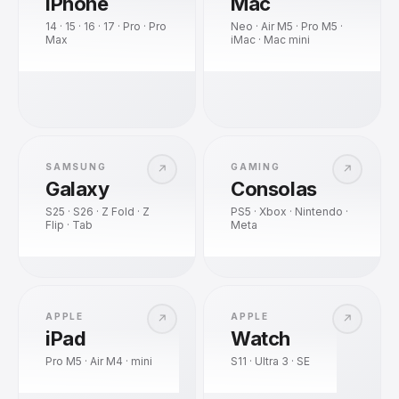
iPhone
Mac
14 · 15 · 16 · 17 · Pro · Pro
Neo · Air M5 · Pro M5 ·
Max
iMac · Mac mini
SAMSUNG
GAMING
↗
↗
Galaxy
Consolas
S25 · S26 · Z Fold · Z
PS5 · Xbox · Nintendo ·
Flip · Tab
Meta
APPLE
APPLE
↗
↗
iPad
Watch
Pro M5 · Air M4 · mini
S11 · Ultra 3 · SE