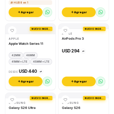
🎁 HUB 8 en 1
Agregar
Agregar
NUEVO INGRESO
NUEVO INGRESO
APPLE
AirPods Pro 3
APPLE
Apple Watch Series 11
USD 294
⇄
42MM
46MM
41MM + LTE
45MM + LTE
USD 440
⇄
DESDE
Agregar
Agregar
NUEVO INGRESO
NUEVO INGRESO
SAMSUNG
SAMSUNG
Galaxy S26 Ultra
Galaxy S26