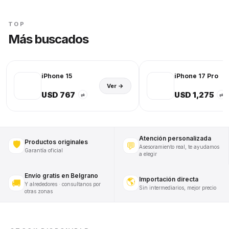
TOP
Más buscados
iPhone 15
iPhone 17 Pro
Ver →
USD 767
USD 1,275
⇄
⇄
Atención personalizada
Productos originales
🛡️
💬
Asesoramiento real, te ayudamos
Garantía oficial
a elegir
Envío gratis en Belgrano
Importación directa
🌎
🚚
Y alrededores · consultanos por
Sin intermediarios, mejor precio
otras zonas