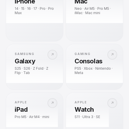
iPhone
Mac
14 · 15 · 16 · 17 · Pro · Pro
Neo · Air M5 · Pro M5 ·
Max
iMac · Mac mini
SAMSUNG
GAMING
↗
↗
Galaxy
Consolas
S25 · S26 · Z Fold · Z
PS5 · Xbox · Nintendo ·
Flip · Tab
Meta
APPLE
APPLE
↗
↗
iPad
Watch
Pro M5 · Air M4 · mini
S11 · Ultra 3 · SE