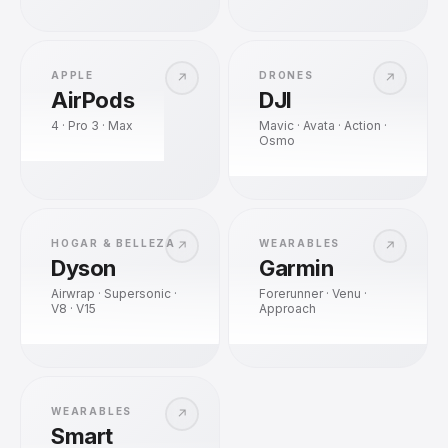
APPLE
DRONES
↗
↗
AirPods
DJI
4 · Pro 3 · Max
Mavic · Avata · Action ·
Osmo
HOGAR & BELLEZA
WEARABLES
↗
↗
Dyson
Garmin
Airwrap · Supersonic ·
Forerunner · Venu ·
V8 · V15
Approach
WEARABLES
↗
Smart