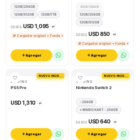
12GB/256GB
12GB/128GB
12GB/512GB
12GB/1TB
12GB/256GB
12GB/512GB
USD 1,095
⇄
DESDE
USD 850
⇄
DESDE
🎁 Cargador original + Funda + Vidrio templado
🎁 Cargador original + Funda + Vidri
Agregar
Agregar
NUEVO INGRESO
NUEVO INGRESO
GAMING
GAMING
PS5 Pro
Nintendo Switch 2
USD 1,310
- 256GB
⇄
+ MARIO KART - 256GB
USD 640
⇄
DESDE
Agregar
Agregar