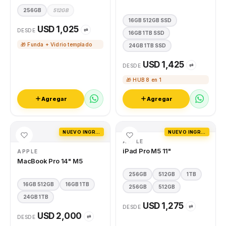
256GB
512GB
16GB 512GB SSD
USD 1,025
⇄
DESDE
16GB 1TB SSD
🎁 Funda + Vidrio templado
24GB 1TB SSD
USD 1,425
⇄
DESDE
🎁 HUB 8 en 1
Agregar
Agregar
NUEVO INGRESO
NUEVO INGRESO
APPLE
iPad Pro M5 11"
APPLE
MacBook Pro 14" M5
256GB
512GB
1TB
16GB 512GB
16GB 1TB
256GB
512GB
24GB 1TB
USD 1,275
⇄
DESDE
USD 2,000
⇄
DESDE