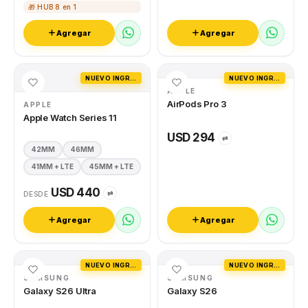
🎁 HUB 8 en 1
Agregar
Agregar
NUEVO INGRESO
NUEVO INGRESO
APPLE
AirPods Pro 3
APPLE
Apple Watch Series 11
USD 294
⇄
42MM
46MM
41MM + LTE
45MM + LTE
USD 440
⇄
DESDE
Agregar
Agregar
NUEVO INGRESO
NUEVO INGRESO
SAMSUNG
SAMSUNG
Galaxy S26 Ultra
Galaxy S26