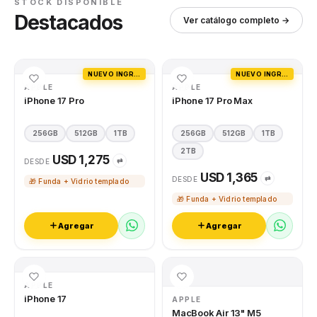
STOCK DISPONIBLE
Destacados
Ver catálogo completo →
NUEVO INGRESO
NUEVO INGRESO
APPLE
APPLE
iPhone 17 Pro
iPhone 17 Pro Max
256GB
512GB
1TB
256GB
512GB
1TB
2TB
USD 1,275
⇄
DESDE
USD 1,365
⇄
DESDE
🎁 Funda + Vidrio templado
🎁 Funda + Vidrio templado
Agregar
Agregar
APPLE
iPhone 17
APPLE
MacBook Air 13" M5