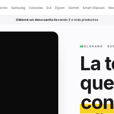
orios
Samsung
Consolas
DJI
Dyson
Garmin
Smart Glasses
Nos
Obtené un descuento
llevando 2 o más productos
BELGRANO · BU
La 
que
con