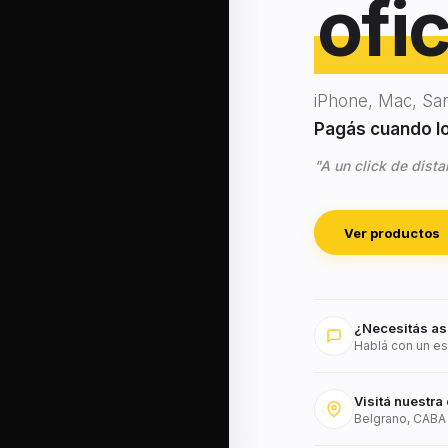
ofic
iPhone, Mac, Sa
Pagás cuando lo 
"A un click de dista
Ver productos
¿Necesitás as
Hablá con un es
Visitá nuestra 
Belgrano, CABA 