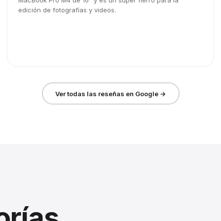
MacBook Pro M4 de 16" y es un súper fierro para la
edición de fotografías y videos.
Ver todas las reseñas en Google →
orías