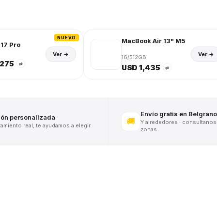
NUEVO
MacBook Air 13" M5
17 Pro
Ver →
Ver →
16/512GB
,275
⇄
USD 1,435
⇄
Envío gratis en Belgrano
ión personalizada
🚚
Y alrededores · consultanos
miento real, te ayudamos a elegir
zonas