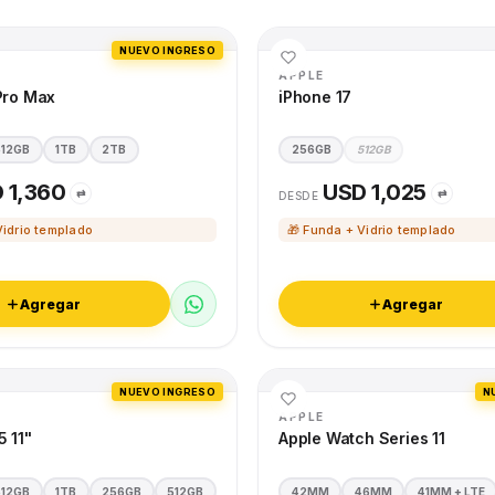
NUEVO INGRESO
APPLE
Pro Max
iPhone 17
512GB
1TB
2TB
256GB
512GB
 1,360
USD 1,025
⇄
⇄
DESDE
Vidrio templado
🎁 Funda + Vidrio templado
Agregar
Agregar
NUEVO INGRESO
N
APPLE
5 11"
Apple Watch Series 11
512GB
1TB
256GB
512GB
42MM
46MM
41MM + LTE