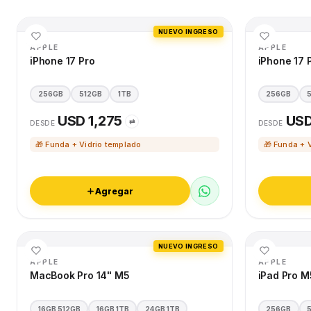
NUEVO INGRESO
APPLE
APPLE
iPhone 17 Pro
iPhone 17 
256GB
512GB
1TB
256GB
USD 1,275
USD
⇄
DESDE
DESDE
🎁 Funda + Vidrio templado
🎁 Funda + 
Agregar
NUEVO INGRESO
APPLE
APPLE
MacBook Pro 14" M5
iPad Pro M
16GB 512GB
16GB 1TB
24GB 1TB
256GB