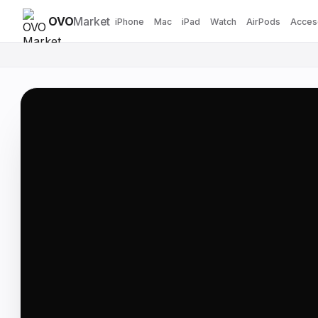
OVO
Market
iPhone
Mac
iPad
Watch
AirPods
Acces