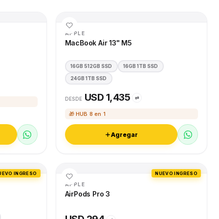
APPLE
MacBook Air 13" M5
16GB 512GB SSD
16GB 1TB SSD
24GB 1TB SSD
USD 1,435
⇄
DESDE
🎁 HUB 8 en 1
Agregar
UEVO INGRESO
NUEVO INGRESO
APPLE
AirPods Pro 3