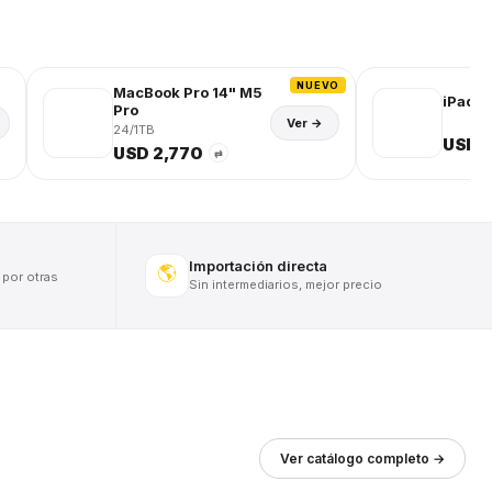
NUEVO
MacBook Pro 14" M5
iPad (
Pro
Ver →
24/1TB
USD 
USD 2,770
⇄
Importación directa
🌎
 por otras
Sin intermediarios, mejor precio
Ver catálogo completo →