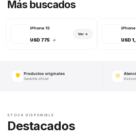
Más buscados
iPhone 15
iPhone 
Ver →
USD 775
USD 1
⇄
Productos originales
Atenc
🛡️
💬
Garantía oficial
Asesora
STOCK DISPONIBLE
Destacados