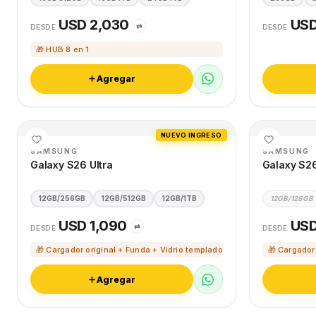
USD 2,030
USD
⇄
DESDE
DESDE
🎁 HUB 8 en 1
Agregar
NUEVO INGRESO
SAMSUNG
SAMSUNG
Galaxy S26 Ultra
Galaxy S2
12GB/256GB
12GB/512GB
12GB/1TB
12GB/128GB
USD 1,090
USD
⇄
DESDE
DESDE
🎁 Cargador original + Funda + Vidrio templado
🎁 Cargador
Agregar