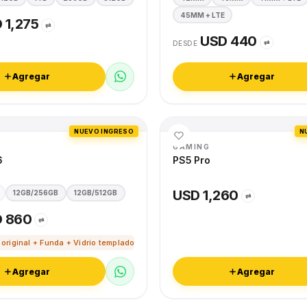
45MM + LTE
 1,275
⇄
USD 440
⇄
DESDE
Agregar
Agregar
NUEVO INGRESO
N
GAMING
6
PS5 Pro
USD 1,260
12GB/256GB
12GB/512GB
⇄
 860
⇄
 original + Funda + Vidrio templado
Agregar
Agregar