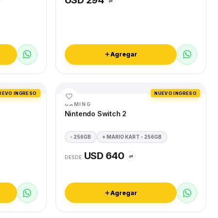
USD 294
⇄
Agregar
UEVO INGRESO
NUEVO INGRESO
GAMING
Nintendo Switch 2
- 256GB
+ MARIO KART - 256GB
USD 640
⇄
DESDE
Agregar