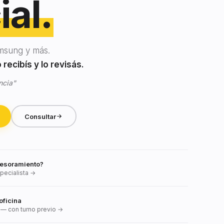
ial.
msung y más.
recibís y lo revisás.
ncia"
Consultar
esoramiento?
pecialista →
oficina
— con turno previo →