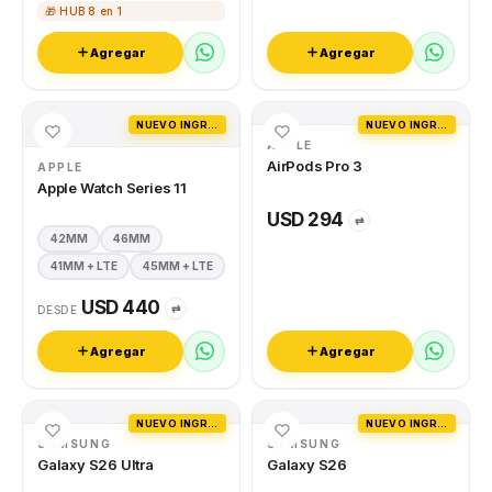
🎁 HUB 8 en 1
Agregar
Agregar
NUEVO INGRESO
NUEVO INGRESO
APPLE
AirPods Pro 3
APPLE
Apple Watch Series 11
USD 294
⇄
42MM
46MM
41MM + LTE
45MM + LTE
USD 440
⇄
DESDE
Agregar
Agregar
NUEVO INGRESO
NUEVO INGRESO
SAMSUNG
SAMSUNG
Galaxy S26 Ultra
Galaxy S26