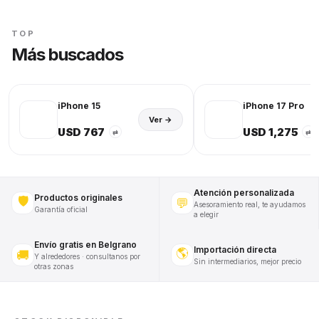
TOP
Más buscados
iPhone 15
iPhone 17 Pro
Ver →
USD 767
USD 1,275
⇄
⇄
Atención personalizada
Productos originales
🛡️
💬
Asesoramiento real, te ayudamos
Garantía oficial
a elegir
Envío gratis en Belgrano
Importación directa
🌎
🚚
Y alrededores · consultanos por
Sin intermediarios, mejor precio
otras zonas