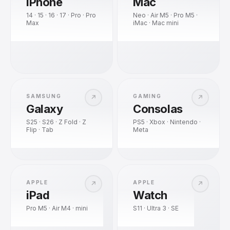
iPhone
Mac
14 · 15 · 16 · 17 · Pro · Pro
Neo · Air M5 · Pro M5 ·
Max
iMac · Mac mini
SAMSUNG
GAMING
↗
↗
Galaxy
Consolas
S25 · S26 · Z Fold · Z
PS5 · Xbox · Nintendo ·
Flip · Tab
Meta
APPLE
APPLE
↗
↗
iPad
Watch
Pro M5 · Air M4 · mini
S11 · Ultra 3 · SE