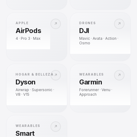
APPLE
DRONES
↗
↗
AirPods
DJI
4 · Pro 3 · Max
Mavic · Avata · Action ·
Osmo
HOGAR & BELLEZA
WEARABLES
↗
↗
Dyson
Garmin
Airwrap · Supersonic ·
Forerunner · Venu ·
V8 · V15
Approach
WEARABLES
↗
Smart