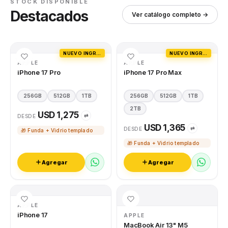
STOCK DISPONIBLE
Destacados
Ver catálogo completo →
NUEVO INGRESO
NUEVO INGRESO
APPLE
APPLE
iPhone 17 Pro
iPhone 17 Pro Max
256GB
512GB
1TB
256GB
512GB
1TB
2TB
USD 1,275
⇄
DESDE
USD 1,365
⇄
DESDE
🎁 Funda + Vidrio templado
🎁 Funda + Vidrio templado
Agregar
Agregar
APPLE
iPhone 17
APPLE
MacBook Air 13" M5