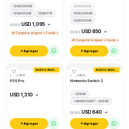
12GB/256GB
12GB/128GB
12GB/512GB
12GB/1TB
12GB/256GB
12GB/512GB
USD 1,095
⇄
DESDE
USD 850
⇄
DESDE
🎁 Cargador original + Funda + Vidrio templado
🎁 Cargador original + Funda + Vidri
Agregar
Agregar
NUEVO INGRESO
NUEVO INGRESO
GAMING
GAMING
PS5 Pro
Nintendo Switch 2
USD 1,310
- 256GB
⇄
+ MARIO KART - 256GB
USD 640
⇄
DESDE
Agregar
Agregar