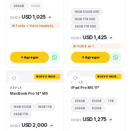
256GB
512GB
16GB 512GB SSD
USD 1,025
⇄
DESDE
16GB 1TB SSD
🎁 Funda + Vidrio templado
24GB 1TB SSD
USD 1,425
⇄
DESDE
🎁 HUB 8 en 1
Agregar
Agregar
NUEVO INGRESO
NUEVO INGRESO
APPLE
iPad Pro M5 11"
APPLE
MacBook Pro 14" M5
256GB
512GB
1TB
16GB 512GB
16GB 1TB
256GB
512GB
24GB 1TB
USD 1,275
⇄
DESDE
USD 2,000
⇄
DESDE