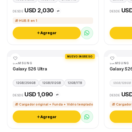
USD 2,030
USD
⇄
DESDE
DESDE
🎁 HUB 8 en 1
Agregar
NUEVO INGRESO
SAMSUNG
SAMSUNG
Galaxy S26 Ultra
Galaxy S2
12GB/256GB
12GB/512GB
12GB/1TB
12GB/128GB
USD 1,090
USD
⇄
DESDE
DESDE
🎁 Cargador original + Funda + Vidrio templado
🎁 Cargador
Agregar