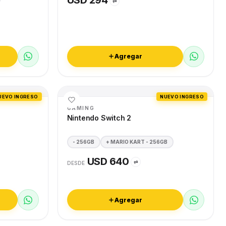
USD 294
⇄
Agregar
UEVO INGRESO
NUEVO INGRESO
GAMING
Nintendo Switch 2
- 256GB
+ MARIO KART - 256GB
USD 640
⇄
DESDE
Agregar