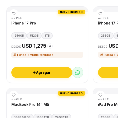
NUEVO INGRESO
APPLE
APPLE
iPhone 17 Pro
iPhone 17 
256GB
512GB
1TB
256GB
USD 1,275
USD
⇄
DESDE
DESDE
🎁 Funda + Vidrio templado
🎁 Funda + 
Agregar
NUEVO INGRESO
APPLE
APPLE
MacBook Pro 14" M5
iPad Pro M
16GB 512GB
16GB 1TB
24GB 1TB
256GB