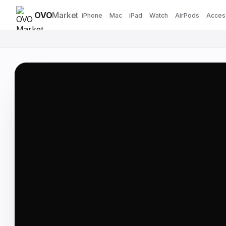
OVO
Market
iPhone
Mac
iPad
Watch
AirPods
Acces