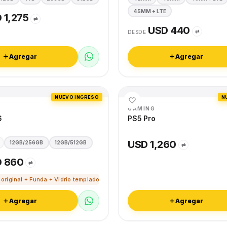
45MM + LTE
 1,275
⇄
USD 440
⇄
DESDE
Agregar
Agregar
NUEVO INGRESO
N
GAMING
6
PS5 Pro
USD 1,260
12GB/256GB
12GB/512GB
⇄
 860
⇄
 original + Funda + Vidrio templado
Agregar
Agregar