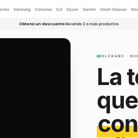
orios
Samsung
Consolas
DJI
Dyson
Garmin
Smart Glasses
Nos
Obtené un descuento
llevando 2 o más productos
BELGRANO · BU
La 
que
con