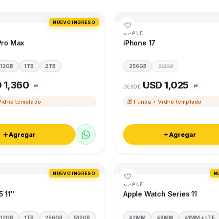
NUEVO INGRESO
APPLE
Pro Max
iPhone 17
512GB
1TB
2TB
256GB
512GB
 1,360
USD 1,025
⇄
⇄
DESDE
Vidrio templado
🎁 Funda + Vidrio templado
Agregar
Agregar
NUEVO INGRESO
N
APPLE
5 11"
Apple Watch Series 11
512GB
1TB
256GB
512GB
42MM
46MM
41MM + LTE