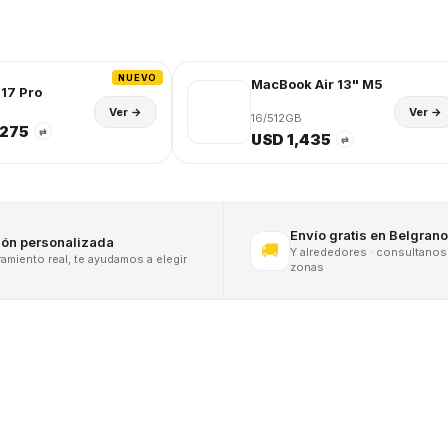
NUEVO
MacBook Air 13" M5
17 Pro
Ver →
Ver →
16/512GB
,275
⇄
USD 1,435
⇄
Envío gratis en Belgrano
ión personalizada
🚚
Y alrededores · consultanos
miento real, te ayudamos a elegir
zonas