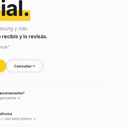
ial.
msung y más.
recibís y lo revisás.
ncia"
Consultar
esoramiento?
pecialista →
oficina
— con turno previo →