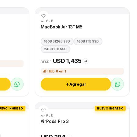
APPLE
MacBook Air 13" M5
16GB 512GB SSD
16GB 1TB SSD
24GB 1TB SSD
USD 1,435
⇄
DESDE
🎁 HUB 8 en 1
Agregar
UEVO INGRESO
NUEVO INGRESO
APPLE
AirPods Pro 3