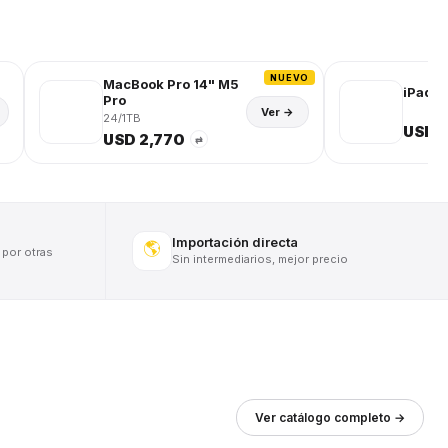
NUEVO
MacBook Pro 14" M5
iPad (
Pro
Ver →
24/1TB
USD 
USD 2,770
⇄
Importación directa
🌎
 por otras
Sin intermediarios, mejor precio
Ver catálogo completo →