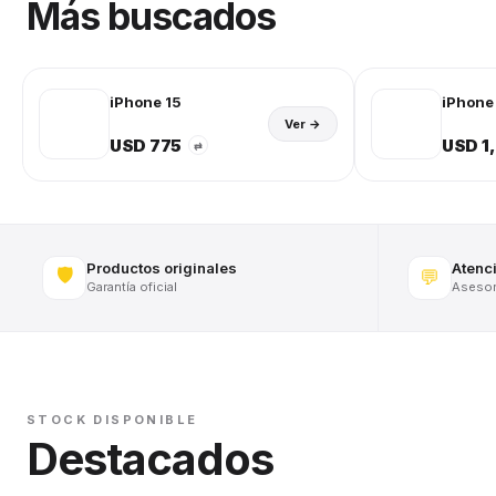
Más buscados
iPhone 15
iPhone 
Ver →
USD 775
USD 1
⇄
Productos originales
Atenc
🛡️
💬
Garantía oficial
Asesora
STOCK DISPONIBLE
Destacados