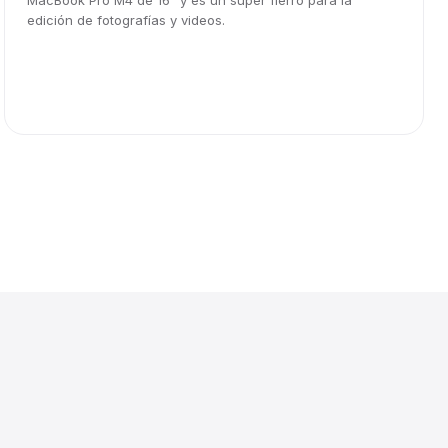
MacBook Pro M4 de 16" y es un súper fierro para la
edición de fotografías y videos.