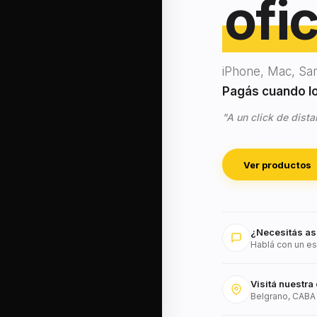
ofic
iPhone, Mac, Sa
Pagás cuando lo 
"A un click de dista
Ver productos
¿Necesitás as
Hablá con un es
Visitá nuestra 
Belgrano, CABA 