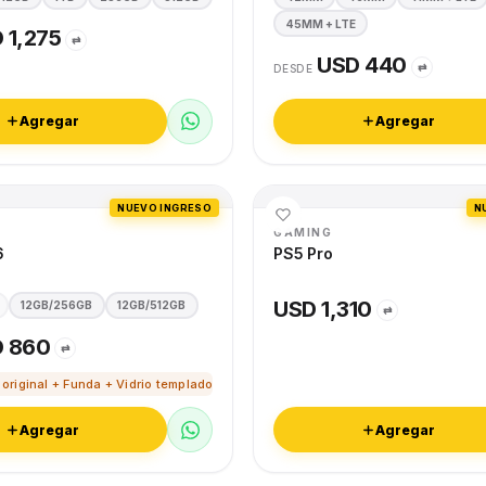
45MM + LTE
 1,275
⇄
USD 440
⇄
DESDE
Agregar
Agregar
NUEVO INGRESO
N
GAMING
6
PS5 Pro
USD 1,310
12GB/256GB
12GB/512GB
⇄
 860
⇄
 original + Funda + Vidrio templado
Agregar
Agregar