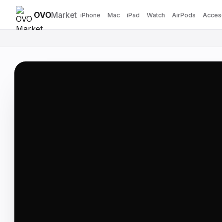
OVO
Market
iPhone
Mac
iPad
Watch
AirPods
Acces