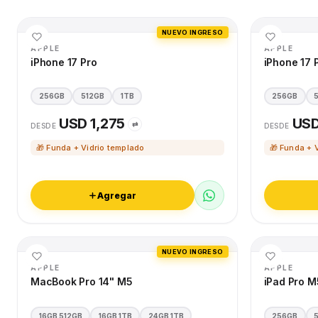
NUEVO INGRESO
APPLE
APPLE
iPhone 17 Pro
iPhone 17 
256GB
512GB
1TB
256GB
USD 1,275
USD
⇄
DESDE
DESDE
🎁 Funda + Vidrio templado
🎁 Funda + 
Agregar
NUEVO INGRESO
APPLE
APPLE
MacBook Pro 14" M5
iPad Pro M
16GB 512GB
16GB 1TB
24GB 1TB
256GB