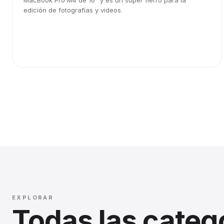
MacBook Pro M4 de 16" y es un súper fierro para la
edición de fotografías y videos.
EXPLORAR
Todas las categ