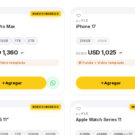
NUEVO INGRESO
APPLE
Pro Max
iPhone 17
512GB
1TB
2TB
256GB
512GB
 1,360
USD 1,025
⇄
⇄
DESDE
Vidrio templado
🎁 Funda + Vidrio templado
Agregar
Agregar
NUEVO INGRESO
N
APPLE
5 11"
Apple Watch Series 11
512GB
1TB
256GB
512GB
42MM
46MM
41MM + LTE