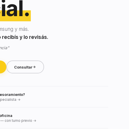
ial.
msung y más.
recibís y lo revisás.
ncia"
Consultar
esoramiento?
pecialista →
oficina
— con turno previo →