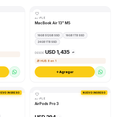
APPLE
MacBook Air 13" M5
16GB 512GB SSD
16GB 1TB SSD
24GB 1TB SSD
USD 1,435
⇄
DESDE
🎁 HUB 8 en 1
Agregar
UEVO INGRESO
NUEVO INGRESO
APPLE
AirPods Pro 3