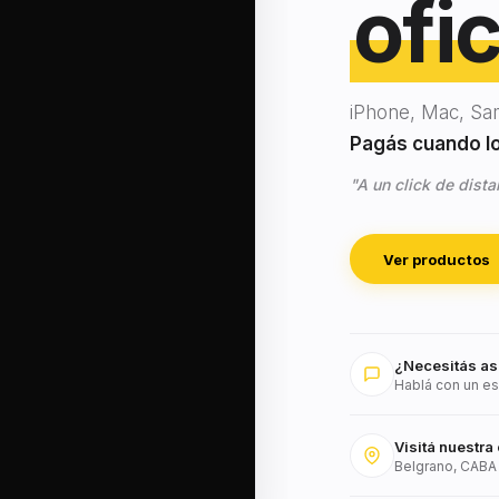
ofic
iPhone, Mac, Sa
Pagás cuando lo 
"A un click de dista
Ver productos
¿Necesitás as
Hablá con un es
Visitá nuestra 
Belgrano, CABA 