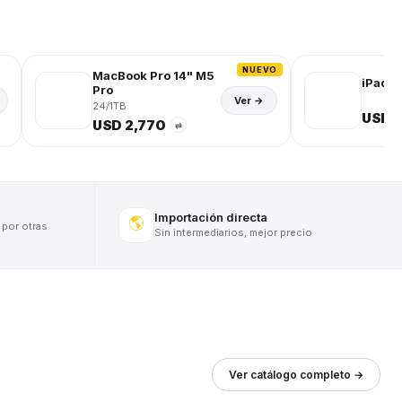
NUEVO
MacBook Pro 14" M5
iPad (
Pro
Ver →
24/1TB
USD 
USD 2,770
⇄
Importación directa
🌎
 por otras
Sin intermediarios, mejor precio
Ver catálogo completo →