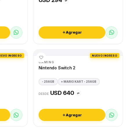
USD 294
⇄
Agregar
UEVO INGRESO
NUEVO INGRESO
GAMING
Nintendo Switch 2
- 256GB
+ MARIO KART - 256GB
USD 640
⇄
DESDE
Agregar