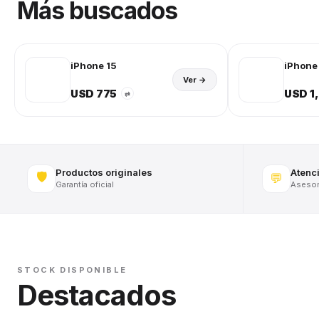
Más buscados
iPhone 15
iPhone 
Ver →
USD 775
USD 1
⇄
Productos originales
Atenc
🛡️
💬
Garantía oficial
Asesora
STOCK DISPONIBLE
Destacados