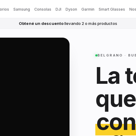
orios
Samsung
Consolas
DJI
Dyson
Garmin
Smart Glasses
Nos
Obtené un descuento
llevando 2 o más productos
BELGRANO · BU
La 
que
con