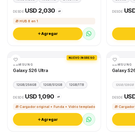
USD 2,030
USD
⇄
DESDE
DESDE
🎁 HUB 8 en 1
Agregar
NUEVO INGRESO
SAMSUNG
SAMSUNG
Galaxy S26 Ultra
Galaxy S2
12GB/256GB
12GB/512GB
12GB/1TB
12GB/128GB
USD 1,090
USD
⇄
DESDE
DESDE
🎁 Cargador original + Funda + Vidrio templado
🎁 Cargador
Agregar