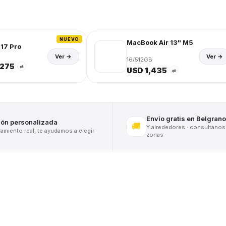
NUEVO
MacBook Air 13" M5
17 Pro
Ver →
Ver →
16/512GB
,275
⇄
USD 1,435
⇄
Envío gratis en Belgrano
ión personalizada
🚚
Y alrededores · consultanos
miento real, te ayudamos a elegir
zonas