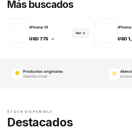
Más buscados
iPhone 15
iPhone 
Ver →
USD 775
USD 1
⇄
Productos originales
Atenc
🛡️
💬
Garantía oficial
Asesora
STOCK DISPONIBLE
Destacados