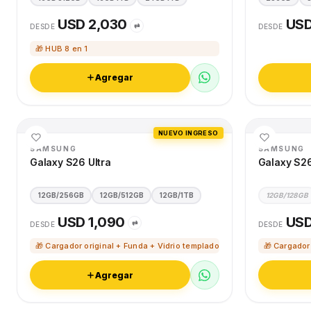
USD 2,030
USD
⇄
DESDE
DESDE
🎁 HUB 8 en 1
Agregar
NUEVO INGRESO
SAMSUNG
SAMSUNG
Galaxy S26 Ultra
Galaxy S2
12GB/256GB
12GB/512GB
12GB/1TB
12GB/128GB
USD 1,090
USD
⇄
DESDE
DESDE
🎁 Cargador original + Funda + Vidrio templado
🎁 Cargador
Agregar