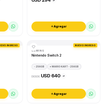
USD 294
⇄
Agregar
UEVO INGRESO
NUEVO INGRESO
GAMING
Nintendo Switch 2
- 256GB
+ MARIO KART - 256GB
USD 640
⇄
DESDE
Agregar