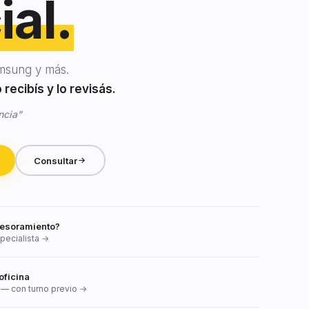
ial.
msung y más.
recibís y lo revisás.
ncia"
Consultar
esoramiento?
pecialista →
oficina
— con turno previo →