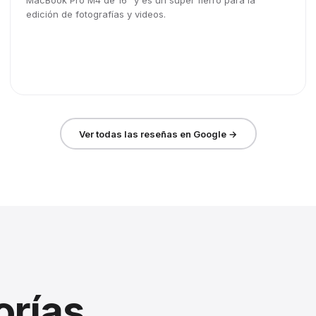
MacBook Pro M4 de 16" y es un súper fierro para la
edición de fotografías y videos.
Ver todas las reseñas en Google →
orías