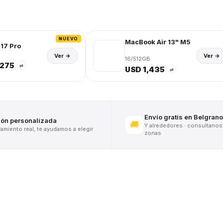
NUEVO
MacBook Air 13" M5
17 Pro
Ver →
Ver →
16/512GB
,275
⇄
USD 1,435
⇄
Envío gratis en Belgrano
ión personalizada
🚚
Y alrededores · consultanos
miento real, te ayudamos a elegir
zonas