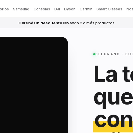
orios
Samsung
Consolas
DJI
Dyson
Garmin
Smart Glasses
Nos
Obtené un descuento
llevando 2 o más productos
BELGRANO · BU
La 
que
con