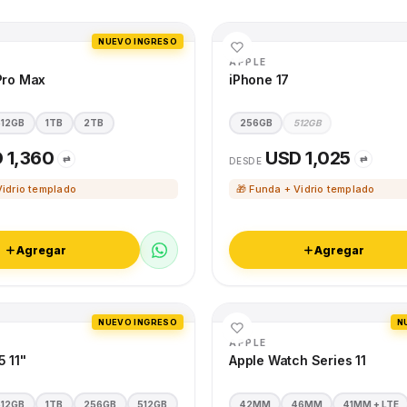
NUEVO INGRESO
APPLE
Pro Max
iPhone 17
512GB
1TB
2TB
256GB
512GB
 1,360
USD 1,025
⇄
⇄
DESDE
Vidrio templado
🎁 Funda + Vidrio templado
Agregar
Agregar
NUEVO INGRESO
N
APPLE
5 11"
Apple Watch Series 11
512GB
1TB
256GB
512GB
42MM
46MM
41MM + LTE