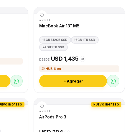
APPLE
MacBook Air 13" M5
16GB 512GB SSD
16GB 1TB SSD
24GB 1TB SSD
USD 1,435
⇄
DESDE
🎁 HUB 8 en 1
Agregar
UEVO INGRESO
NUEVO INGRESO
APPLE
AirPods Pro 3