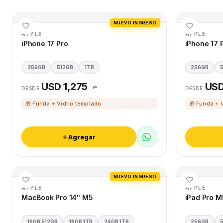
NUEVO INGRESO
APPLE
APPLE
iPhone 17 Pro
iPhone 17 
256GB
512GB
1TB
256GB
USD 1,275
USD
⇄
DESDE
DESDE
🎁 Funda + Vidrio templado
🎁 Funda + 
Agregar
NUEVO INGRESO
APPLE
APPLE
MacBook Pro 14" M5
iPad Pro M
16GB 512GB
16GB 1TB
24GB 1TB
256GB