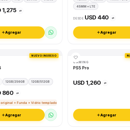
45MM + LTE
 1,275
⇄
USD 440
⇄
DESDE
Agregar
Agregar
NUEVO INGRESO
N
GAMING
6
PS5 Pro
USD 1,260
12GB/256GB
12GB/512GB
⇄
 860
⇄
 original + Funda + Vidrio templado
Agregar
Agregar