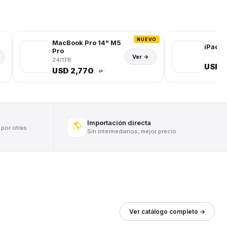
NUEVO
MacBook Pro 14" M5
iPad (
Pro
Ver →
24/1TB
USD 
USD 2,770
⇄
Importación directa
🌎
 por otras
Sin intermediarios, mejor precio
Ver catálogo completo →