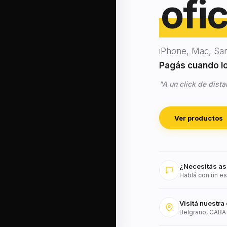
ofic
iPhone, Mac, Sa
Pagás cuando lo 
"A un click de dista
Ver productos
¿Necesitás as
Hablá con un es
Visitá nuestra 
Belgrano, CABA 