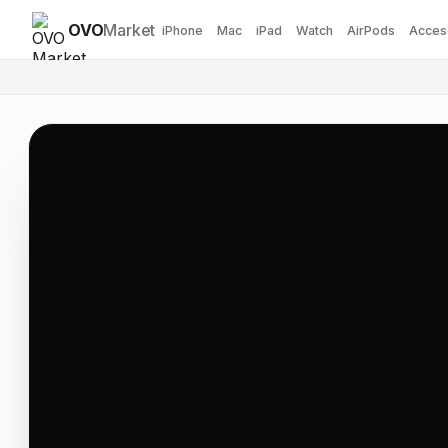
OVO
Market
iPhone
Mac
iPad
Watch
AirPods
Acces