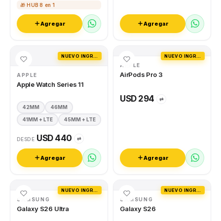
🎁 HUB 8 en 1
Agregar
Agregar
NUEVO INGRESO
NUEVO INGRESO
APPLE
AirPods Pro 3
APPLE
Apple Watch Series 11
USD 294
⇄
42MM
46MM
41MM + LTE
45MM + LTE
USD 440
⇄
DESDE
Agregar
Agregar
NUEVO INGRESO
NUEVO INGRESO
SAMSUNG
SAMSUNG
Galaxy S26 Ultra
Galaxy S26