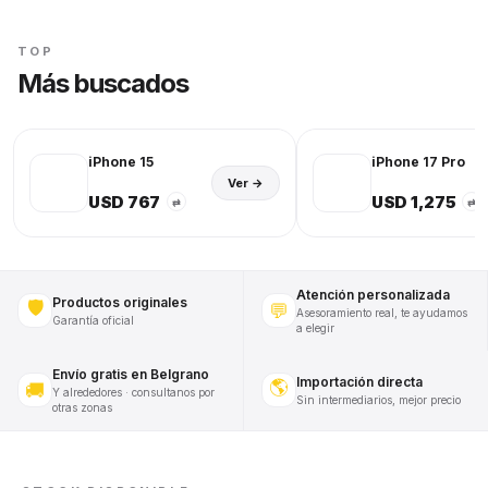
TOP
Más buscados
iPhone 15
iPhone 17 Pro
Ver →
USD 767
USD 1,275
⇄
⇄
Atención personalizada
Productos originales
🛡️
💬
Asesoramiento real, te ayudamos
Garantía oficial
a elegir
Envío gratis en Belgrano
Importación directa
🌎
🚚
Y alrededores · consultanos por
Sin intermediarios, mejor precio
otras zonas