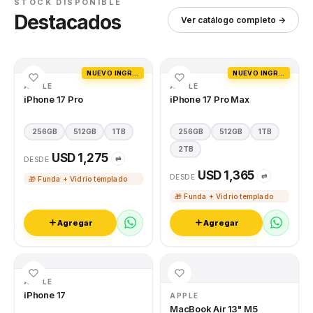
STOCK DISPONIBLE
Destacados
Ver catálogo completo →
NUEVO INGRESO
NUEVO INGRESO
APPLE
APPLE
iPhone 17 Pro
iPhone 17 Pro Max
256GB
512GB
1TB
256GB
512GB
1TB
2TB
USD 1,275
⇄
DESDE
USD 1,365
⇄
DESDE
🎁 Funda + Vidrio templado
🎁 Funda + Vidrio templado
Agregar
Agregar
APPLE
iPhone 17
APPLE
MacBook Air 13" M5