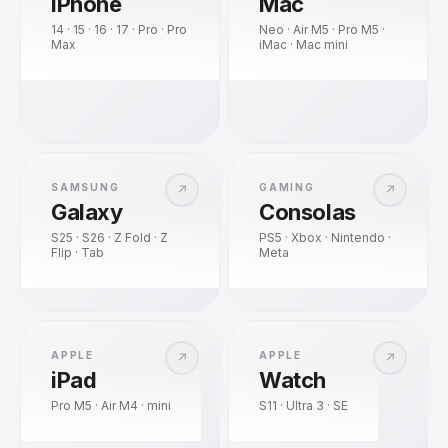
iPhone
Mac
14 · 15 · 16 · 17 · Pro · Pro
Neo · Air M5 · Pro M5 ·
Max
iMac · Mac mini
SAMSUNG
GAMING
↗
↗
Galaxy
Consolas
S25 · S26 · Z Fold · Z
PS5 · Xbox · Nintendo ·
Flip · Tab
Meta
APPLE
APPLE
↗
↗
iPad
Watch
Pro M5 · Air M4 · mini
S11 · Ultra 3 · SE