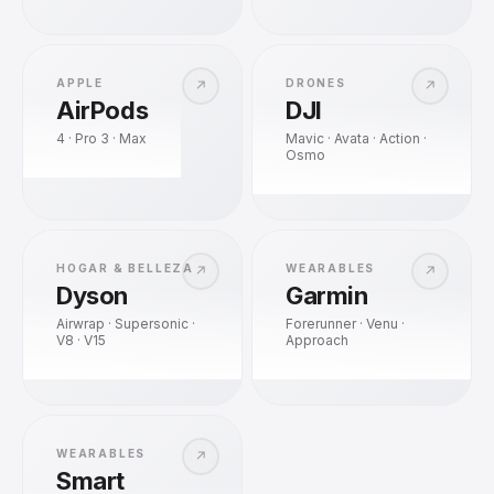
APPLE
DRONES
↗
↗
AirPods
DJI
4 · Pro 3 · Max
Mavic · Avata · Action ·
Osmo
HOGAR & BELLEZA
WEARABLES
↗
↗
Dyson
Garmin
Airwrap · Supersonic ·
Forerunner · Venu ·
V8 · V15
Approach
WEARABLES
↗
Smart