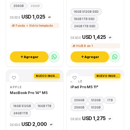
256GB
512GB
16GB 512GB SSD
USD 1,025
⇄
DESDE
16GB 1TB SSD
🎁 Funda + Vidrio templado
24GB 1TB SSD
USD 1,425
⇄
DESDE
🎁 HUB 8 en 1
Agregar
Agregar
NUEVO INGRESO
NUEVO INGRESO
APPLE
iPad Pro M5 11"
APPLE
MacBook Pro 14" M5
256GB
512GB
1TB
16GB 512GB
16GB 1TB
256GB
512GB
24GB 1TB
USD 1,275
⇄
DESDE
USD 2,000
⇄
DESDE