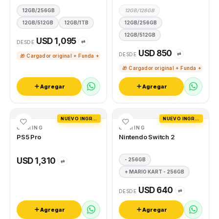
12GB/256GB
12GB/128GB
12GB/512GB
12GB/1TB
12GB/256GB
12GB/512GB
USD 1,095
⇄
DESDE
USD 850
⇄
DESDE
🎁 Cargador original + Funda + Vidrio templado
🎁 Cargador original + Funda + Vidri
Agregar
Agregar
NUEVO INGRESO
NUEVO INGRESO
GAMING
GAMING
PS5 Pro
Nintendo Switch 2
USD 1,310
- 256GB
⇄
+ MARIO KART - 256GB
USD 640
⇄
DESDE
Agregar
Agregar