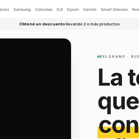
orios
Samsung
Consolas
DJI
Dyson
Garmin
Smart Glasses
Nos
Obtené un descuento
llevando 2 o más productos
BELGRANO · BU
La 
que
con