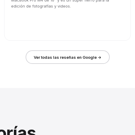
MacBook Pro M4 de 16" y es un súper fierro para la
edición de fotografías y videos.
Ver todas las reseñas en Google →
orías