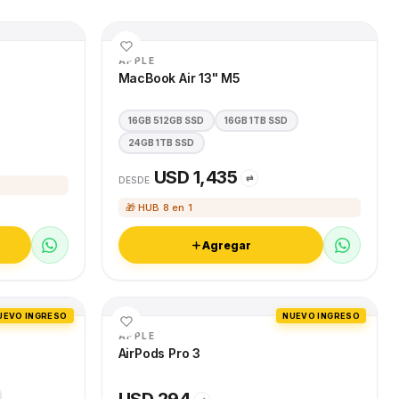
APPLE
MacBook Air 13" M5
16GB 512GB SSD
16GB 1TB SSD
24GB 1TB SSD
USD 1,435
⇄
DESDE
🎁 HUB 8 en 1
Agregar
UEVO INGRESO
NUEVO INGRESO
APPLE
AirPods Pro 3