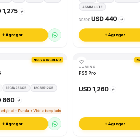
45MM + LTE
 1,275
⇄
USD 440
⇄
DESDE
Agregar
Agregar
NUEVO INGRESO
N
GAMING
6
PS5 Pro
USD 1,260
12GB/256GB
12GB/512GB
⇄
 860
⇄
 original + Funda + Vidrio templado
Agregar
Agregar