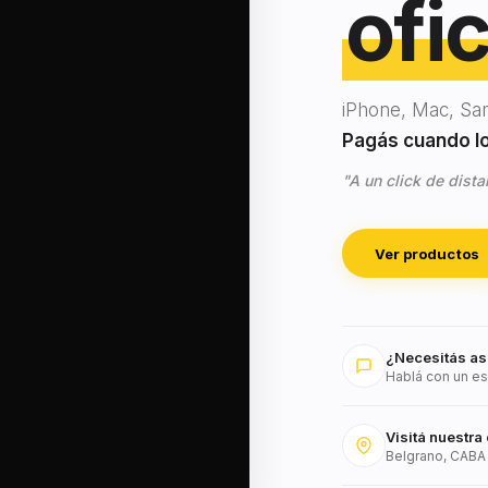
ofic
iPhone, Mac, Sa
Pagás cuando lo 
"A un click de dista
Ver productos
¿Necesitás as
Hablá con un es
Visitá nuestra 
Belgrano, CABA 