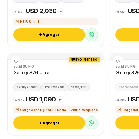
USD 2,030
USD
⇄
DESDE
DESDE
🎁 HUB 8 en 1
Agregar
NUEVO INGRESO
SAMSUNG
SAMSUNG
Galaxy S26 Ultra
Galaxy S2
12GB/256GB
12GB/512GB
12GB/1TB
12GB/128GB
USD 1,090
USD
⇄
DESDE
DESDE
🎁 Cargador original + Funda + Vidrio templado
🎁 Cargador
Agregar