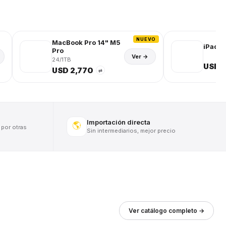
NUEVO
MacBook Pro 14" M5
iPad (
Pro
Ver →
24/1TB
USD 
USD 2,770
⇄
Importación directa
🌎
 por otras
Sin intermediarios, mejor precio
Ver catálogo completo →