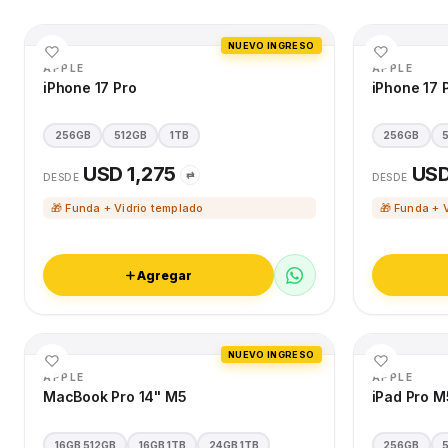
NUEVO INGRESO
APPLE
APPLE
iPhone 17 Pro
iPhone 17 
256GB
512GB
1TB
256GB
USD 1,275
USD
⇄
DESDE
DESDE
🎁 Funda + Vidrio templado
🎁 Funda + 
Agregar
NUEVO INGRESO
APPLE
APPLE
MacBook Pro 14" M5
iPad Pro M
16GB 512GB
16GB 1TB
24GB 1TB
256GB