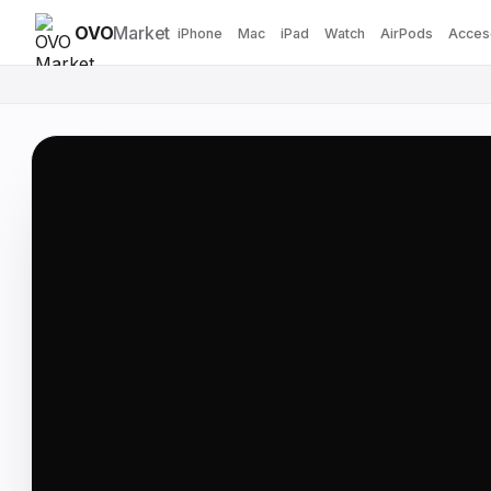
OVO
Market
iPhone
Mac
iPad
Watch
AirPods
Acces