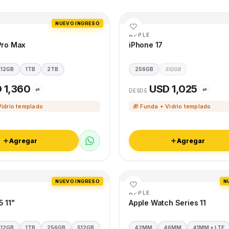
NUEVO INGRESO
APPLE
Pro Max
iPhone 17
512GB
1TB
2TB
256GB
512GB
 1,360
USD 1,025
⇄
⇄
DESDE
Vidrio templado
🎁 Funda + Vidrio templado
Agregar
Agregar
NUEVO INGRESO
N
APPLE
5 11"
Apple Watch Series 11
512GB
1TB
256GB
512GB
42MM
46MM
41MM + LTE