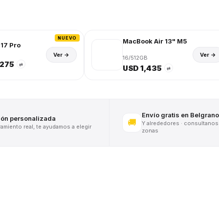
NUEVO
MacBook Air 13" M5
17 Pro
Ver →
Ver →
16/512GB
,275
⇄
USD 1,435
⇄
Envío gratis en Belgrano
ión personalizada
🚚
Y alrededores · consultanos
miento real, te ayudamos a elegir
zonas