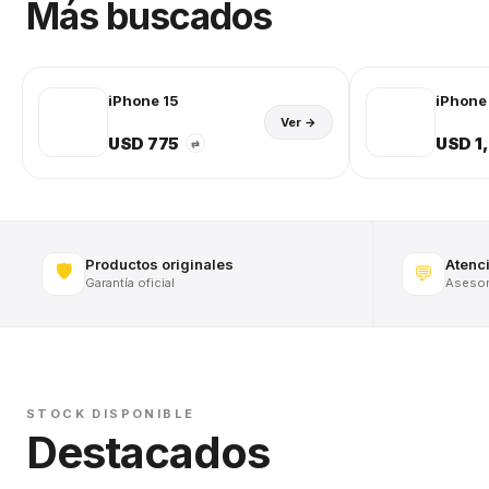
Más buscados
iPhone 15
iPhone 
Ver →
USD 775
USD 1
⇄
Productos originales
Atenc
🛡️
💬
Garantía oficial
Asesora
STOCK DISPONIBLE
Destacados