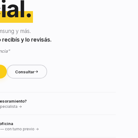
ial.
msung y más.
recibís y lo revisás.
ncia"
Consultar
esoramiento?
pecialista →
oficina
— con turno previo →