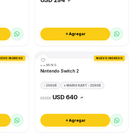
USD 294
⇄
Agregar
UEVO INGRESO
NUEVO INGRESO
GAMING
Nintendo Switch 2
- 256GB
+ MARIO KART - 256GB
USD 640
⇄
DESDE
Agregar