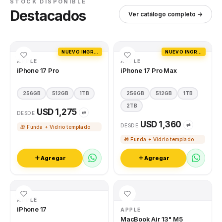
STOCK DISPONIBLE
Destacados
Ver catálogo completo →
NUEVO INGRESO
NUEVO INGRESO
APPLE
APPLE
iPhone 17 Pro
iPhone 17 Pro Max
256GB
512GB
1TB
256GB
512GB
1TB
2TB
USD 1,275
⇄
DESDE
USD 1,360
⇄
DESDE
🎁 Funda + Vidrio templado
🎁 Funda + Vidrio templado
Agregar
Agregar
APPLE
iPhone 17
APPLE
MacBook Air 13" M5