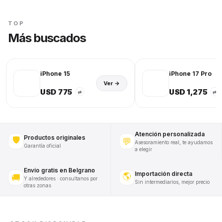
TOP
Más buscados
iPhone 15
iPhone 17 Pro
Ver →
USD 775
USD 1,275
⇄
⇄
Atención personalizada
Productos originales
🛡️
💬
Asesoramiento real, te ayudamos
Garantía oficial
a elegir
Envío gratis en Belgrano
Importación directa
🌎
🚚
Y alrededores · consultanos por
Sin intermediarios, mejor precio
otras zonas