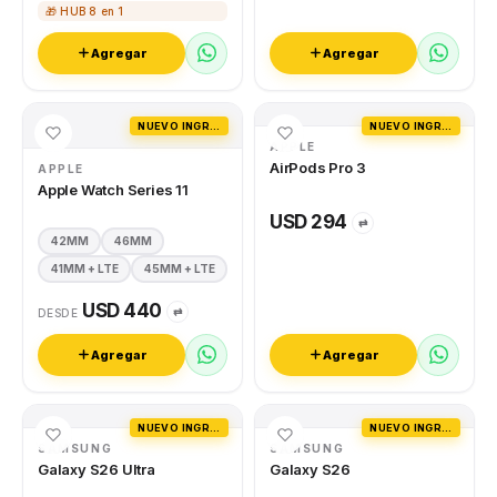
🎁 HUB 8 en 1
Agregar
Agregar
NUEVO INGRESO
NUEVO INGRESO
APPLE
AirPods Pro 3
APPLE
Apple Watch Series 11
USD 294
⇄
42MM
46MM
41MM + LTE
45MM + LTE
USD 440
⇄
DESDE
Agregar
Agregar
NUEVO INGRESO
NUEVO INGRESO
SAMSUNG
SAMSUNG
Galaxy S26 Ultra
Galaxy S26