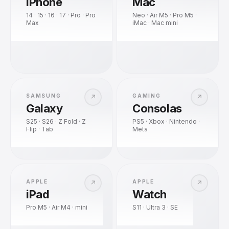
iPhone
Mac
14 · 15 · 16 · 17 · Pro · Pro
Neo · Air M5 · Pro M5 ·
Max
iMac · Mac mini
SAMSUNG
GAMING
↗
↗
Galaxy
Consolas
S25 · S26 · Z Fold · Z
PS5 · Xbox · Nintendo ·
Flip · Tab
Meta
APPLE
APPLE
↗
↗
iPad
Watch
Pro M5 · Air M4 · mini
S11 · Ultra 3 · SE