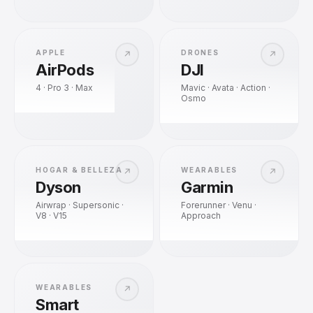
APPLE
DRONES
↗
↗
AirPods
DJI
4 · Pro 3 · Max
Mavic · Avata · Action ·
Osmo
HOGAR & BELLEZA
WEARABLES
↗
↗
Dyson
Garmin
Airwrap · Supersonic ·
Forerunner · Venu ·
V8 · V15
Approach
WEARABLES
↗
Smart