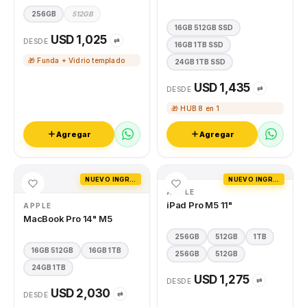
256GB
512GB
16GB 512GB SSD
USD 1,025
⇄
DESDE
16GB 1TB SSD
🎁 Funda + Vidrio templado
24GB 1TB SSD
USD 1,435
⇄
DESDE
🎁 HUB 8 en 1
Agregar
Agregar
NUEVO INGRESO
NUEVO INGRESO
APPLE
iPad Pro M5 11"
APPLE
MacBook Pro 14" M5
256GB
512GB
1TB
16GB 512GB
16GB 1TB
256GB
512GB
24GB 1TB
USD 1,275
⇄
DESDE
USD 2,030
⇄
DESDE