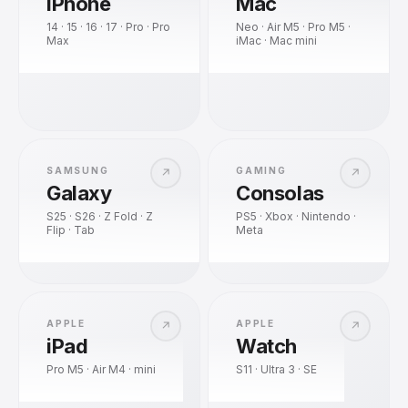
iPhone
Mac
14 · 15 · 16 · 17 · Pro · Pro
Neo · Air M5 · Pro M5 ·
Max
iMac · Mac mini
SAMSUNG
GAMING
↗
↗
Galaxy
Consolas
S25 · S26 · Z Fold · Z
PS5 · Xbox · Nintendo ·
Flip · Tab
Meta
APPLE
APPLE
↗
↗
iPad
Watch
Pro M5 · Air M4 · mini
S11 · Ultra 3 · SE