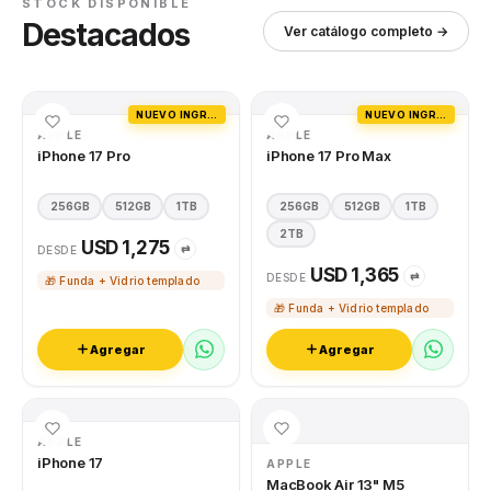
STOCK DISPONIBLE
Destacados
Ver catálogo completo →
NUEVO INGRESO
NUEVO INGRESO
APPLE
APPLE
iPhone 17 Pro
iPhone 17 Pro Max
256GB
512GB
1TB
256GB
512GB
1TB
2TB
USD 1,275
⇄
DESDE
USD 1,365
⇄
DESDE
🎁 Funda + Vidrio templado
🎁 Funda + Vidrio templado
Agregar
Agregar
APPLE
iPhone 17
APPLE
MacBook Air 13" M5