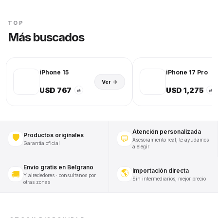
TOP
Más buscados
iPhone 15
iPhone 17 Pro
Ver →
USD 767
USD 1,275
⇄
⇄
Atención personalizada
Productos originales
🛡️
💬
Asesoramiento real, te ayudamos
Garantía oficial
a elegir
Envío gratis en Belgrano
Importación directa
🌎
🚚
Y alrededores · consultanos por
Sin intermediarios, mejor precio
otras zonas