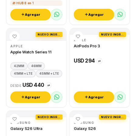
🎁 HUB 8 en 1
Agregar
Agregar
NUEVO INGRESO
NUEVO INGRESO
APPLE
AirPods Pro 3
APPLE
Apple Watch Series 11
USD 294
⇄
42MM
46MM
41MM + LTE
45MM + LTE
USD 440
⇄
DESDE
Agregar
Agregar
NUEVO INGRESO
NUEVO INGRESO
SAMSUNG
SAMSUNG
Galaxy S26 Ultra
Galaxy S26