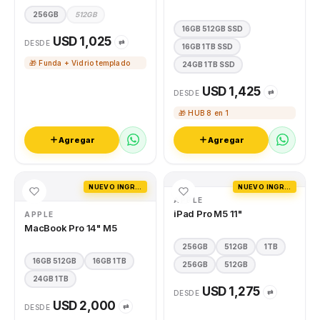
256GB
512GB
16GB 512GB SSD
USD 1,025
⇄
DESDE
16GB 1TB SSD
🎁 Funda + Vidrio templado
24GB 1TB SSD
USD 1,425
⇄
DESDE
🎁 HUB 8 en 1
Agregar
Agregar
NUEVO INGRESO
NUEVO INGRESO
APPLE
iPad Pro M5 11"
APPLE
MacBook Pro 14" M5
256GB
512GB
1TB
16GB 512GB
16GB 1TB
256GB
512GB
24GB 1TB
USD 1,275
⇄
DESDE
USD 2,000
⇄
DESDE