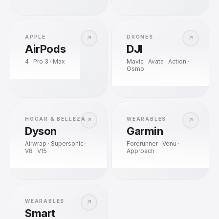
APPLE
DRONES
↗
↗
AirPods
DJI
4 · Pro 3 · Max
Mavic · Avata · Action ·
Osmo
HOGAR & BELLEZA
WEARABLES
↗
↗
Dyson
Garmin
Airwrap · Supersonic ·
Forerunner · Venu ·
V8 · V15
Approach
WEARABLES
↗
Smart