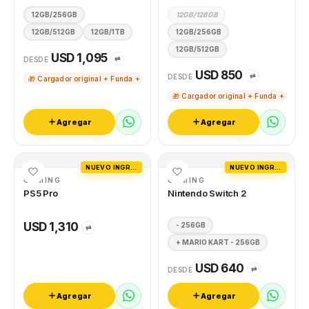
12GB/256GB
12GB/128GB
12GB/512GB
12GB/1TB
12GB/256GB
12GB/512GB
USD 1,095
⇄
DESDE
USD 850
⇄
DESDE
🎁 Cargador original + Funda + Vidrio templado
🎁 Cargador original + Funda + Vidri
Agregar
Agregar
NUEVO INGRESO
NUEVO INGRESO
GAMING
GAMING
PS5 Pro
Nintendo Switch 2
USD 1,310
- 256GB
⇄
+ MARIO KART - 256GB
USD 640
⇄
DESDE
Agregar
Agregar