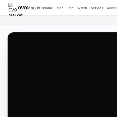
OVO
Market
iPhone
Mac
iPad
Watch
AirPods
Acces