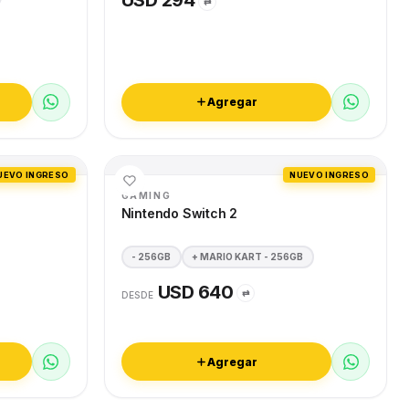
USD 294
⇄
Agregar
UEVO INGRESO
NUEVO INGRESO
GAMING
Nintendo Switch 2
- 256GB
+ MARIO KART - 256GB
USD 640
⇄
DESDE
Agregar