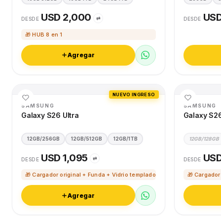
USD 2,000
USD
⇄
DESDE
DESDE
🎁 HUB 8 en 1
Agregar
NUEVO INGRESO
SAMSUNG
SAMSUNG
Galaxy S26 Ultra
Galaxy S2
12GB/256GB
12GB/512GB
12GB/1TB
12GB/128GB
USD 1,095
USD
⇄
DESDE
DESDE
🎁 Cargador original + Funda + Vidrio templado
🎁 Cargador
Agregar