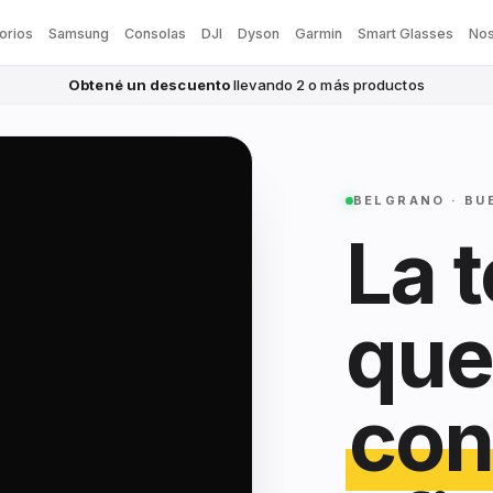
orios
Samsung
Consolas
DJI
Dyson
Garmin
Smart Glasses
Nos
Obtené un descuento
llevando 2 o más productos
BELGRANO · BU
La 
que
con