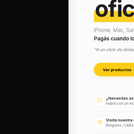
ofic
iPhone, Mac, Sa
Pagás cuando lo 
"A un click de dista
Ver productos
¿Necesitás as
Hablá con un es
Visitá nuestra 
Belgrano, CABA 