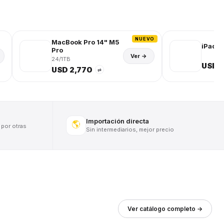
NUEVO
MacBook Pro 14" M5
iPad (
Pro
Ver →
24/1TB
USD 
USD 2,770
⇄
Importación directa
🌎
 por otras
Sin intermediarios, mejor precio
Ver catálogo completo →