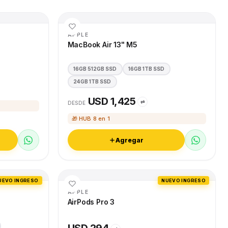
APPLE
MacBook Air 13" M5
16GB 512GB SSD
16GB 1TB SSD
24GB 1TB SSD
USD 1,425
⇄
DESDE
🎁 HUB 8 en 1
Agregar
UEVO INGRESO
NUEVO INGRESO
APPLE
AirPods Pro 3