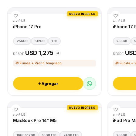
NUEVO INGRESO
APPLE
APPLE
iPhone 17 Pro
iPhone 17 
256GB
512GB
1TB
256GB
USD 1,275
USD
⇄
DESDE
DESDE
🎁 Funda + Vidrio templado
🎁 Funda + 
Agregar
NUEVO INGRESO
APPLE
APPLE
MacBook Pro 14" M5
iPad Pro M
16GB 512GB
16GB 1TB
24GB 1TB
256GB