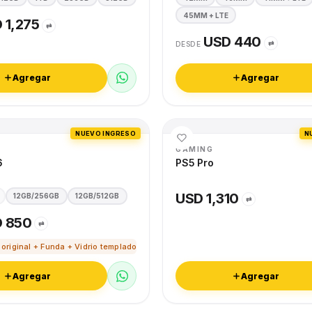
45MM + LTE
 1,275
⇄
USD 440
⇄
DESDE
Agregar
Agregar
NUEVO INGRESO
N
GAMING
6
PS5 Pro
USD 1,310
12GB/256GB
12GB/512GB
⇄
 850
⇄
 original + Funda + Vidrio templado
Agregar
Agregar