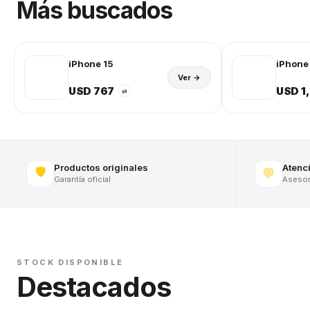
Más buscados
iPhone 15
iPhone 
Ver →
USD 767
USD 1
⇄
Productos originales
Atenc
🛡️
💬
Garantía oficial
Asesora
STOCK DISPONIBLE
Destacados