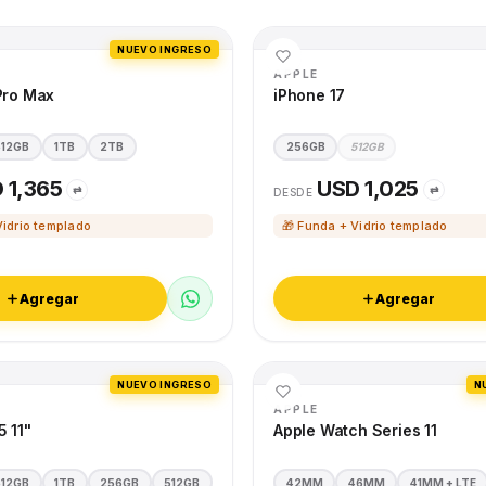
NUEVO INGRESO
APPLE
Pro Max
iPhone 17
512GB
1TB
2TB
256GB
512GB
 1,365
USD 1,025
⇄
⇄
DESDE
Vidrio templado
🎁 Funda + Vidrio templado
Agregar
Agregar
NUEVO INGRESO
N
APPLE
5 11"
Apple Watch Series 11
512GB
1TB
256GB
512GB
42MM
46MM
41MM + LTE