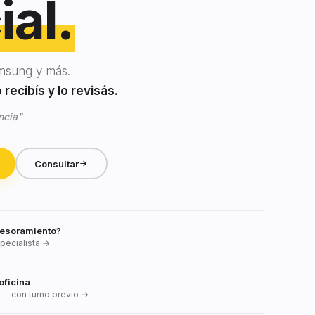
ial.
msung y más.
recibís y lo revisás.
ncia"
Consultar
esoramiento?
pecialista →
oficina
— con turno previo →