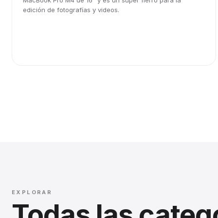
MacBook Pro M4 de 16" y es un súper fierro para la
edición de fotografías y videos.
EXPLORAR
Todas las categ