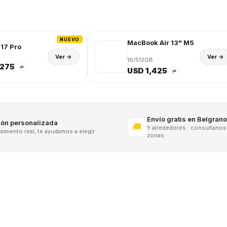
NUEVO
MacBook Air 13" M5
17 Pro
Ver →
Ver →
16/512GB
,275
⇄
USD 1,425
⇄
Envío gratis en Belgrano
ión personalizada
🚚
Y alrededores · consultanos
miento real, te ayudamos a elegir
zonas