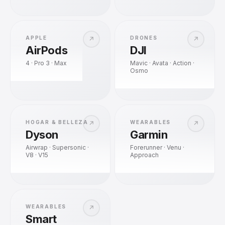
APPLE
DRONES
↗
↗
AirPods
DJI
4 · Pro 3 · Max
Mavic · Avata · Action ·
Osmo
HOGAR & BELLEZA
WEARABLES
↗
↗
Dyson
Garmin
Airwrap · Supersonic ·
Forerunner · Venu ·
V8 · V15
Approach
WEARABLES
↗
Smart