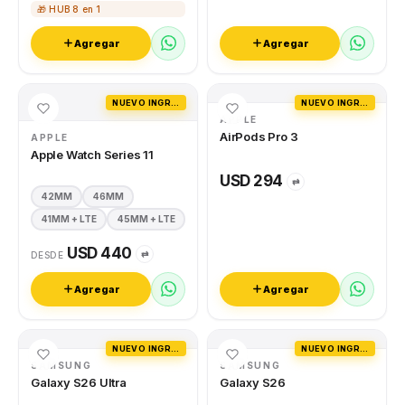
🎁 HUB 8 en 1
Agregar
Agregar
NUEVO INGRESO
NUEVO INGRESO
APPLE
AirPods Pro 3
APPLE
Apple Watch Series 11
USD 294
⇄
42MM
46MM
41MM + LTE
45MM + LTE
USD 440
⇄
DESDE
Agregar
Agregar
NUEVO INGRESO
NUEVO INGRESO
SAMSUNG
SAMSUNG
Galaxy S26 Ultra
Galaxy S26