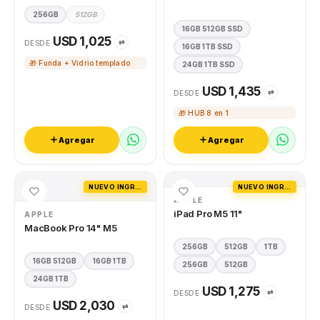
256GB
512GB
16GB 512GB SSD
USD 1,025
⇄
DESDE
16GB 1TB SSD
🎁 Funda + Vidrio templado
24GB 1TB SSD
USD 1,435
⇄
DESDE
🎁 HUB 8 en 1
Agregar
Agregar
NUEVO INGRESO
NUEVO INGRESO
APPLE
iPad Pro M5 11"
APPLE
MacBook Pro 14" M5
256GB
512GB
1TB
16GB 512GB
16GB 1TB
256GB
512GB
24GB 1TB
USD 1,275
⇄
DESDE
USD 2,030
⇄
DESDE