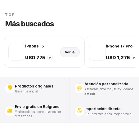
TOP
Más buscados
iPhone 15
iPhone 17 Pro
Ver →
USD 775
USD 1,275
⇄
⇄
Atención personalizada
Productos originales
🛡️
💬
Asesoramiento real, te ayudamos
Garantía oficial
a elegir
Envío gratis en Belgrano
Importación directa
🌎
🚚
Y alrededores · consultanos por
Sin intermediarios, mejor precio
otras zonas