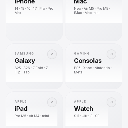
iPhone
Mac
14 · 15 · 16 · 17 · Pro · Pro
Neo · Air M5 · Pro M5 ·
Max
iMac · Mac mini
SAMSUNG
GAMING
↗
↗
Galaxy
Consolas
S25 · S26 · Z Fold · Z
PS5 · Xbox · Nintendo ·
Flip · Tab
Meta
APPLE
APPLE
↗
↗
iPad
Watch
Pro M5 · Air M4 · mini
S11 · Ultra 3 · SE