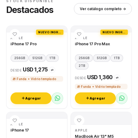
STOCK DISPONIBLE
Destacados
Ver catálogo completo →
NUEVO INGRESO
NUEVO INGRESO
APPLE
APPLE
iPhone 17 Pro
iPhone 17 Pro Max
256GB
512GB
1TB
256GB
512GB
1TB
2TB
USD 1,275
⇄
DESDE
USD 1,360
⇄
DESDE
🎁 Funda + Vidrio templado
🎁 Funda + Vidrio templado
Agregar
Agregar
APPLE
iPhone 17
APPLE
MacBook Air 13" M5