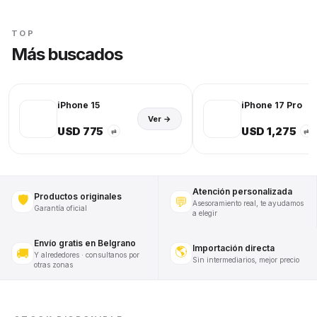
TOP
Más buscados
iPhone 15
iPhone 17 Pro
Ver →
USD 775
USD 1,275
⇄
⇄
Atención personalizada
Productos originales
🛡️
💬
Asesoramiento real, te ayudamos
Garantía oficial
a elegir
Envío gratis en Belgrano
Importación directa
🌎
🚚
Y alrededores · consultanos por
Sin intermediarios, mejor precio
otras zonas