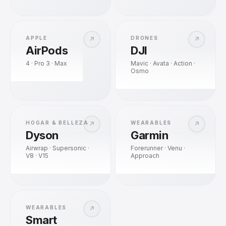
APPLE
DRONES
↗
↗
AirPods
DJI
4 · Pro 3 · Max
Mavic · Avata · Action ·
Osmo
HOGAR & BELLEZA
WEARABLES
↗
↗
Dyson
Garmin
Airwrap · Supersonic ·
Forerunner · Venu ·
V8 · V15
Approach
WEARABLES
↗
Smart