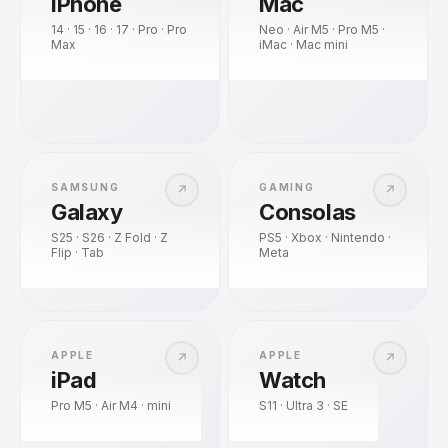
iPhone
Mac
14 · 15 · 16 · 17 · Pro · Pro
Neo · Air M5 · Pro M5 ·
Max
iMac · Mac mini
SAMSUNG
GAMING
↗
↗
Galaxy
Consolas
S25 · S26 · Z Fold · Z
PS5 · Xbox · Nintendo ·
Flip · Tab
Meta
APPLE
APPLE
↗
↗
iPad
Watch
Pro M5 · Air M4 · mini
S11 · Ultra 3 · SE