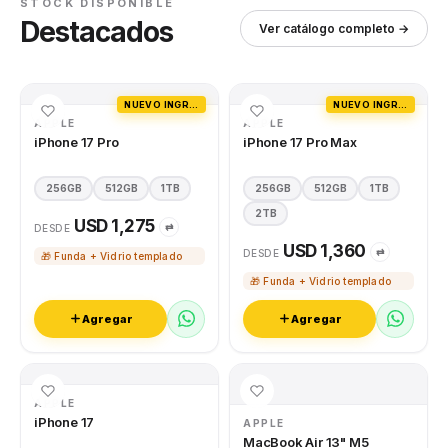
STOCK DISPONIBLE
Destacados
Ver catálogo completo →
NUEVO INGRESO
NUEVO INGRESO
APPLE
APPLE
iPhone 17 Pro
iPhone 17 Pro Max
256GB
512GB
1TB
256GB
512GB
1TB
2TB
USD 1,275
⇄
DESDE
USD 1,360
⇄
DESDE
🎁 Funda + Vidrio templado
🎁 Funda + Vidrio templado
Agregar
Agregar
APPLE
iPhone 17
APPLE
MacBook Air 13" M5