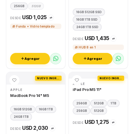
256GB
512GB
16GB 512GB SSD
USD 1,025
⇄
DESDE
16GB 1TB SSD
🎁 Funda + Vidrio templado
24GB 1TB SSD
USD 1,435
⇄
DESDE
🎁 HUB 8 en 1
Agregar
Agregar
NUEVO INGRESO
NUEVO INGRESO
APPLE
iPad Pro M5 11"
APPLE
MacBook Pro 14" M5
256GB
512GB
1TB
16GB 512GB
16GB 1TB
256GB
512GB
24GB 1TB
USD 1,275
⇄
DESDE
USD 2,030
⇄
DESDE