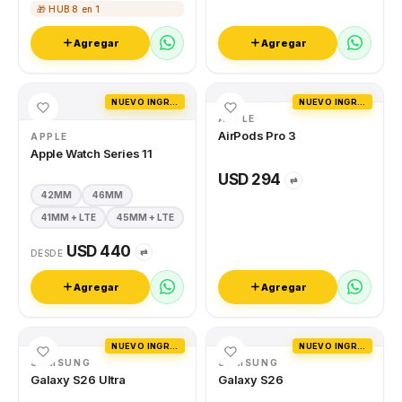
🎁 HUB 8 en 1
Agregar
Agregar
NUEVO INGRESO
NUEVO INGRESO
APPLE
AirPods Pro 3
APPLE
Apple Watch Series 11
USD 294
⇄
42MM
46MM
41MM + LTE
45MM + LTE
USD 440
⇄
DESDE
Agregar
Agregar
NUEVO INGRESO
NUEVO INGRESO
SAMSUNG
SAMSUNG
Galaxy S26 Ultra
Galaxy S26