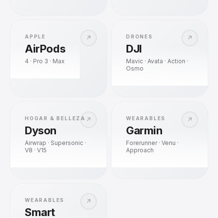
APPLE
DRONES
↗
↗
AirPods
DJI
4 · Pro 3 · Max
Mavic · Avata · Action ·
Osmo
HOGAR & BELLEZA
WEARABLES
↗
↗
Dyson
Garmin
Airwrap · Supersonic ·
Forerunner · Venu ·
V8 · V15
Approach
WEARABLES
↗
Smart