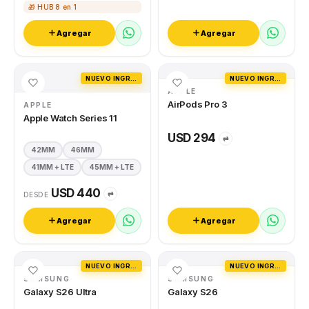
🎁 HUB 8 en 1
Agregar
Agregar
NUEVO INGRESO
NUEVO INGRESO
APPLE
AirPods Pro 3
APPLE
Apple Watch Series 11
USD 294
⇄
42MM
46MM
41MM + LTE
45MM + LTE
USD 440
⇄
DESDE
Agregar
Agregar
NUEVO INGRESO
NUEVO INGRESO
SAMSUNG
SAMSUNG
Galaxy S26 Ultra
Galaxy S26