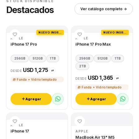
STOCK DISPONIBLE
Destacados
Ver catálogo completo →
NUEVO INGRESO
NUEVO INGRESO
APPLE
APPLE
iPhone 17 Pro
iPhone 17 Pro Max
256GB
512GB
1TB
256GB
512GB
1TB
2TB
USD 1,275
⇄
DESDE
USD 1,365
⇄
DESDE
🎁 Funda + Vidrio templado
🎁 Funda + Vidrio templado
Agregar
Agregar
APPLE
iPhone 17
APPLE
MacBook Air 13" M5