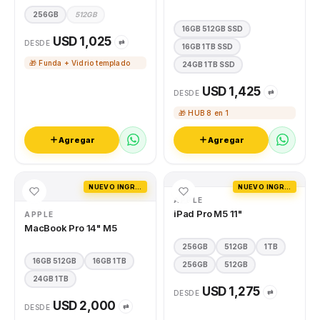
256GB
512GB
16GB 512GB SSD
USD 1,025
⇄
DESDE
16GB 1TB SSD
🎁 Funda + Vidrio templado
24GB 1TB SSD
USD 1,425
⇄
DESDE
🎁 HUB 8 en 1
Agregar
Agregar
NUEVO INGRESO
NUEVO INGRESO
APPLE
iPad Pro M5 11"
APPLE
MacBook Pro 14" M5
256GB
512GB
1TB
16GB 512GB
16GB 1TB
256GB
512GB
24GB 1TB
USD 1,275
⇄
DESDE
USD 2,000
⇄
DESDE