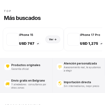
TOP
Más buscados
iPhone 15
iPhone 17 Pro
Ver →
USD 767
USD 1,275
⇄
⇄
Atención personalizada
Productos originales
🛡️
💬
Asesoramiento real, te ayudamos
Garantía oficial
a elegir
Envío gratis en Belgrano
Importación directa
🌎
🚚
Y alrededores · consultanos por
Sin intermediarios, mejor precio
otras zonas