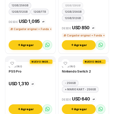
12GB/256GB
12GB/128GB
12GB/512GB
12GB/1TB
12GB/256GB
12GB/512GB
USD 1,095
⇄
DESDE
USD 850
⇄
DESDE
🎁 Cargador original + Funda + Vidrio templado
🎁 Cargador original + Funda + Vidri
Agregar
Agregar
NUEVO INGRESO
NUEVO INGRESO
GAMING
GAMING
PS5 Pro
Nintendo Switch 2
USD 1,310
- 256GB
⇄
+ MARIO KART - 256GB
USD 640
⇄
DESDE
Agregar
Agregar