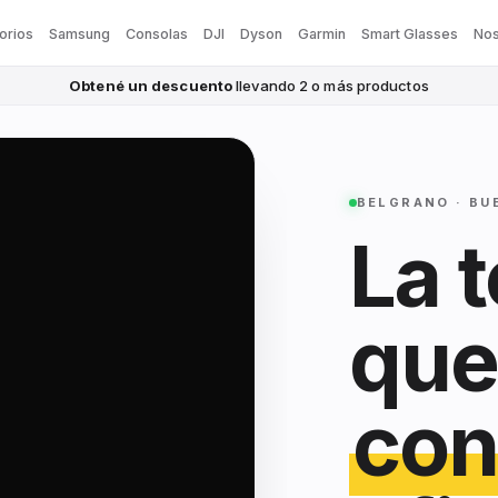
orios
Samsung
Consolas
DJI
Dyson
Garmin
Smart Glasses
Nos
Obtené un descuento
llevando 2 o más productos
BELGRANO · BU
La 
que
con