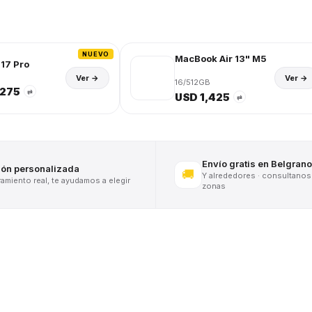
NUEVO
MacBook Air 13" M5
17 Pro
Ver →
Ver →
16/512GB
,275
⇄
USD 1,425
⇄
Envío gratis en Belgrano
ión personalizada
🚚
Y alrededores · consultanos
miento real, te ayudamos a elegir
zonas