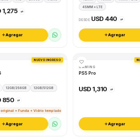
45MM + LTE
 1,275
⇄
USD 440
⇄
DESDE
Agregar
Agregar
NUEVO INGRESO
N
GAMING
6
PS5 Pro
USD 1,310
12GB/256GB
12GB/512GB
⇄
 850
⇄
 original + Funda + Vidrio templado
Agregar
Agregar