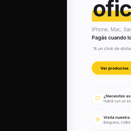
ofic
iPhone, Mac, Sa
Pagás cuando lo 
"A un click de dista
Ver productos
¿Necesitás as
Hablá con un es
Visitá nuestra 
Belgrano, CABA 