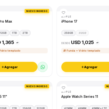
NUEVO INGRESO
APPLE
Pro Max
iPhone 17
512GB
1TB
2TB
256GB
512GB
 1,365
USD 1,025
⇄
⇄
DESDE
Vidrio templado
🎁 Funda + Vidrio templado
Agregar
Agregar
NUEVO INGRESO
N
APPLE
5 11"
Apple Watch Series 11
512GB
1TB
256GB
512GB
42MM
46MM
41MM + LTE