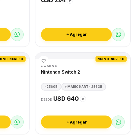
USD 294
⇄
Agregar
UEVO INGRESO
NUEVO INGRESO
GAMING
Nintendo Switch 2
- 256GB
+ MARIO KART - 256GB
USD 640
⇄
DESDE
Agregar