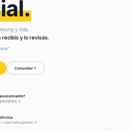
ial.
msung y más.
recibís y lo revisás.
ncia"
Consultar
esoramiento?
pecialista →
oficina
— con turno previo →