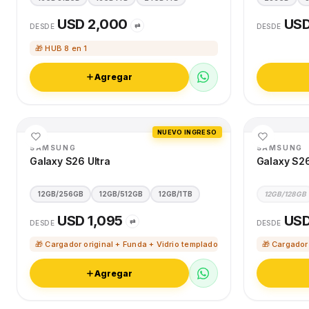
USD 2,000
USD
⇄
DESDE
DESDE
🎁 HUB 8 en 1
Agregar
NUEVO INGRESO
SAMSUNG
SAMSUNG
Galaxy S26 Ultra
Galaxy S2
12GB/256GB
12GB/512GB
12GB/1TB
12GB/128GB
USD 1,095
USD
⇄
DESDE
DESDE
🎁 Cargador original + Funda + Vidrio templado
🎁 Cargador
Agregar