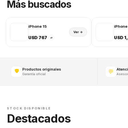
Más buscados
iPhone 15
iPhone 
Ver →
USD 767
USD 1
⇄
Productos originales
Atenc
🛡️
💬
Garantía oficial
Asesora
STOCK DISPONIBLE
Destacados