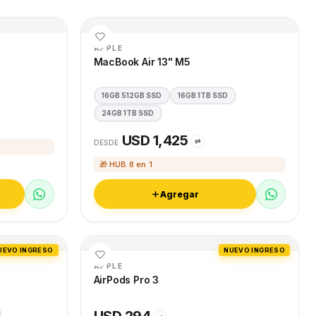
APPLE
MacBook Air 13" M5
16GB 512GB SSD
16GB 1TB SSD
24GB 1TB SSD
USD 1,425
⇄
DESDE
🎁 HUB 8 en 1
Agregar
UEVO INGRESO
NUEVO INGRESO
APPLE
AirPods Pro 3