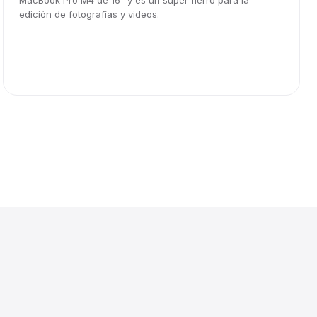
MacBook Pro M4 de 16" y es un súper fierro para la
edición de fotografías y videos.