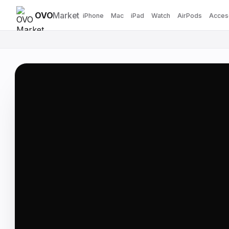
OVO
Market
iPhone
Mac
iPad
Watch
AirPods
Acces