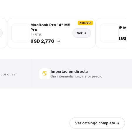
NUEVO
MacBook Pro 14" M5
iPad (
Pro
Ver →
24/1TB
USD 
USD 2,770
⇄
Importación directa
🌎
 por otras
Sin intermediarios, mejor precio
Ver catálogo completo →