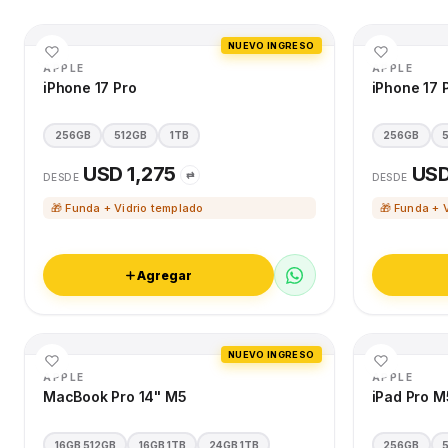
NUEVO INGRESO
APPLE
APPLE
iPhone 17 Pro
iPhone 17 
256GB
512GB
1TB
256GB
USD 1,275
USD
⇄
DESDE
DESDE
🎁 Funda + Vidrio templado
🎁 Funda + 
Agregar
NUEVO INGRESO
APPLE
APPLE
MacBook Pro 14" M5
iPad Pro M
16GB 512GB
16GB 1TB
24GB 1TB
256GB