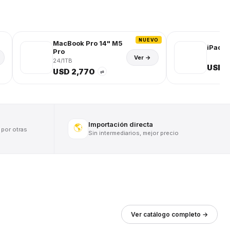
NUEVO
MacBook Pro 14" M5
iPad (
Pro
Ver →
24/1TB
USD 
USD 2,770
⇄
Importación directa
🌎
 por otras
Sin intermediarios, mejor precio
Ver catálogo completo →