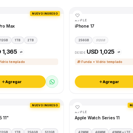
NUEVO INGRESO
APPLE
Pro Max
iPhone 17
512GB
1TB
2TB
256GB
512GB
 1,365
USD 1,025
⇄
⇄
DESDE
Vidrio templado
🎁 Funda + Vidrio templado
Agregar
Agregar
NUEVO INGRESO
N
APPLE
5 11"
Apple Watch Series 11
512GB
1TB
256GB
512GB
42MM
46MM
41MM + LTE