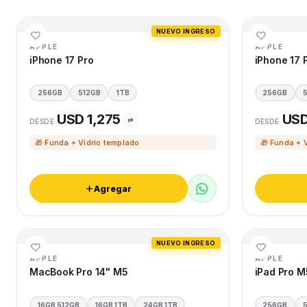
NUEVO INGRESO
APPLE
APPLE
iPhone 17 Pro
iPhone 17 
256GB
512GB
1TB
256GB
USD 1,275
USD
⇄
DESDE
DESDE
🎁 Funda + Vidrio templado
🎁 Funda + 
Agregar
NUEVO INGRESO
APPLE
APPLE
MacBook Pro 14" M5
iPad Pro M
16GB 512GB
16GB 1TB
24GB 1TB
256GB