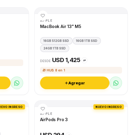
APPLE
MacBook Air 13" M5
16GB 512GB SSD
16GB 1TB SSD
24GB 1TB SSD
USD 1,425
⇄
DESDE
🎁 HUB 8 en 1
Agregar
UEVO INGRESO
NUEVO INGRESO
APPLE
AirPods Pro 3