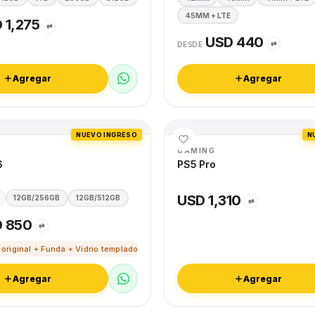
45MM + LTE
 1,275
⇄
USD 440
⇄
DESDE
Agregar
Agregar
NUEVO INGRESO
N
GAMING
6
PS5 Pro
USD 1,310
12GB/256GB
12GB/512GB
⇄
 850
⇄
 original + Funda + Vidrio templado
Agregar
Agregar