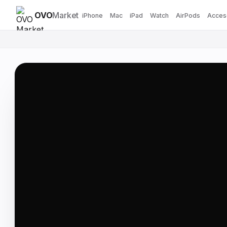
OVO
Market
iPhone
Mac
iPad
Watch
AirPods
Acces