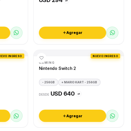
USD 294
⇄
Agregar
UEVO INGRESO
NUEVO INGRESO
GAMING
Nintendo Switch 2
- 256GB
+ MARIO KART - 256GB
USD 640
⇄
DESDE
Agregar