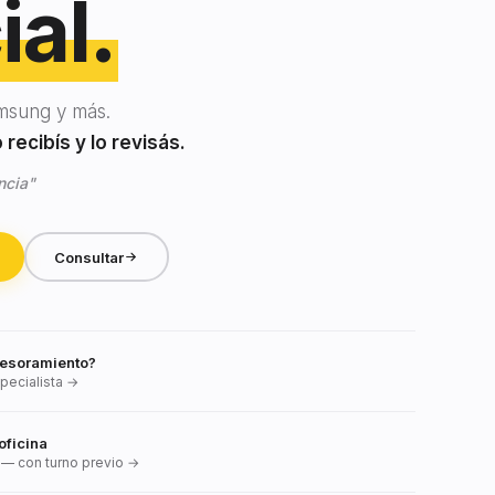
ial.
msung y más.
recibís y lo revisás.
ncia"
Consultar
esoramiento?
pecialista →
oficina
— con turno previo →