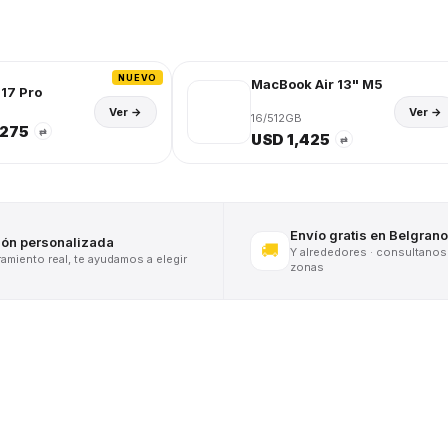
NUEVO
MacBook Air 13" M5
17 Pro
Ver →
Ver →
16/512GB
,275
⇄
USD 1,425
⇄
Envío gratis en Belgrano
ión personalizada
🚚
Y alrededores · consultanos
miento real, te ayudamos a elegir
zonas