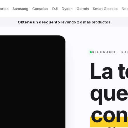
orios
Samsung
Consolas
DJI
Dyson
Garmin
Smart Glasses
Nos
Obtené un descuento
llevando 2 o más productos
BELGRANO · BU
La 
que
con