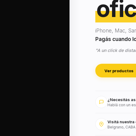
ofic
iPhone, Mac, Sa
Pagás cuando lo 
"A un click de dista
Ver productos
¿Necesitás as
Hablá con un es
Visitá nuestra 
Belgrano, CABA 