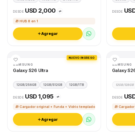
USD 2,000
USD
⇄
DESDE
DESDE
🎁 HUB 8 en 1
Agregar
NUEVO INGRESO
SAMSUNG
SAMSUNG
Galaxy S26 Ultra
Galaxy S2
12GB/256GB
12GB/512GB
12GB/1TB
12GB/128GB
USD 1,095
USD
⇄
DESDE
DESDE
🎁 Cargador original + Funda + Vidrio templado
🎁 Cargador
Agregar