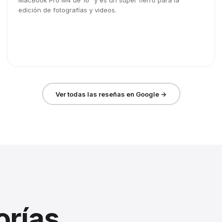
MacBook Pro M4 de 16" y es un súper fierro para la
edición de fotografías y videos.
Ver todas las reseñas en Google →
orías