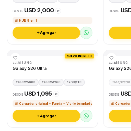
USD 2,000
USD
⇄
DESDE
DESDE
🎁 HUB 8 en 1
Agregar
NUEVO INGRESO
SAMSUNG
SAMSUNG
Galaxy S26 Ultra
Galaxy S2
12GB/256GB
12GB/512GB
12GB/1TB
12GB/128GB
USD 1,095
USD
⇄
DESDE
DESDE
🎁 Cargador original + Funda + Vidrio templado
🎁 Cargador
Agregar