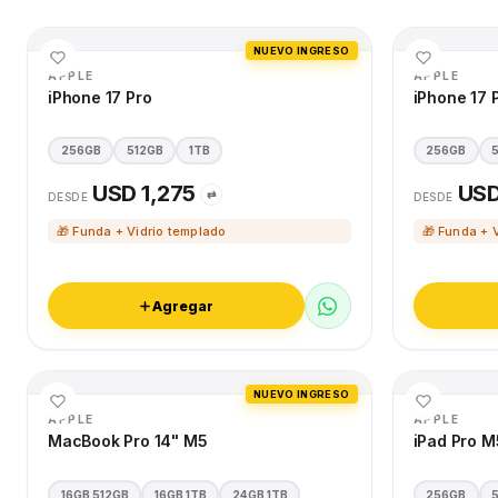
NUEVO INGRESO
APPLE
APPLE
iPhone 17 Pro
iPhone 17 
256GB
512GB
1TB
256GB
USD 1,275
USD
⇄
DESDE
DESDE
🎁 Funda + Vidrio templado
🎁 Funda + 
Agregar
NUEVO INGRESO
APPLE
APPLE
MacBook Pro 14" M5
iPad Pro M
16GB 512GB
16GB 1TB
24GB 1TB
256GB