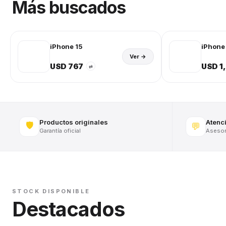
Más buscados
iPhone 15
iPhone 
Ver →
USD 767
USD 1
⇄
Productos originales
Atenc
🛡️
💬
Garantía oficial
Asesora
STOCK DISPONIBLE
Destacados