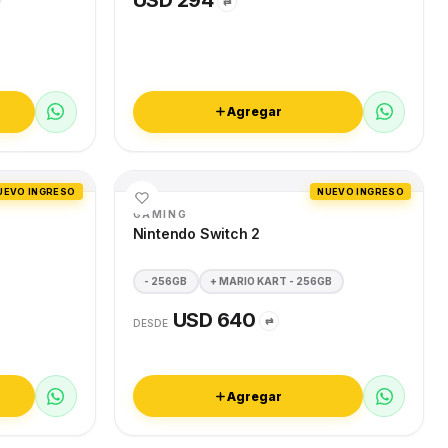
USD 294
⇄
Agregar
UEVO INGRESO
NUEVO INGRESO
GAMING
Nintendo Switch 2
- 256GB
+ MARIO KART - 256GB
USD 640
⇄
DESDE
Agregar