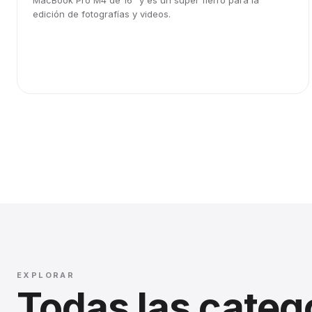
MacBook Pro M4 de 16" y es un súper fierro para la
edición de fotografías y videos.
EXPLORAR
Todas las categ