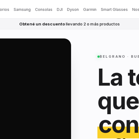
orios
Samsung
Consolas
DJI
Dyson
Garmin
Smart Glasses
Nos
Obtené un descuento
llevando 2 o más productos
BELGRANO · BU
La 
que
con