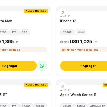
NUEVO INGRESO
APPLE
Pro Max
iPhone 17
512GB
1TB
2TB
256GB
512GB
 1,365
USD 1,025
⇄
⇄
DESDE
Vidrio templado
🎁 Funda + Vidrio templado
Agregar
Agregar
NUEVO INGRESO
N
APPLE
5 11"
Apple Watch Series 11
512GB
1TB
256GB
512GB
42MM
46MM
41MM + LTE