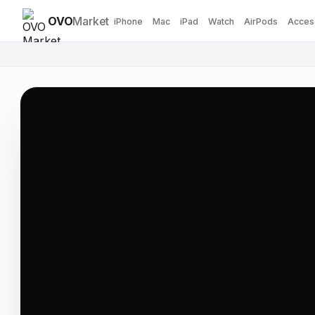
OVO
Market
iPhone
Mac
iPad
Watch
AirPods
Acces