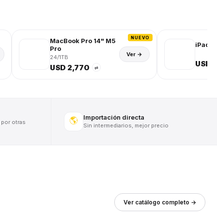
NUEVO
MacBook Pro 14" M5
iPad (
Pro
Ver →
24/1TB
USD 
USD 2,770
⇄
Importación directa
🌎
 por otras
Sin intermediarios, mejor precio
Ver catálogo completo →