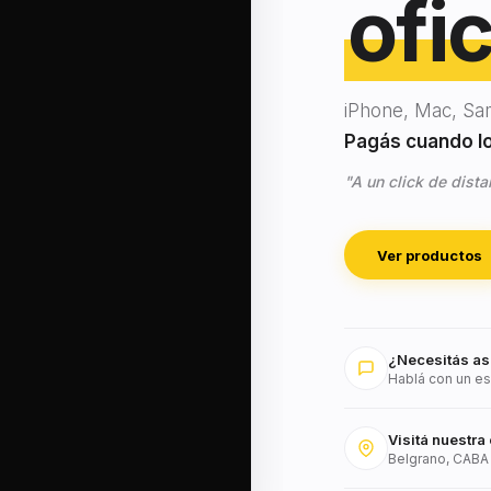
ofic
iPhone, Mac, Sa
Pagás cuando lo 
"A un click de dista
Ver productos
¿Necesitás as
Hablá con un es
Visitá nuestra 
Belgrano, CABA 