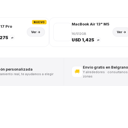
NUEVO
MacBook Air 13" M5
17 Pro
Ver →
Ver →
16/512GB
,275
⇄
USD 1,425
⇄
Envío gratis en Belgrano
ión personalizada
🚚
Y alrededores · consultanos
miento real, te ayudamos a elegir
zonas