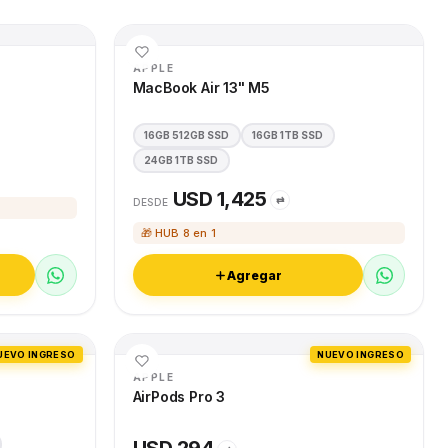
APPLE
MacBook Air 13" M5
16GB 512GB SSD
16GB 1TB SSD
24GB 1TB SSD
USD 1,425
⇄
DESDE
🎁 HUB 8 en 1
Agregar
UEVO INGRESO
NUEVO INGRESO
APPLE
AirPods Pro 3