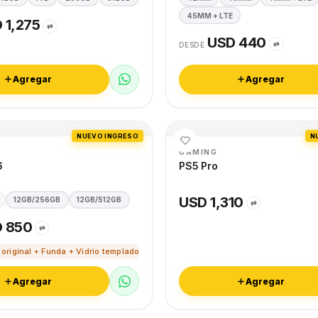
45MM + LTE
 1,275
⇄
USD 440
⇄
DESDE
Agregar
Agregar
NUEVO INGRESO
N
GAMING
6
PS5 Pro
USD 1,310
12GB/256GB
12GB/512GB
⇄
 850
⇄
 original + Funda + Vidrio templado
Agregar
Agregar