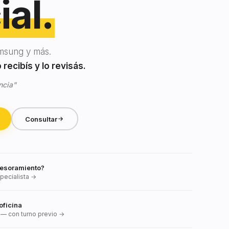
ial.
msung y más.
recibís y lo revisás.
ncia"
Consultar
esoramiento?
pecialista →
oficina
— con turno previo →