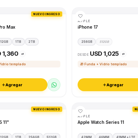
NUEVO INGRESO
APPLE
Pro Max
iPhone 17
512GB
1TB
2TB
256GB
512GB
 1,360
USD 1,025
⇄
⇄
DESDE
Vidrio templado
🎁 Funda + Vidrio templado
Agregar
Agregar
NUEVO INGRESO
N
APPLE
5 11"
Apple Watch Series 11
512GB
1TB
256GB
512GB
42MM
46MM
41MM + LTE