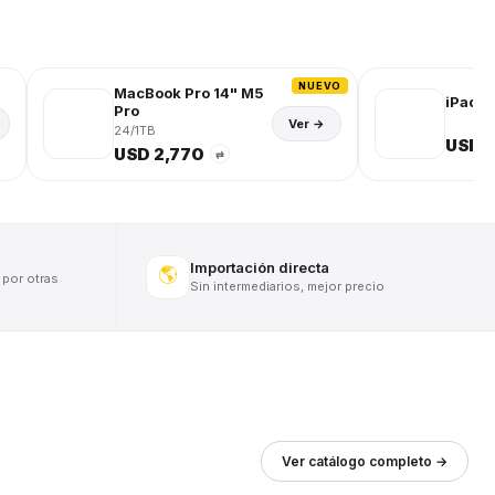
NUEVO
MacBook Pro 14" M5
iPad (
Pro
Ver →
24/1TB
USD 
USD 2,770
⇄
Importación directa
🌎
 por otras
Sin intermediarios, mejor precio
Ver catálogo completo →