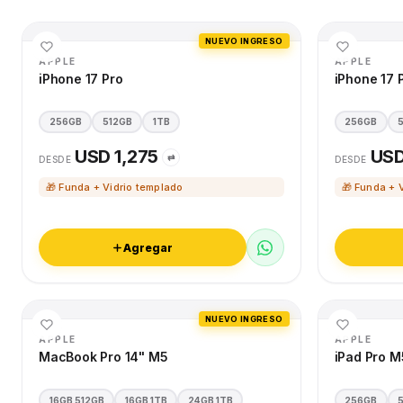
NUEVO INGRESO
APPLE
APPLE
iPhone 17 Pro
iPhone 17 
256GB
512GB
1TB
256GB
USD 1,275
USD
⇄
DESDE
DESDE
🎁 Funda + Vidrio templado
🎁 Funda + 
Agregar
NUEVO INGRESO
APPLE
APPLE
MacBook Pro 14" M5
iPad Pro M
16GB 512GB
16GB 1TB
24GB 1TB
256GB