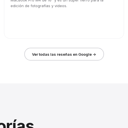
MacBook Pro M4 de 16" y es un súper fierro para la
edición de fotografías y videos.
Ver todas las reseñas en Google →
orías