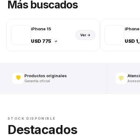
Más buscados
iPhone 15
iPhone 
Ver →
USD 775
USD 1
⇄
Productos originales
Atenc
🛡️
💬
Garantía oficial
Asesora
STOCK DISPONIBLE
Destacados