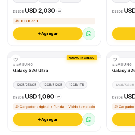
USD 2,030
USD
⇄
DESDE
DESDE
🎁 HUB 8 en 1
Agregar
NUEVO INGRESO
SAMSUNG
SAMSUNG
Galaxy S26 Ultra
Galaxy S2
12GB/256GB
12GB/512GB
12GB/1TB
12GB/128GB
USD 1,090
USD
⇄
DESDE
DESDE
🎁 Cargador original + Funda + Vidrio templado
🎁 Cargador
Agregar