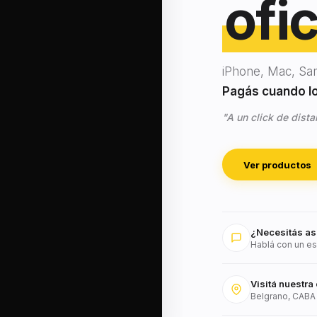
ofic
iPhone, Mac, Sa
Pagás cuando lo 
"A un click de dista
Ver productos
¿Necesitás as
Hablá con un es
Visitá nuestra 
Belgrano, CABA 