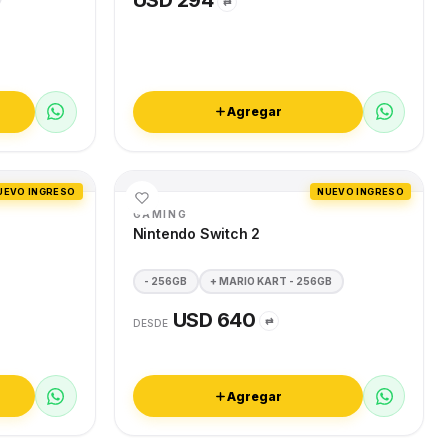
USD 294
⇄
Agregar
UEVO INGRESO
NUEVO INGRESO
GAMING
Nintendo Switch 2
- 256GB
+ MARIO KART - 256GB
USD 640
⇄
DESDE
Agregar