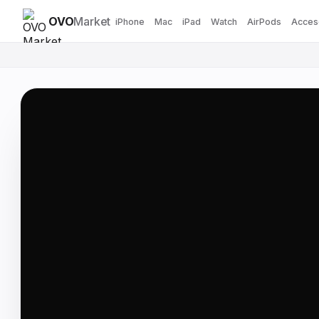
OVO
Market
iPhone
Mac
iPad
Watch
AirPods
Acces