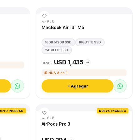
APPLE
MacBook Air 13" M5
16GB 512GB SSD
16GB 1TB SSD
24GB 1TB SSD
USD 1,435
⇄
DESDE
🎁 HUB 8 en 1
Agregar
UEVO INGRESO
NUEVO INGRESO
APPLE
AirPods Pro 3