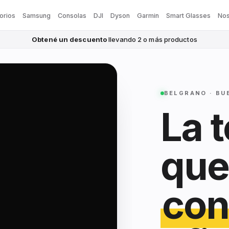
orios
Samsung
Consolas
DJI
Dyson
Garmin
Smart Glasses
Nos
Obtené un descuento
llevando 2 o más productos
BELGRANO · BU
La 
que
con