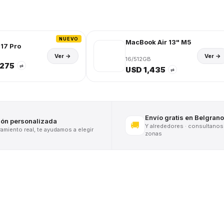
NUEVO
MacBook Air 13" M5
17 Pro
Ver →
Ver →
16/512GB
,275
⇄
USD 1,435
⇄
Envío gratis en Belgrano
ión personalizada
🚚
Y alrededores · consultanos
miento real, te ayudamos a elegir
zonas