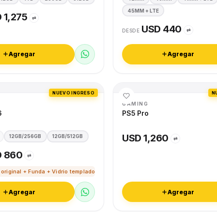
45MM + LTE
 1,275
⇄
USD 440
⇄
DESDE
Agregar
Agregar
NUEVO INGRESO
N
GAMING
6
PS5 Pro
USD 1,260
12GB/256GB
12GB/512GB
⇄
 860
⇄
 original + Funda + Vidrio templado
Agregar
Agregar