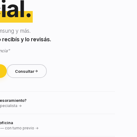
ial.
msung y más.
recibís y lo revisás.
ncia"
Consultar
esoramiento?
pecialista →
oficina
— con turno previo →