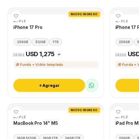
NUEVO INGRESO
APPLE
APPLE
iPhone 17 Pro
iPhone 17 
256GB
512GB
1TB
256GB
USD 1,275
USD
⇄
DESDE
DESDE
🎁 Funda + Vidrio templado
🎁 Funda + 
Agregar
NUEVO INGRESO
APPLE
APPLE
MacBook Pro 14" M5
iPad Pro M
16GB 512GB
16GB 1TB
24GB 1TB
256GB