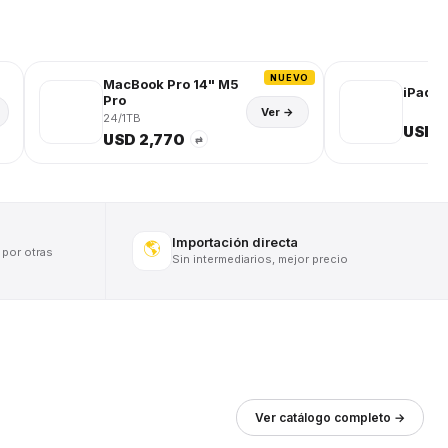
NUEVO
MacBook Pro 14" M5
iPad (
Pro
Ver →
24/1TB
USD 
USD 2,770
⇄
Importación directa
🌎
 por otras
Sin intermediarios, mejor precio
Ver catálogo completo →