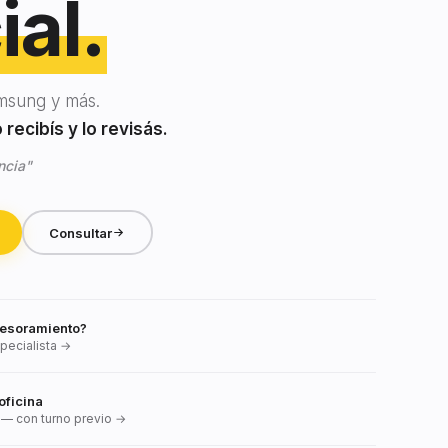
ial.
msung y más.
recibís y lo revisás.
ncia"
Consultar
esoramiento?
pecialista →
oficina
— con turno previo →