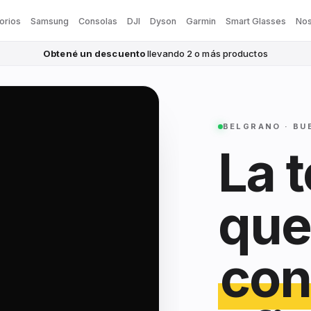
orios
Samsung
Consolas
DJI
Dyson
Garmin
Smart Glasses
Nos
Obtené un descuento
llevando 2 o más productos
BELGRANO · BU
La 
que
con