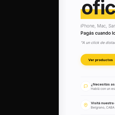
ofic
iPhone, Mac, Sa
Pagás cuando lo 
"A un click de dista
Ver productos
¿Necesitás as
Hablá con un es
Visitá nuestra 
Belgrano, CABA 