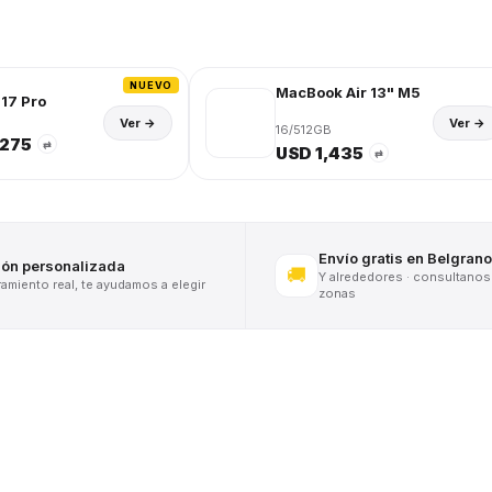
NUEVO
MacBook Air 13" M5
17 Pro
Ver →
Ver →
16/512GB
,275
⇄
USD 1,435
⇄
Envío gratis en Belgrano
ión personalizada
🚚
Y alrededores · consultanos
miento real, te ayudamos a elegir
zonas