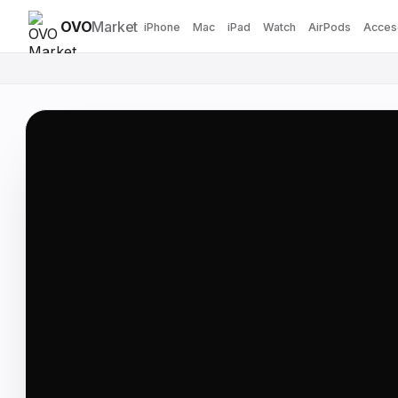
OVO
Market
iPhone
Mac
iPad
Watch
AirPods
Acces