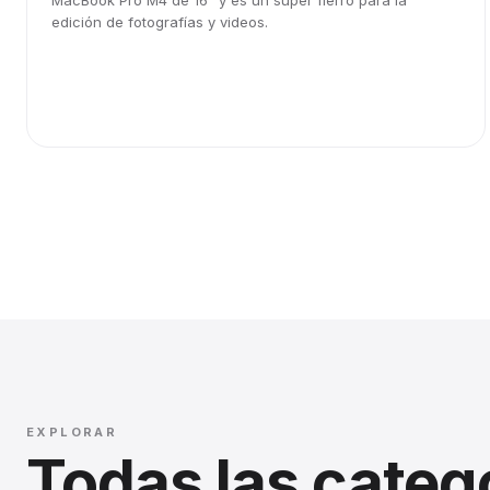
MacBook Pro M4 de 16" y es un súper fierro para la
edición de fotografías y videos.
EXPLORAR
Todas las categ