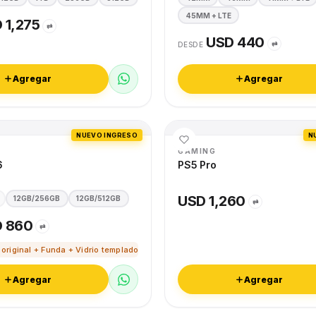
45MM + LTE
 1,275
⇄
USD 440
⇄
DESDE
Agregar
Agregar
NUEVO INGRESO
N
GAMING
6
PS5 Pro
USD 1,260
12GB/256GB
12GB/512GB
⇄
 860
⇄
 original + Funda + Vidrio templado
Agregar
Agregar