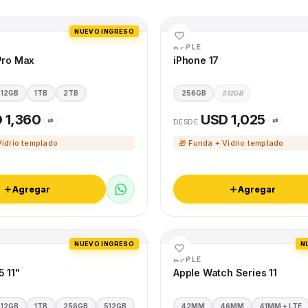
NUEVO INGRESO
APPLE
Pro Max
iPhone 17
512GB
1TB
2TB
256GB
512GB
 1,360
USD 1,025
⇄
⇄
DESDE
Vidrio templado
🎁 Funda + Vidrio templado
Agregar
Agregar
NUEVO INGRESO
N
APPLE
5 11"
Apple Watch Series 11
512GB
1TB
256GB
512GB
42MM
46MM
41MM + LTE