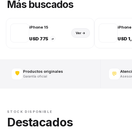
Más buscados
iPhone 15
iPhone 
Ver →
USD 775
USD 1
⇄
Productos originales
Atenc
🛡️
💬
Garantía oficial
Asesora
STOCK DISPONIBLE
Destacados