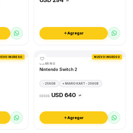
USD 294
⇄
Agregar
UEVO INGRESO
NUEVO INGRESO
GAMING
Nintendo Switch 2
- 256GB
+ MARIO KART - 256GB
USD 640
⇄
DESDE
Agregar