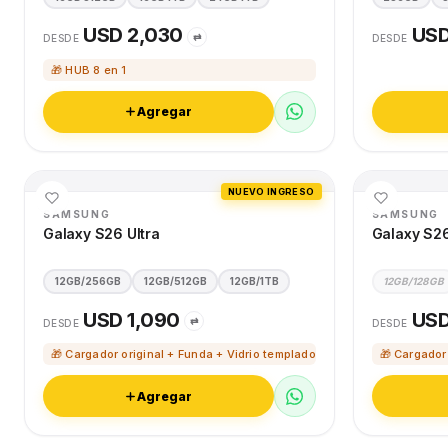
USD 2,030
USD
⇄
DESDE
DESDE
🎁 HUB 8 en 1
Agregar
NUEVO INGRESO
SAMSUNG
SAMSUNG
Galaxy S26 Ultra
Galaxy S2
12GB/256GB
12GB/512GB
12GB/1TB
12GB/128GB
USD 1,090
USD
⇄
DESDE
DESDE
🎁 Cargador original + Funda + Vidrio templado
🎁 Cargador
Agregar