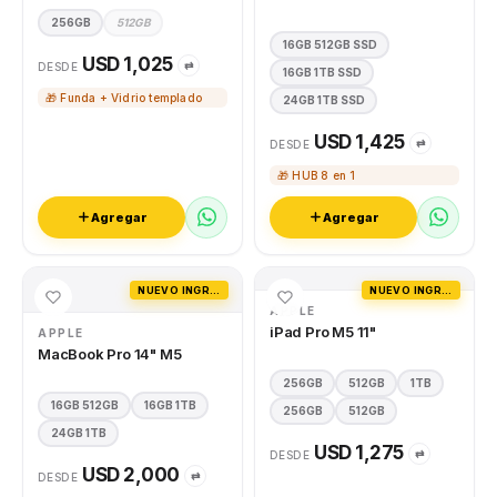
256GB
512GB
16GB 512GB SSD
USD 1,025
⇄
DESDE
16GB 1TB SSD
🎁 Funda + Vidrio templado
24GB 1TB SSD
USD 1,425
⇄
DESDE
🎁 HUB 8 en 1
Agregar
Agregar
NUEVO INGRESO
NUEVO INGRESO
APPLE
iPad Pro M5 11"
APPLE
MacBook Pro 14" M5
256GB
512GB
1TB
16GB 512GB
16GB 1TB
256GB
512GB
24GB 1TB
USD 1,275
⇄
DESDE
USD 2,000
⇄
DESDE