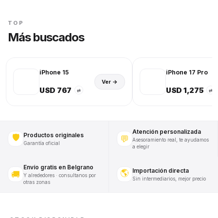
TOP
Más buscados
iPhone 15
iPhone 17 Pro
Ver →
USD 767
USD 1,275
⇄
⇄
Atención personalizada
Productos originales
🛡️
💬
Asesoramiento real, te ayudamos
Garantía oficial
a elegir
Envío gratis en Belgrano
Importación directa
🌎
🚚
Y alrededores · consultanos por
Sin intermediarios, mejor precio
otras zonas