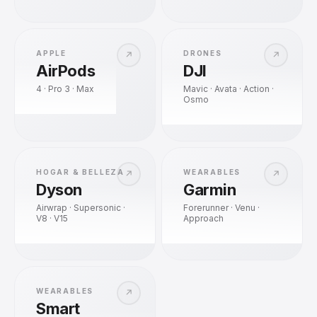
APPLE
DRONES
↗
↗
AirPods
DJI
4 · Pro 3 · Max
Mavic · Avata · Action ·
Osmo
HOGAR & BELLEZA
WEARABLES
↗
↗
Dyson
Garmin
Airwrap · Supersonic ·
Forerunner · Venu ·
V8 · V15
Approach
WEARABLES
↗
Smart