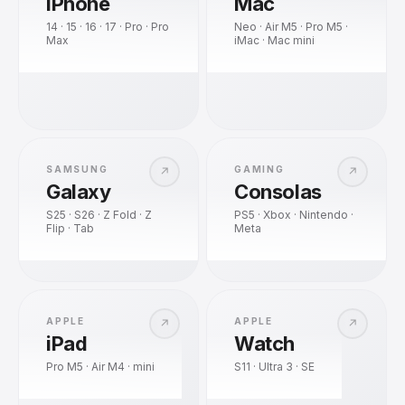
iPhone
Mac
14 · 15 · 16 · 17 · Pro · Pro
Neo · Air M5 · Pro M5 ·
Max
iMac · Mac mini
SAMSUNG
GAMING
↗
↗
Galaxy
Consolas
S25 · S26 · Z Fold · Z
PS5 · Xbox · Nintendo ·
Flip · Tab
Meta
APPLE
APPLE
↗
↗
iPad
Watch
Pro M5 · Air M4 · mini
S11 · Ultra 3 · SE