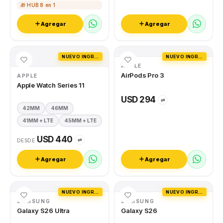
🎁 HUB 8 en 1
Agregar
Agregar
NUEVO INGRESO
NUEVO INGRESO
APPLE
AirPods Pro 3
APPLE
Apple Watch Series 11
USD 294
⇄
42MM
46MM
41MM + LTE
45MM + LTE
USD 440
⇄
DESDE
Agregar
Agregar
NUEVO INGRESO
NUEVO INGRESO
SAMSUNG
SAMSUNG
Galaxy S26 Ultra
Galaxy S26