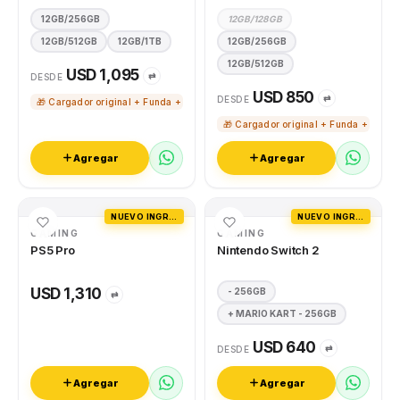
12GB/256GB
12GB/128GB
12GB/512GB
12GB/1TB
12GB/256GB
12GB/512GB
USD 1,095
⇄
DESDE
USD 850
⇄
DESDE
🎁 Cargador original + Funda + Vidrio templado
🎁 Cargador original + Funda + Vidri
Agregar
Agregar
NUEVO INGRESO
NUEVO INGRESO
GAMING
GAMING
PS5 Pro
Nintendo Switch 2
USD 1,310
- 256GB
⇄
+ MARIO KART - 256GB
USD 640
⇄
DESDE
Agregar
Agregar