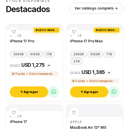
STOCK DISPONIBLE
Destacados
Ver catálogo completo →
NUEVO INGRESO
NUEVO INGRESO
APPLE
APPLE
iPhone 17 Pro
iPhone 17 Pro Max
256GB
512GB
1TB
256GB
512GB
1TB
2TB
USD 1,275
⇄
DESDE
USD 1,365
⇄
DESDE
🎁 Funda + Vidrio templado
🎁 Funda + Vidrio templado
Agregar
Agregar
APPLE
iPhone 17
APPLE
MacBook Air 13" M5