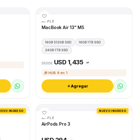
APPLE
MacBook Air 13" M5
16GB 512GB SSD
16GB 1TB SSD
24GB 1TB SSD
USD 1,435
⇄
DESDE
🎁 HUB 8 en 1
Agregar
UEVO INGRESO
NUEVO INGRESO
APPLE
AirPods Pro 3