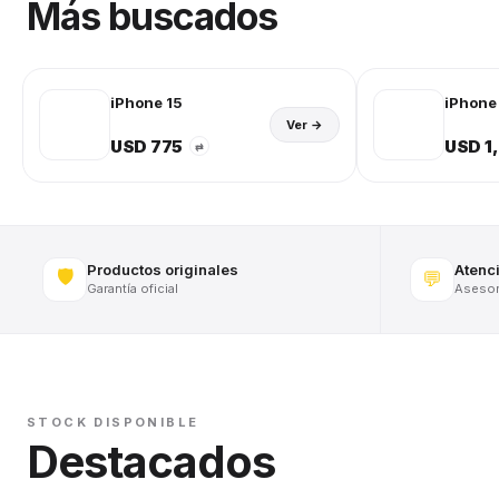
Más buscados
iPhone 15
iPhone 
Ver →
USD 775
USD 1
⇄
Productos originales
Atenc
🛡️
💬
Garantía oficial
Asesora
STOCK DISPONIBLE
Destacados