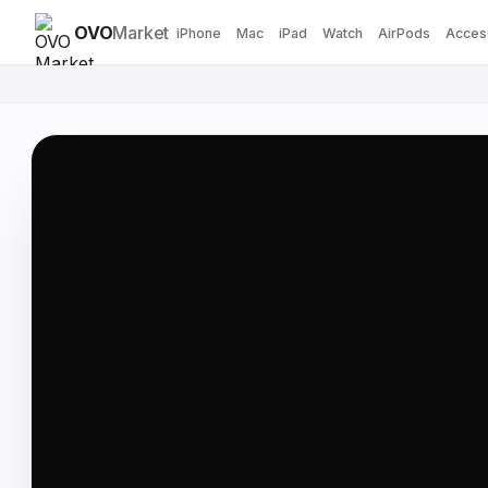
OVO
Market
iPhone
Mac
iPad
Watch
AirPods
Acces