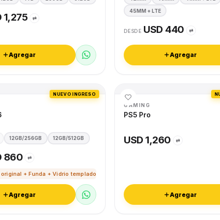
45MM + LTE
 1,275
⇄
USD 440
⇄
DESDE
Agregar
Agregar
NUEVO INGRESO
N
GAMING
6
PS5 Pro
USD 1,260
12GB/256GB
12GB/512GB
⇄
 860
⇄
 original + Funda + Vidrio templado
Agregar
Agregar