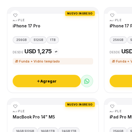
NUEVO INGRESO
APPLE
APPLE
iPhone 17 Pro
iPhone 17 
256GB
512GB
1TB
256GB
USD 1,275
USD
⇄
DESDE
DESDE
🎁 Funda + Vidrio templado
🎁 Funda + 
Agregar
NUEVO INGRESO
APPLE
APPLE
MacBook Pro 14" M5
iPad Pro M
16GB 512GB
16GB 1TB
24GB 1TB
256GB