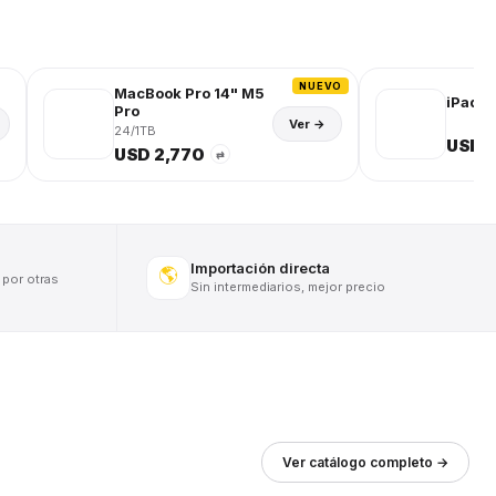
NUEVO
MacBook Pro 14" M5
iPad (
Pro
Ver →
24/1TB
USD 
USD 2,770
⇄
Importación directa
🌎
 por otras
Sin intermediarios, mejor precio
Ver catálogo completo →