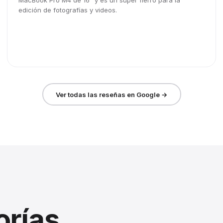
MacBook Pro M4 de 16" y es un súper fierro para la
edición de fotografías y videos.
Ver todas las reseñas en Google →
orías