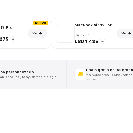
NUEVO
MacBook Air 13" M5
17 Pro
Ver →
Ver →
16/512GB
,275
⇄
USD 1,435
⇄
Envío gratis en Belgrano
ión personalizada
🚚
Y alrededores · consultanos
miento real, te ayudamos a elegir
zonas