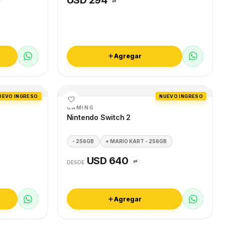
USD 294
⇄
Agregar
UEVO INGRESO
NUEVO INGRESO
GAMING
Nintendo Switch 2
- 256GB
+ MARIO KART - 256GB
USD 640
⇄
DESDE
Agregar