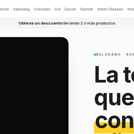
orios
Samsung
Consolas
DJI
Dyson
Garmin
Smart Glasses
Nos
Obtené un descuento
llevando 2 o más productos
BELGRANO · BU
La 
que
con