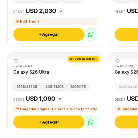
USD 2,030
USD
⇄
DESDE
DESDE
🎁 HUB 8 en 1
Agregar
NUEVO INGRESO
SAMSUNG
SAMSUNG
Galaxy S26 Ultra
Galaxy S2
12GB/256GB
12GB/512GB
12GB/1TB
12GB/128GB
USD 1,090
USD
⇄
DESDE
DESDE
🎁 Cargador original + Funda + Vidrio templado
🎁 Cargador
Agregar