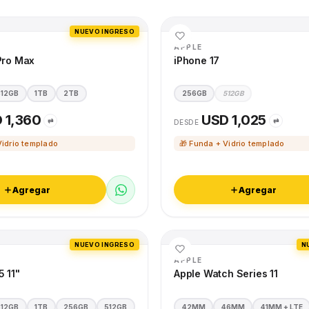
NUEVO INGRESO
APPLE
Pro Max
iPhone 17
512GB
1TB
2TB
256GB
512GB
 1,360
USD 1,025
⇄
⇄
DESDE
Vidrio templado
🎁 Funda + Vidrio templado
Agregar
Agregar
NUEVO INGRESO
N
APPLE
5 11"
Apple Watch Series 11
512GB
1TB
256GB
512GB
42MM
46MM
41MM + LTE