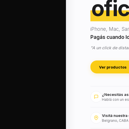
ofic
iPhone, Mac, Sa
Pagás cuando lo 
"A un click de dista
Ver productos
¿Necesitás as
Hablá con un es
Visitá nuestra 
Belgrano, CABA 