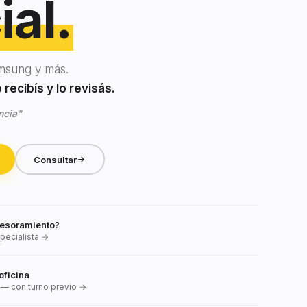
ial.
msung y más.
recibís y lo revisás.
ncia"
Consultar
esoramiento?
pecialista →
oficina
— con turno previo →