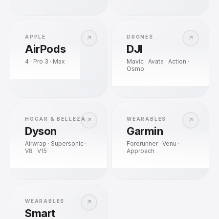
APPLE
DRONES
↗
↗
AirPods
DJI
4 · Pro 3 · Max
Mavic · Avata · Action ·
Osmo
HOGAR & BELLEZA
WEARABLES
↗
↗
Dyson
Garmin
Airwrap · Supersonic ·
Forerunner · Venu ·
V8 · V15
Approach
WEARABLES
↗
Smart