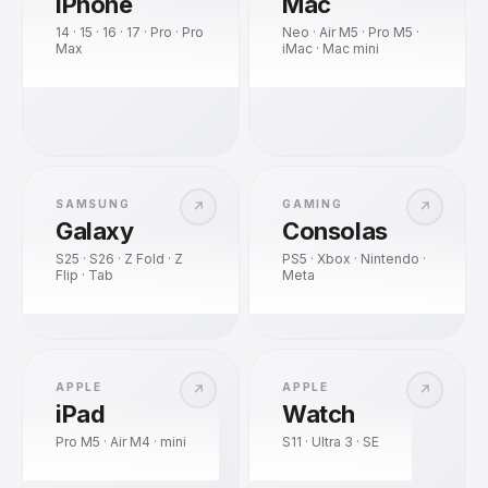
iPhone
Mac
14 · 15 · 16 · 17 · Pro · Pro
Neo · Air M5 · Pro M5 ·
Max
iMac · Mac mini
SAMSUNG
GAMING
↗
↗
Galaxy
Consolas
S25 · S26 · Z Fold · Z
PS5 · Xbox · Nintendo ·
Flip · Tab
Meta
APPLE
APPLE
↗
↗
iPad
Watch
Pro M5 · Air M4 · mini
S11 · Ultra 3 · SE