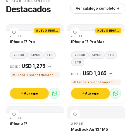
STOCK DISPONIBLE
Destacados
Ver catálogo completo →
NUEVO INGRESO
NUEVO INGRESO
APPLE
APPLE
iPhone 17 Pro
iPhone 17 Pro Max
256GB
512GB
1TB
256GB
512GB
1TB
2TB
USD 1,275
⇄
DESDE
USD 1,365
⇄
DESDE
🎁 Funda + Vidrio templado
🎁 Funda + Vidrio templado
Agregar
Agregar
APPLE
iPhone 17
APPLE
MacBook Air 13" M5