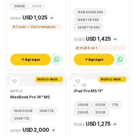
256GB
512GB
16GB 512GB SSD
USD 1,025
⇄
DESDE
16GB 1TB SSD
🎁 Funda + Vidrio templado
24GB 1TB SSD
USD 1,425
⇄
DESDE
🎁 HUB 8 en 1
Agregar
Agregar
NUEVO INGRESO
NUEVO INGRESO
APPLE
iPad Pro M5 11"
APPLE
MacBook Pro 14" M5
256GB
512GB
1TB
16GB 512GB
16GB 1TB
256GB
512GB
24GB 1TB
USD 1,275
⇄
DESDE
USD 2,000
⇄
DESDE