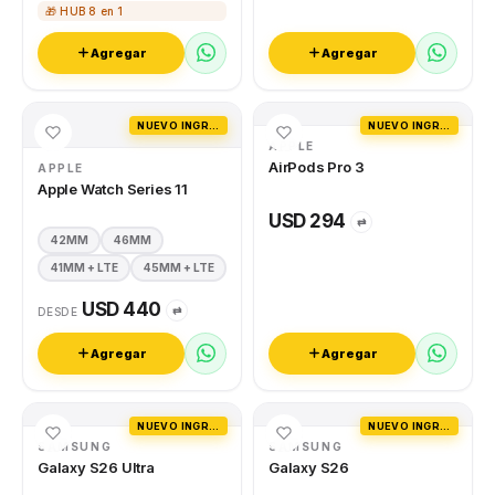
🎁 HUB 8 en 1
Agregar
Agregar
NUEVO INGRESO
NUEVO INGRESO
APPLE
AirPods Pro 3
APPLE
Apple Watch Series 11
USD 294
⇄
42MM
46MM
41MM + LTE
45MM + LTE
USD 440
⇄
DESDE
Agregar
Agregar
NUEVO INGRESO
NUEVO INGRESO
SAMSUNG
SAMSUNG
Galaxy S26 Ultra
Galaxy S26