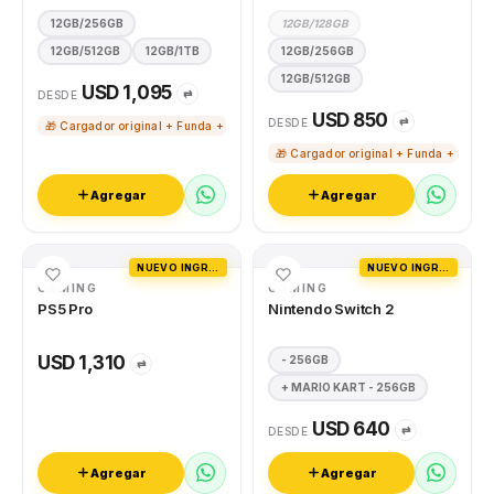
12GB/256GB
12GB/128GB
12GB/512GB
12GB/1TB
12GB/256GB
12GB/512GB
USD 1,095
⇄
DESDE
USD 850
⇄
DESDE
🎁 Cargador original + Funda + Vidrio templado
🎁 Cargador original + Funda + Vidri
Agregar
Agregar
NUEVO INGRESO
NUEVO INGRESO
GAMING
GAMING
PS5 Pro
Nintendo Switch 2
USD 1,310
- 256GB
⇄
+ MARIO KART - 256GB
USD 640
⇄
DESDE
Agregar
Agregar