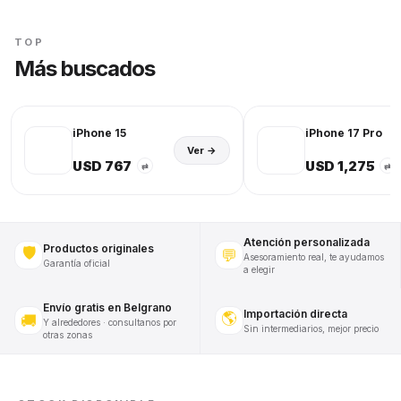
TOP
Más buscados
iPhone 15
iPhone 17 Pro
Ver →
USD 767
USD 1,275
⇄
⇄
Atención personalizada
Productos originales
🛡️
💬
Asesoramiento real, te ayudamos
Garantía oficial
a elegir
Envío gratis en Belgrano
Importación directa
🌎
🚚
Y alrededores · consultanos por
Sin intermediarios, mejor precio
otras zonas