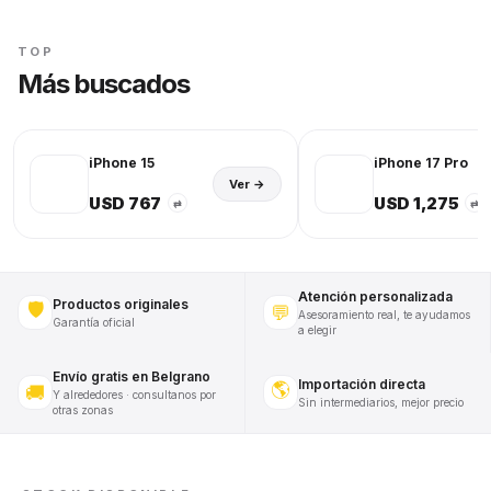
TOP
Más buscados
iPhone 15
iPhone 17 Pro
Ver →
USD 767
USD 1,275
⇄
⇄
Atención personalizada
Productos originales
🛡️
💬
Asesoramiento real, te ayudamos
Garantía oficial
a elegir
Envío gratis en Belgrano
Importación directa
🌎
🚚
Y alrededores · consultanos por
Sin intermediarios, mejor precio
otras zonas