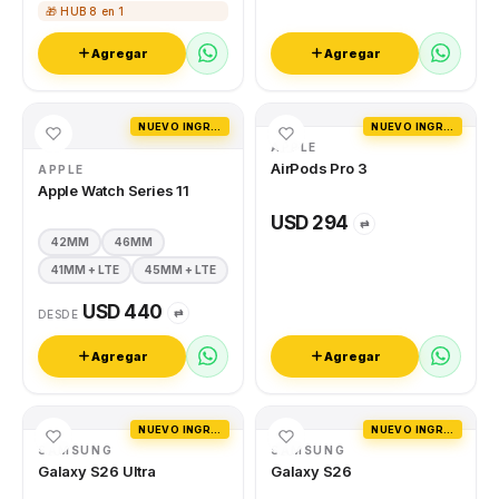
🎁 HUB 8 en 1
Agregar
Agregar
NUEVO INGRESO
NUEVO INGRESO
APPLE
AirPods Pro 3
APPLE
Apple Watch Series 11
USD 294
⇄
42MM
46MM
41MM + LTE
45MM + LTE
USD 440
⇄
DESDE
Agregar
Agregar
NUEVO INGRESO
NUEVO INGRESO
SAMSUNG
SAMSUNG
Galaxy S26 Ultra
Galaxy S26