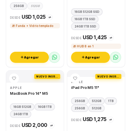
256GB
512GB
16GB 512GB SSD
USD 1,025
⇄
DESDE
16GB 1TB SSD
🎁 Funda + Vidrio templado
24GB 1TB SSD
USD 1,425
⇄
DESDE
🎁 HUB 8 en 1
Agregar
Agregar
NUEVO INGRESO
NUEVO INGRESO
APPLE
iPad Pro M5 11"
APPLE
MacBook Pro 14" M5
256GB
512GB
1TB
16GB 512GB
16GB 1TB
256GB
512GB
24GB 1TB
USD 1,275
⇄
DESDE
USD 2,000
⇄
DESDE