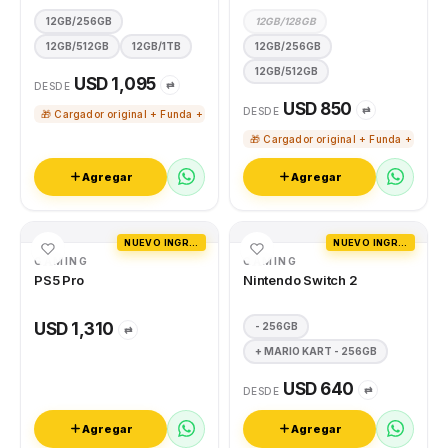
12GB/256GB
12GB/128GB
12GB/512GB
12GB/1TB
12GB/256GB
12GB/512GB
USD 1,095
⇄
DESDE
USD 850
⇄
DESDE
🎁 Cargador original + Funda + Vidrio templado
🎁 Cargador original + Funda + Vidri
Agregar
Agregar
NUEVO INGRESO
NUEVO INGRESO
GAMING
GAMING
PS5 Pro
Nintendo Switch 2
USD 1,310
- 256GB
⇄
+ MARIO KART - 256GB
USD 640
⇄
DESDE
Agregar
Agregar