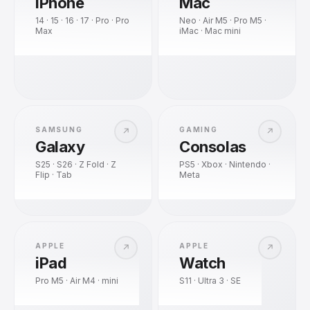
iPhone
Mac
14 · 15 · 16 · 17 · Pro · Pro
Neo · Air M5 · Pro M5 ·
Max
iMac · Mac mini
SAMSUNG
GAMING
↗
↗
Galaxy
Consolas
S25 · S26 · Z Fold · Z
PS5 · Xbox · Nintendo ·
Flip · Tab
Meta
APPLE
APPLE
↗
↗
iPad
Watch
Pro M5 · Air M4 · mini
S11 · Ultra 3 · SE