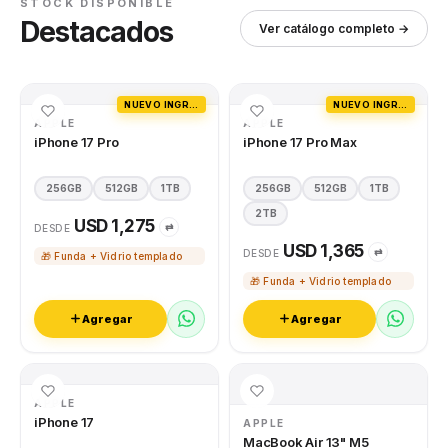
STOCK DISPONIBLE
Destacados
Ver catálogo completo →
NUEVO INGRESO
NUEVO INGRESO
APPLE
APPLE
iPhone 17 Pro
iPhone 17 Pro Max
256GB
512GB
1TB
256GB
512GB
1TB
2TB
USD 1,275
⇄
DESDE
USD 1,365
⇄
DESDE
🎁 Funda + Vidrio templado
🎁 Funda + Vidrio templado
Agregar
Agregar
APPLE
iPhone 17
APPLE
MacBook Air 13" M5