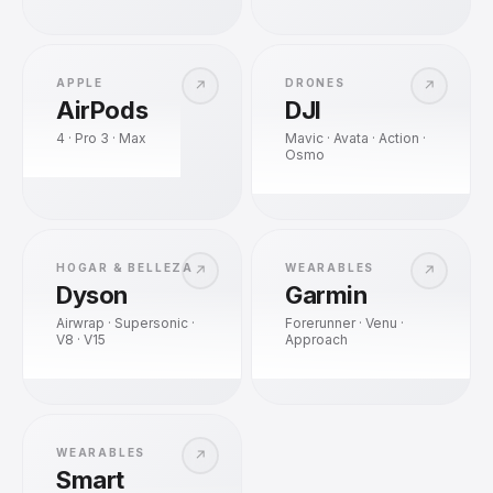
APPLE
DRONES
↗
↗
AirPods
DJI
4 · Pro 3 · Max
Mavic · Avata · Action ·
Osmo
HOGAR & BELLEZA
WEARABLES
↗
↗
Dyson
Garmin
Airwrap · Supersonic ·
Forerunner · Venu ·
V8 · V15
Approach
WEARABLES
↗
Smart