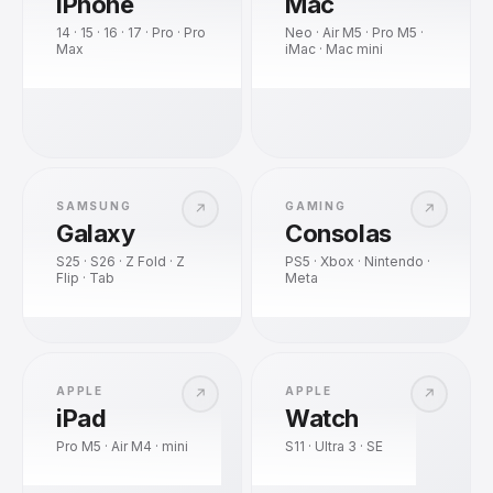
iPhone
Mac
14 · 15 · 16 · 17 · Pro · Pro
Neo · Air M5 · Pro M5 ·
Max
iMac · Mac mini
SAMSUNG
GAMING
↗
↗
Galaxy
Consolas
S25 · S26 · Z Fold · Z
PS5 · Xbox · Nintendo ·
Flip · Tab
Meta
APPLE
APPLE
↗
↗
iPad
Watch
Pro M5 · Air M4 · mini
S11 · Ultra 3 · SE