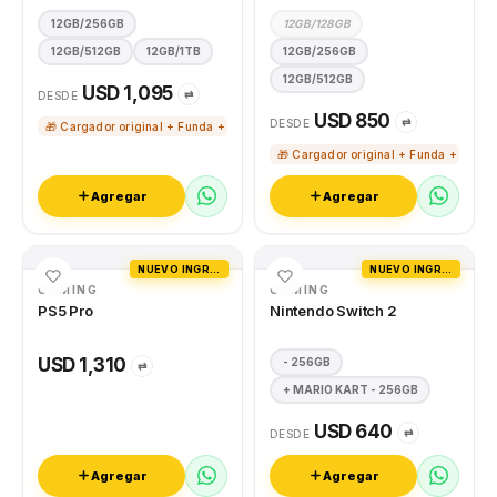
12GB/256GB
12GB/128GB
12GB/512GB
12GB/1TB
12GB/256GB
12GB/512GB
USD 1,095
⇄
DESDE
USD 850
⇄
DESDE
🎁 Cargador original + Funda + Vidrio templado
🎁 Cargador original + Funda + Vidri
Agregar
Agregar
NUEVO INGRESO
NUEVO INGRESO
GAMING
GAMING
PS5 Pro
Nintendo Switch 2
USD 1,310
- 256GB
⇄
+ MARIO KART - 256GB
USD 640
⇄
DESDE
Agregar
Agregar