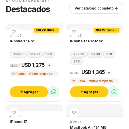
STOCK DISPONIBLE
Destacados
Ver catálogo completo →
NUEVO INGRESO
NUEVO INGRESO
APPLE
APPLE
iPhone 17 Pro
iPhone 17 Pro Max
256GB
512GB
1TB
256GB
512GB
1TB
2TB
USD 1,275
⇄
DESDE
USD 1,365
⇄
DESDE
🎁 Funda + Vidrio templado
🎁 Funda + Vidrio templado
Agregar
Agregar
APPLE
iPhone 17
APPLE
MacBook Air 13" M5