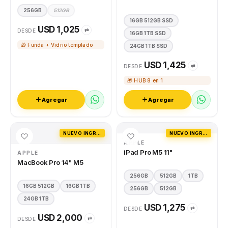
256GB
512GB
16GB 512GB SSD
USD 1,025
⇄
DESDE
16GB 1TB SSD
🎁 Funda + Vidrio templado
24GB 1TB SSD
USD 1,425
⇄
DESDE
🎁 HUB 8 en 1
Agregar
Agregar
NUEVO INGRESO
NUEVO INGRESO
APPLE
iPad Pro M5 11"
APPLE
MacBook Pro 14" M5
256GB
512GB
1TB
16GB 512GB
16GB 1TB
256GB
512GB
24GB 1TB
USD 1,275
⇄
DESDE
USD 2,000
⇄
DESDE