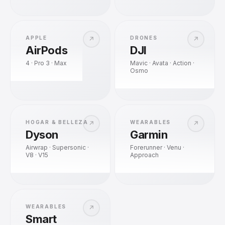
APPLE
DRONES
↗
↗
AirPods
DJI
4 · Pro 3 · Max
Mavic · Avata · Action ·
Osmo
HOGAR & BELLEZA
WEARABLES
↗
↗
Dyson
Garmin
Airwrap · Supersonic ·
Forerunner · Venu ·
V8 · V15
Approach
WEARABLES
↗
Smart