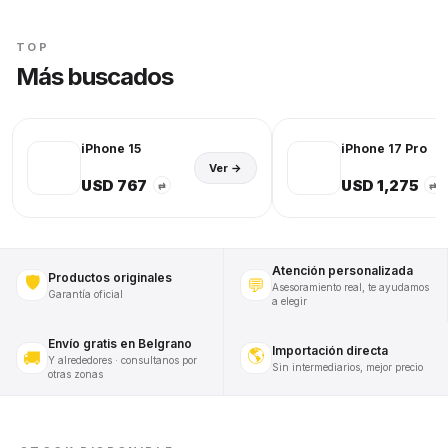
TOP
Más buscados
iPhone 15
iPhone 17 Pro
Ver →
USD 767
USD 1,275
⇄
⇄
Atención personalizada
Productos originales
🛡️
💬
Asesoramiento real, te ayudamos
Garantía oficial
a elegir
Envío gratis en Belgrano
Importación directa
🌎
🚚
Y alrededores · consultanos por
Sin intermediarios, mejor precio
otras zonas