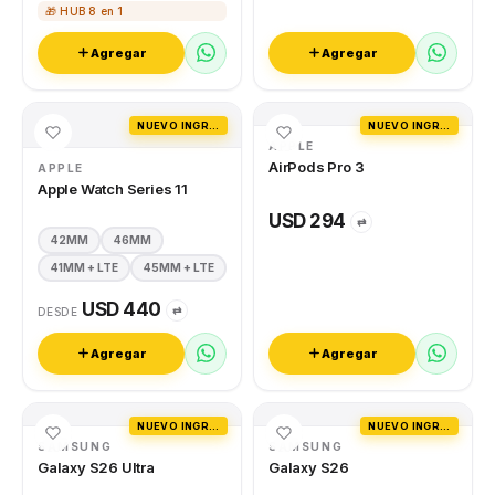
🎁 HUB 8 en 1
Agregar
Agregar
NUEVO INGRESO
NUEVO INGRESO
APPLE
AirPods Pro 3
APPLE
Apple Watch Series 11
USD 294
⇄
42MM
46MM
41MM + LTE
45MM + LTE
USD 440
⇄
DESDE
Agregar
Agregar
NUEVO INGRESO
NUEVO INGRESO
SAMSUNG
SAMSUNG
Galaxy S26 Ultra
Galaxy S26