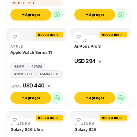
🎁 HUB 8 en 1
Agregar
Agregar
NUEVO INGRESO
NUEVO INGRESO
APPLE
AirPods Pro 3
APPLE
Apple Watch Series 11
USD 294
⇄
42MM
46MM
41MM + LTE
45MM + LTE
USD 440
⇄
DESDE
Agregar
Agregar
NUEVO INGRESO
NUEVO INGRESO
SAMSUNG
SAMSUNG
Galaxy S26 Ultra
Galaxy S26