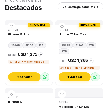
STOCK DISPONIBLE
Destacados
Ver catálogo completo →
NUEVO INGRESO
NUEVO INGRESO
APPLE
APPLE
iPhone 17 Pro
iPhone 17 Pro Max
256GB
512GB
1TB
256GB
512GB
1TB
2TB
USD 1,275
⇄
DESDE
USD 1,365
⇄
DESDE
🎁 Funda + Vidrio templado
🎁 Funda + Vidrio templado
Agregar
Agregar
APPLE
iPhone 17
APPLE
MacBook Air 13" M5