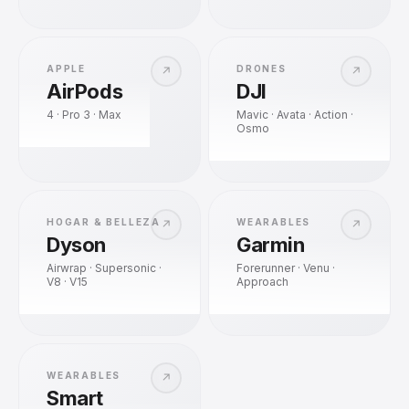
APPLE
DRONES
↗
↗
AirPods
DJI
4 · Pro 3 · Max
Mavic · Avata · Action ·
Osmo
HOGAR & BELLEZA
WEARABLES
↗
↗
Dyson
Garmin
Airwrap · Supersonic ·
Forerunner · Venu ·
V8 · V15
Approach
WEARABLES
↗
Smart