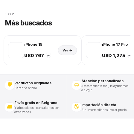
TOP
Más buscados
iPhone 15
iPhone 17 Pro
Ver →
USD 767
USD 1,275
⇄
⇄
Atención personalizada
Productos originales
🛡️
💬
Asesoramiento real, te ayudamos
Garantía oficial
a elegir
Envío gratis en Belgrano
Importación directa
🌎
🚚
Y alrededores · consultanos por
Sin intermediarios, mejor precio
otras zonas