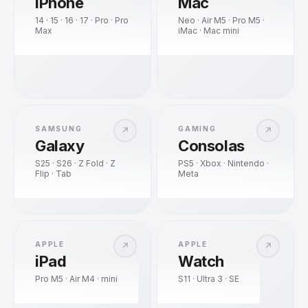
iPhone
Mac
14 · 15 · 16 · 17 · Pro · Pro
Neo · Air M5 · Pro M5 ·
Max
iMac · Mac mini
SAMSUNG
GAMING
↗
↗
Galaxy
Consolas
S25 · S26 · Z Fold · Z
PS5 · Xbox · Nintendo ·
Flip · Tab
Meta
APPLE
APPLE
↗
↗
iPad
Watch
Pro M5 · Air M4 · mini
S11 · Ultra 3 · SE