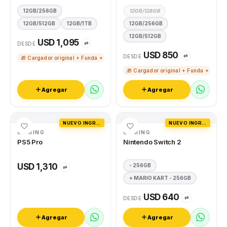
12GB/256GB
12GB/128GB
12GB/512GB
12GB/1TB
12GB/256GB
12GB/512GB
USD 1,095
⇄
DESDE
USD 850
⇄
DESDE
🎁 Cargador original + Funda + Vidrio templado
🎁 Cargador original + Funda + Vidri
Agregar
Agregar
NUEVO INGRESO
NUEVO INGRESO
GAMING
GAMING
PS5 Pro
Nintendo Switch 2
USD 1,310
- 256GB
⇄
+ MARIO KART - 256GB
USD 640
⇄
DESDE
Agregar
Agregar