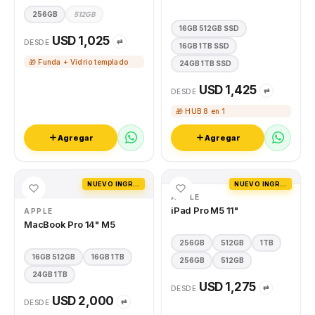
256GB
512GB
16GB 512GB SSD
USD 1,025
⇄
DESDE
16GB 1TB SSD
🎁 Funda + Vidrio templado
24GB 1TB SSD
USD 1,425
⇄
DESDE
🎁 HUB 8 en 1
Agregar
Agregar
NUEVO INGRESO
NUEVO INGRESO
APPLE
iPad Pro M5 11"
APPLE
MacBook Pro 14" M5
256GB
512GB
1TB
16GB 512GB
16GB 1TB
256GB
512GB
24GB 1TB
USD 1,275
⇄
DESDE
USD 2,000
⇄
DESDE