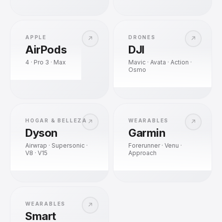
APPLE
DRONES
↗
↗
AirPods
DJI
4 · Pro 3 · Max
Mavic · Avata · Action ·
Osmo
HOGAR & BELLEZA
WEARABLES
↗
↗
Dyson
Garmin
Airwrap · Supersonic ·
Forerunner · Venu ·
V8 · V15
Approach
WEARABLES
↗
Smart