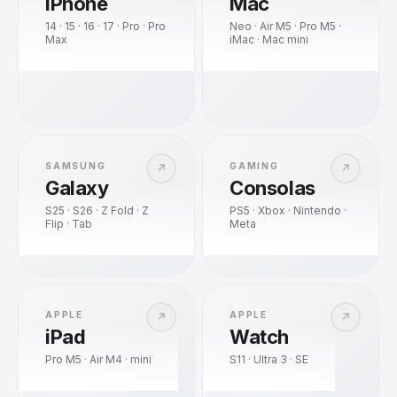
iPhone
Mac
14 · 15 · 16 · 17 · Pro · Pro
Neo · Air M5 · Pro M5 ·
Max
iMac · Mac mini
SAMSUNG
GAMING
↗
↗
Galaxy
Consolas
S25 · S26 · Z Fold · Z
PS5 · Xbox · Nintendo ·
Flip · Tab
Meta
APPLE
APPLE
↗
↗
iPad
Watch
Pro M5 · Air M4 · mini
S11 · Ultra 3 · SE