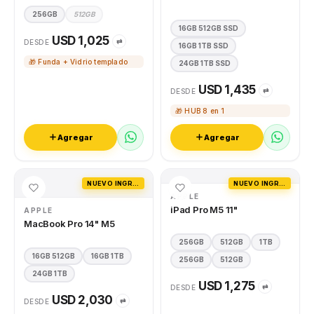
256GB
512GB
16GB 512GB SSD
USD 1,025
⇄
DESDE
16GB 1TB SSD
🎁 Funda + Vidrio templado
24GB 1TB SSD
USD 1,435
⇄
DESDE
🎁 HUB 8 en 1
Agregar
Agregar
NUEVO INGRESO
NUEVO INGRESO
APPLE
iPad Pro M5 11"
APPLE
MacBook Pro 14" M5
256GB
512GB
1TB
16GB 512GB
16GB 1TB
256GB
512GB
24GB 1TB
USD 1,275
⇄
DESDE
USD 2,030
⇄
DESDE