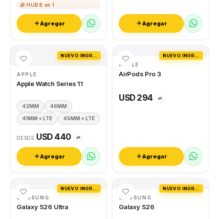
🎁 HUB 8 en 1
Agregar
Agregar
NUEVO INGRESO
NUEVO INGRESO
APPLE
AirPods Pro 3
APPLE
Apple Watch Series 11
USD 294
⇄
42MM
46MM
41MM + LTE
45MM + LTE
USD 440
⇄
DESDE
Agregar
Agregar
NUEVO INGRESO
NUEVO INGRESO
SAMSUNG
SAMSUNG
Galaxy S26 Ultra
Galaxy S26