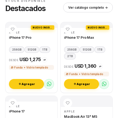
STOCK DISPONIBLE
Destacados
Ver catálogo completo →
NUEVO INGRESO
NUEVO INGRESO
APPLE
APPLE
iPhone 17 Pro
iPhone 17 Pro Max
256GB
512GB
1TB
256GB
512GB
1TB
2TB
USD 1,275
⇄
DESDE
USD 1,360
⇄
DESDE
🎁 Funda + Vidrio templado
🎁 Funda + Vidrio templado
Agregar
Agregar
APPLE
iPhone 17
APPLE
MacBook Air 13" M5