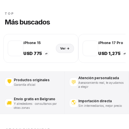
TOP
Más buscados
iPhone 15
iPhone 17 Pro
Ver →
USD 775
USD 1,275
⇄
⇄
Atención personalizada
Productos originales
🛡️
💬
Asesoramiento real, te ayudamos
Garantía oficial
a elegir
Envío gratis en Belgrano
Importación directa
🌎
🚚
Y alrededores · consultanos por
Sin intermediarios, mejor precio
otras zonas