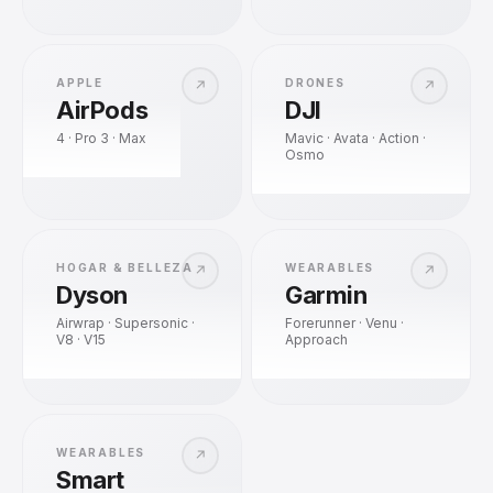
APPLE
DRONES
↗
↗
AirPods
DJI
4 · Pro 3 · Max
Mavic · Avata · Action ·
Osmo
HOGAR & BELLEZA
WEARABLES
↗
↗
Dyson
Garmin
Airwrap · Supersonic ·
Forerunner · Venu ·
V8 · V15
Approach
WEARABLES
↗
Smart