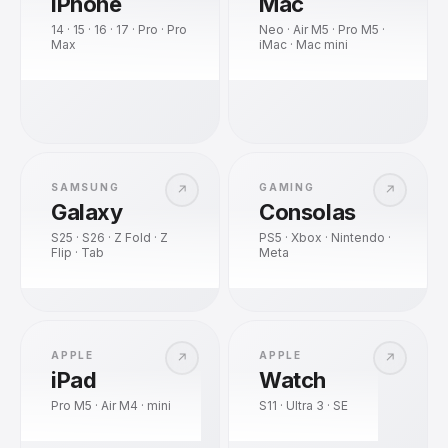
iPhone
Mac
14 · 15 · 16 · 17 · Pro · Pro
Neo · Air M5 · Pro M5 ·
Max
iMac · Mac mini
SAMSUNG
GAMING
↗
↗
Galaxy
Consolas
S25 · S26 · Z Fold · Z
PS5 · Xbox · Nintendo ·
Flip · Tab
Meta
APPLE
APPLE
↗
↗
iPad
Watch
Pro M5 · Air M4 · mini
S11 · Ultra 3 · SE