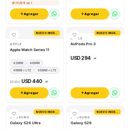
🎁 HUB 8 en 1
Agregar
Agregar
NUEVO INGRESO
NUEVO INGRESO
APPLE
AirPods Pro 3
APPLE
Apple Watch Series 11
USD 294
⇄
42MM
46MM
41MM + LTE
45MM + LTE
USD 440
⇄
DESDE
Agregar
Agregar
NUEVO INGRESO
NUEVO INGRESO
SAMSUNG
SAMSUNG
Galaxy S26 Ultra
Galaxy S26