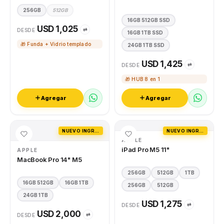
256GB
512GB
16GB 512GB SSD
USD 1,025
⇄
DESDE
16GB 1TB SSD
🎁 Funda + Vidrio templado
24GB 1TB SSD
USD 1,425
⇄
DESDE
🎁 HUB 8 en 1
Agregar
Agregar
NUEVO INGRESO
NUEVO INGRESO
APPLE
iPad Pro M5 11"
APPLE
MacBook Pro 14" M5
256GB
512GB
1TB
16GB 512GB
16GB 1TB
256GB
512GB
24GB 1TB
USD 1,275
⇄
DESDE
USD 2,000
⇄
DESDE