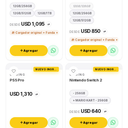
12GB/256GB
12GB/128GB
12GB/512GB
12GB/1TB
12GB/256GB
12GB/512GB
USD 1,095
⇄
DESDE
USD 850
⇄
DESDE
🎁 Cargador original + Funda + Vidrio templado
🎁 Cargador original + Funda + Vidri
Agregar
Agregar
NUEVO INGRESO
NUEVO INGRESO
GAMING
GAMING
PS5 Pro
Nintendo Switch 2
USD 1,310
- 256GB
⇄
+ MARIO KART - 256GB
USD 640
⇄
DESDE
Agregar
Agregar