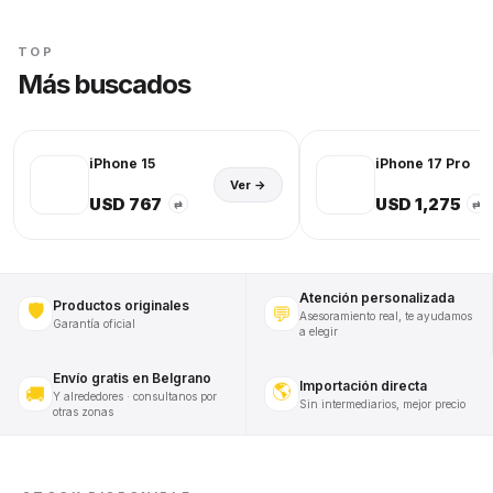
TOP
Más buscados
iPhone 15
iPhone 17 Pro
Ver →
USD 767
USD 1,275
⇄
⇄
Atención personalizada
Productos originales
🛡️
💬
Asesoramiento real, te ayudamos
Garantía oficial
a elegir
Envío gratis en Belgrano
Importación directa
🌎
🚚
Y alrededores · consultanos por
Sin intermediarios, mejor precio
otras zonas