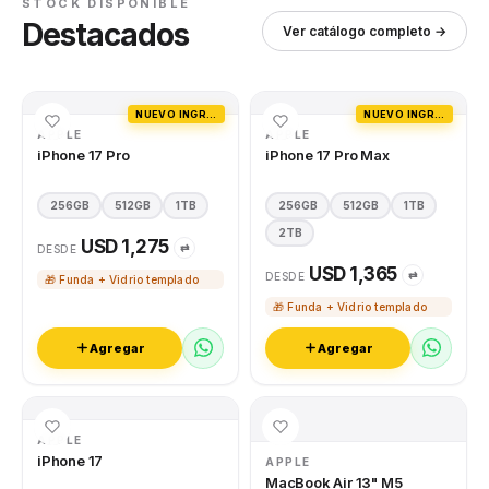
STOCK DISPONIBLE
Destacados
Ver catálogo completo →
NUEVO INGRESO
NUEVO INGRESO
APPLE
APPLE
iPhone 17 Pro
iPhone 17 Pro Max
256GB
512GB
1TB
256GB
512GB
1TB
2TB
USD 1,275
⇄
DESDE
USD 1,365
⇄
DESDE
🎁 Funda + Vidrio templado
🎁 Funda + Vidrio templado
Agregar
Agregar
APPLE
iPhone 17
APPLE
MacBook Air 13" M5