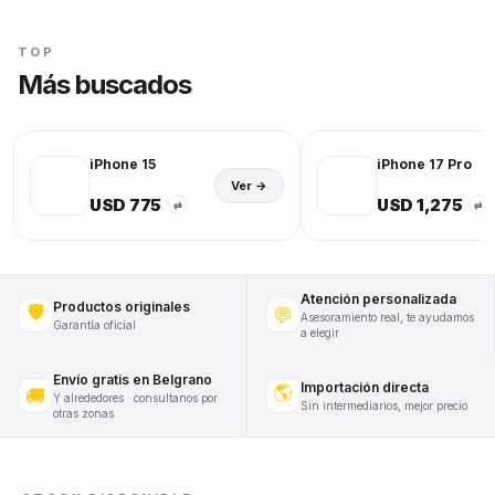
TOP
Más buscados
iPhone 15
iPhone 17 Pro
Ver →
USD 775
USD 1,275
⇄
⇄
Atención personalizada
Productos originales
🛡️
💬
Asesoramiento real, te ayudamos
Garantía oficial
a elegir
Envío gratis en Belgrano
Importación directa
🌎
🚚
Y alrededores · consultanos por
Sin intermediarios, mejor precio
otras zonas