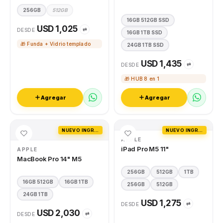
256GB
512GB
16GB 512GB SSD
USD 1,025
⇄
DESDE
16GB 1TB SSD
🎁 Funda + Vidrio templado
24GB 1TB SSD
USD 1,435
⇄
DESDE
🎁 HUB 8 en 1
Agregar
Agregar
NUEVO INGRESO
NUEVO INGRESO
APPLE
iPad Pro M5 11"
APPLE
MacBook Pro 14" M5
256GB
512GB
1TB
16GB 512GB
16GB 1TB
256GB
512GB
24GB 1TB
USD 1,275
⇄
DESDE
USD 2,030
⇄
DESDE