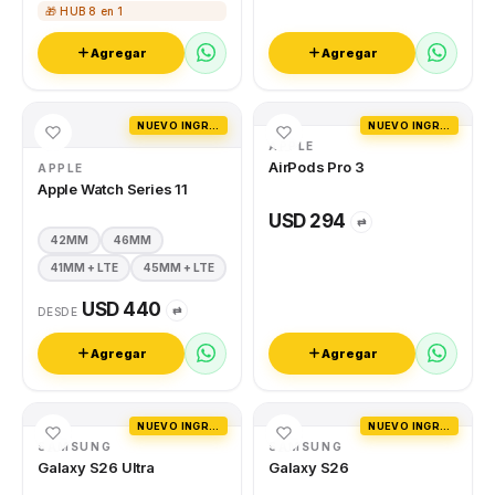
🎁 HUB 8 en 1
Agregar
Agregar
NUEVO INGRESO
NUEVO INGRESO
APPLE
AirPods Pro 3
APPLE
Apple Watch Series 11
USD 294
⇄
42MM
46MM
41MM + LTE
45MM + LTE
USD 440
⇄
DESDE
Agregar
Agregar
NUEVO INGRESO
NUEVO INGRESO
SAMSUNG
SAMSUNG
Galaxy S26 Ultra
Galaxy S26