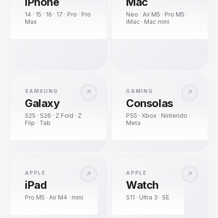
iPhone
Mac
14 · 15 · 16 · 17 · Pro · Pro
Neo · Air M5 · Pro M5 ·
Max
iMac · Mac mini
SAMSUNG
GAMING
↗
↗
Galaxy
Consolas
S25 · S26 · Z Fold · Z
PS5 · Xbox · Nintendo ·
Flip · Tab
Meta
APPLE
APPLE
↗
↗
iPad
Watch
Pro M5 · Air M4 · mini
S11 · Ultra 3 · SE