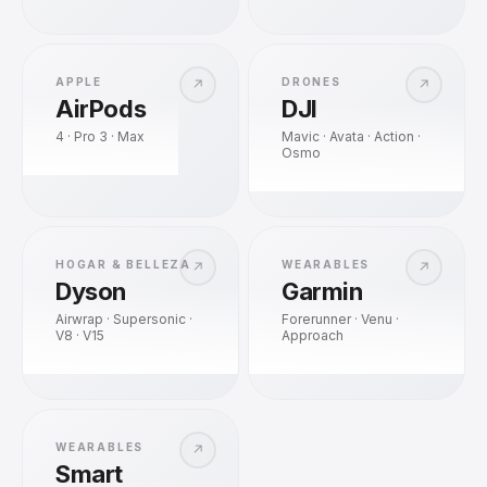
APPLE
DRONES
↗
↗
AirPods
DJI
4 · Pro 3 · Max
Mavic · Avata · Action ·
Osmo
HOGAR & BELLEZA
WEARABLES
↗
↗
Dyson
Garmin
Airwrap · Supersonic ·
Forerunner · Venu ·
V8 · V15
Approach
WEARABLES
↗
Smart