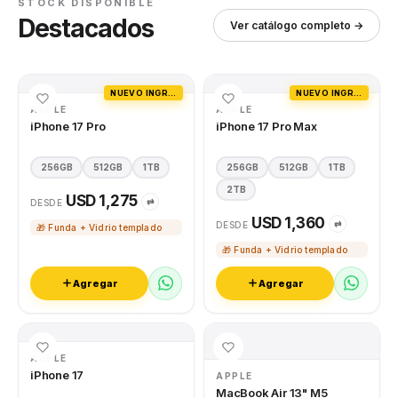
STOCK DISPONIBLE
Destacados
Ver catálogo completo →
NUEVO INGRESO
NUEVO INGRESO
APPLE
APPLE
iPhone 17 Pro
iPhone 17 Pro Max
256GB
512GB
1TB
256GB
512GB
1TB
2TB
USD 1,275
⇄
DESDE
USD 1,360
⇄
DESDE
🎁 Funda + Vidrio templado
🎁 Funda + Vidrio templado
Agregar
Agregar
APPLE
iPhone 17
APPLE
MacBook Air 13" M5