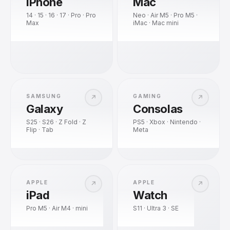
iPhone
Mac
14 · 15 · 16 · 17 · Pro · Pro
Neo · Air M5 · Pro M5 ·
Max
iMac · Mac mini
SAMSUNG
GAMING
↗
↗
Galaxy
Consolas
S25 · S26 · Z Fold · Z
PS5 · Xbox · Nintendo ·
Flip · Tab
Meta
APPLE
APPLE
↗
↗
iPad
Watch
Pro M5 · Air M4 · mini
S11 · Ultra 3 · SE