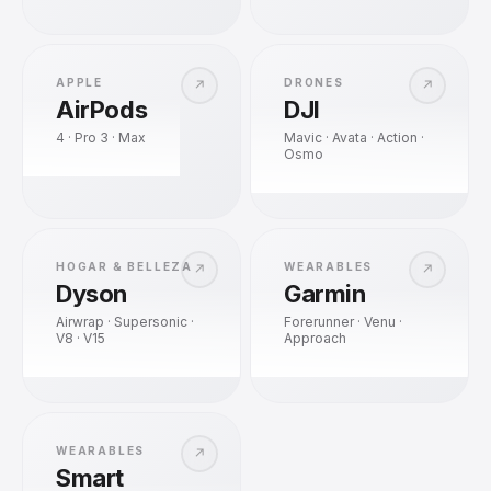
APPLE
DRONES
↗
↗
AirPods
DJI
4 · Pro 3 · Max
Mavic · Avata · Action ·
Osmo
HOGAR & BELLEZA
WEARABLES
↗
↗
Dyson
Garmin
Airwrap · Supersonic ·
Forerunner · Venu ·
V8 · V15
Approach
WEARABLES
↗
Smart