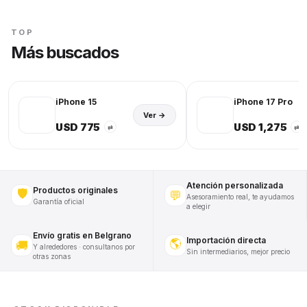
TOP
Más buscados
iPhone 15
iPhone 17 Pro
Ver →
USD 775
USD 1,275
⇄
⇄
Atención personalizada
Productos originales
🛡️
💬
Asesoramiento real, te ayudamos
Garantía oficial
a elegir
Envío gratis en Belgrano
Importación directa
🌎
🚚
Y alrededores · consultanos por
Sin intermediarios, mejor precio
otras zonas