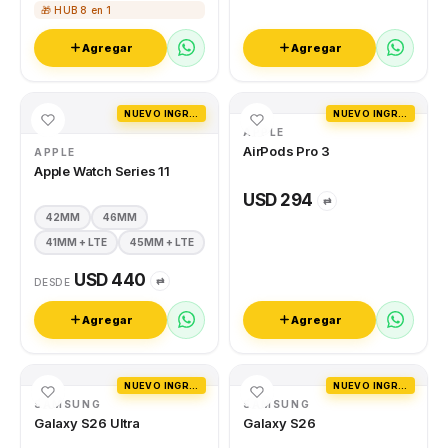
🎁 HUB 8 en 1
Agregar
Agregar
NUEVO INGRESO
NUEVO INGRESO
APPLE
AirPods Pro 3
APPLE
Apple Watch Series 11
USD 294
⇄
42MM
46MM
41MM + LTE
45MM + LTE
USD 440
⇄
DESDE
Agregar
Agregar
NUEVO INGRESO
NUEVO INGRESO
SAMSUNG
SAMSUNG
Galaxy S26 Ultra
Galaxy S26