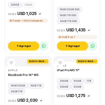
256GB
512GB
16GB 512GB SSD
USD 1,025
⇄
DESDE
16GB 1TB SSD
🎁 Funda + Vidrio templado
24GB 1TB SSD
USD 1,435
⇄
DESDE
🎁 HUB 8 en 1
Agregar
Agregar
NUEVO INGRESO
NUEVO INGRESO
APPLE
iPad Pro M5 11"
APPLE
MacBook Pro 14" M5
256GB
512GB
1TB
16GB 512GB
16GB 1TB
256GB
512GB
24GB 1TB
USD 1,275
⇄
DESDE
USD 2,030
⇄
DESDE