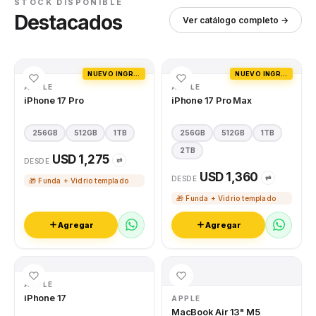
STOCK DISPONIBLE
Destacados
Ver catálogo completo →
NUEVO INGRESO
NUEVO INGRESO
APPLE
APPLE
iPhone 17 Pro
iPhone 17 Pro Max
256GB
512GB
1TB
256GB
512GB
1TB
2TB
USD 1,275
⇄
DESDE
USD 1,360
⇄
DESDE
🎁 Funda + Vidrio templado
🎁 Funda + Vidrio templado
Agregar
Agregar
APPLE
iPhone 17
APPLE
MacBook Air 13" M5