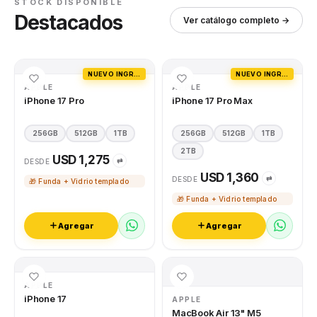
STOCK DISPONIBLE
Destacados
Ver catálogo completo →
NUEVO INGRESO
NUEVO INGRESO
APPLE
APPLE
iPhone 17 Pro
iPhone 17 Pro Max
256GB
512GB
1TB
256GB
512GB
1TB
2TB
USD 1,275
⇄
DESDE
USD 1,360
⇄
DESDE
🎁 Funda + Vidrio templado
🎁 Funda + Vidrio templado
Agregar
Agregar
APPLE
iPhone 17
APPLE
MacBook Air 13" M5