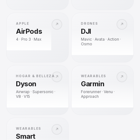
APPLE
DRONES
↗
↗
AirPods
DJI
4 · Pro 3 · Max
Mavic · Avata · Action ·
Osmo
HOGAR & BELLEZA
WEARABLES
↗
↗
Dyson
Garmin
Airwrap · Supersonic ·
Forerunner · Venu ·
V8 · V15
Approach
WEARABLES
↗
Smart