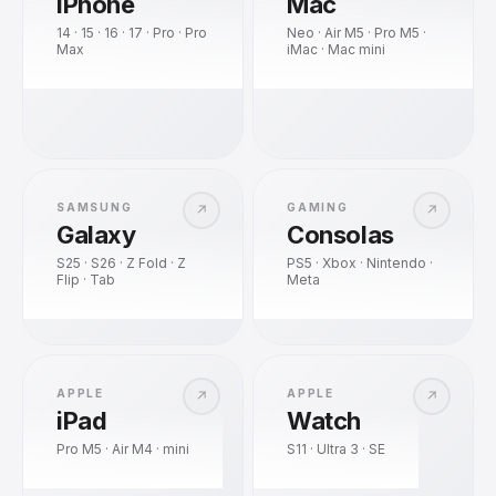
iPhone
Mac
14 · 15 · 16 · 17 · Pro · Pro
Neo · Air M5 · Pro M5 ·
Max
iMac · Mac mini
SAMSUNG
GAMING
↗
↗
Galaxy
Consolas
S25 · S26 · Z Fold · Z
PS5 · Xbox · Nintendo ·
Flip · Tab
Meta
APPLE
APPLE
↗
↗
iPad
Watch
Pro M5 · Air M4 · mini
S11 · Ultra 3 · SE