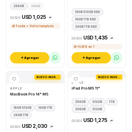
256GB
512GB
16GB 512GB SSD
USD 1,025
⇄
DESDE
16GB 1TB SSD
🎁 Funda + Vidrio templado
24GB 1TB SSD
USD 1,435
⇄
DESDE
🎁 HUB 8 en 1
Agregar
Agregar
NUEVO INGRESO
NUEVO INGRESO
APPLE
iPad Pro M5 11"
APPLE
MacBook Pro 14" M5
256GB
512GB
1TB
16GB 512GB
16GB 1TB
256GB
512GB
24GB 1TB
USD 1,275
⇄
DESDE
USD 2,030
⇄
DESDE