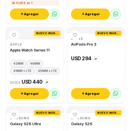
🎁 HUB 8 en 1
Agregar
Agregar
NUEVO INGRESO
NUEVO INGRESO
APPLE
AirPods Pro 3
APPLE
Apple Watch Series 11
USD 294
⇄
42MM
46MM
41MM + LTE
45MM + LTE
USD 440
⇄
DESDE
Agregar
Agregar
NUEVO INGRESO
NUEVO INGRESO
SAMSUNG
SAMSUNG
Galaxy S26 Ultra
Galaxy S26