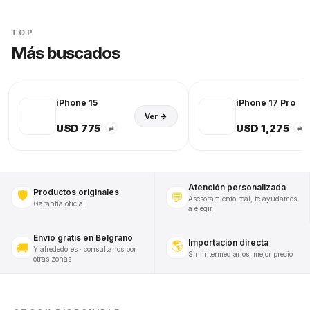
TOP
Más buscados
iPhone 15
iPhone 17 Pro
Ver →
USD 775
USD 1,275
⇄
⇄
Atención personalizada
Productos originales
🛡️
💬
Asesoramiento real, te ayudamos
Garantía oficial
a elegir
Envío gratis en Belgrano
Importación directa
🌎
🚚
Y alrededores · consultanos por
Sin intermediarios, mejor precio
otras zonas