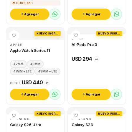
🎁 HUB 8 en 1
Agregar
Agregar
NUEVO INGRESO
NUEVO INGRESO
APPLE
AirPods Pro 3
APPLE
Apple Watch Series 11
USD 294
⇄
42MM
46MM
41MM + LTE
45MM + LTE
USD 440
⇄
DESDE
Agregar
Agregar
NUEVO INGRESO
NUEVO INGRESO
SAMSUNG
SAMSUNG
Galaxy S26 Ultra
Galaxy S26