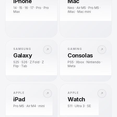
iPhone
Mac
14 · 15 · 16 · 17 · Pro · Pro
Neo · Air M5 · Pro M5 ·
Max
iMac · Mac mini
SAMSUNG
GAMING
↗
↗
Galaxy
Consolas
S25 · S26 · Z Fold · Z
PS5 · Xbox · Nintendo ·
Flip · Tab
Meta
APPLE
APPLE
↗
↗
iPad
Watch
Pro M5 · Air M4 · mini
S11 · Ultra 3 · SE