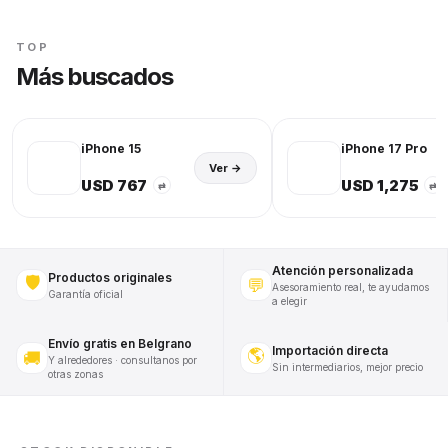
TOP
Más buscados
iPhone 15
iPhone 17 Pro
Ver →
USD 767
USD 1,275
⇄
⇄
Atención personalizada
Productos originales
🛡️
💬
Asesoramiento real, te ayudamos
Garantía oficial
a elegir
Envío gratis en Belgrano
Importación directa
🌎
🚚
Y alrededores · consultanos por
Sin intermediarios, mejor precio
otras zonas