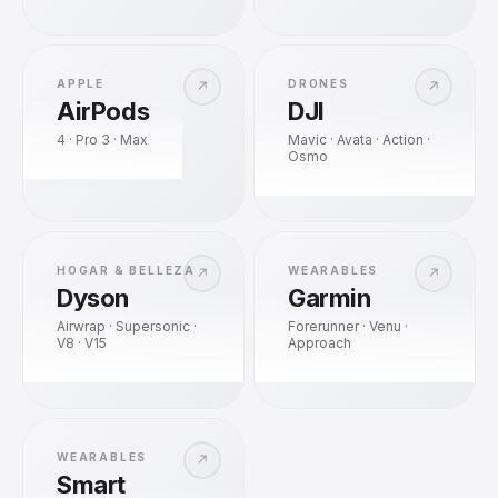
APPLE
DRONES
↗
↗
AirPods
DJI
4 · Pro 3 · Max
Mavic · Avata · Action ·
Osmo
HOGAR & BELLEZA
WEARABLES
↗
↗
Dyson
Garmin
Airwrap · Supersonic ·
Forerunner · Venu ·
V8 · V15
Approach
WEARABLES
↗
Smart