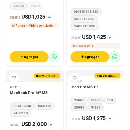
256GB
512GB
16GB 512GB SSD
USD 1,025
⇄
DESDE
16GB 1TB SSD
🎁 Funda + Vidrio templado
24GB 1TB SSD
USD 1,425
⇄
DESDE
🎁 HUB 8 en 1
Agregar
Agregar
NUEVO INGRESO
NUEVO INGRESO
APPLE
iPad Pro M5 11"
APPLE
MacBook Pro 14" M5
256GB
512GB
1TB
16GB 512GB
16GB 1TB
256GB
512GB
24GB 1TB
USD 1,275
⇄
DESDE
USD 2,000
⇄
DESDE