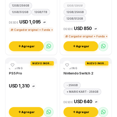
12GB/256GB
12GB/128GB
12GB/512GB
12GB/1TB
12GB/256GB
12GB/512GB
USD 1,095
⇄
DESDE
USD 850
⇄
DESDE
🎁 Cargador original + Funda + Vidrio templado
🎁 Cargador original + Funda + Vidri
Agregar
Agregar
NUEVO INGRESO
NUEVO INGRESO
GAMING
GAMING
PS5 Pro
Nintendo Switch 2
USD 1,310
- 256GB
⇄
+ MARIO KART - 256GB
USD 640
⇄
DESDE
Agregar
Agregar