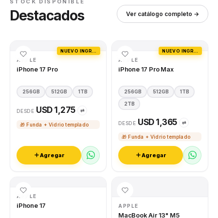
STOCK DISPONIBLE
Destacados
Ver catálogo completo →
NUEVO INGRESO
NUEVO INGRESO
APPLE
APPLE
iPhone 17 Pro
iPhone 17 Pro Max
256GB
512GB
1TB
256GB
512GB
1TB
2TB
USD 1,275
⇄
DESDE
USD 1,365
⇄
DESDE
🎁 Funda + Vidrio templado
🎁 Funda + Vidrio templado
Agregar
Agregar
APPLE
iPhone 17
APPLE
MacBook Air 13" M5