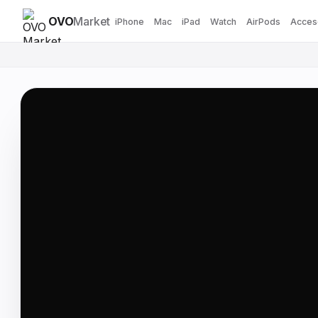
OVO
Market
iPhone
Mac
iPad
Watch
AirPods
Acces