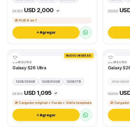
USD 2,000
USD
⇄
DESDE
DESDE
🎁 HUB 8 en 1
Agregar
NUEVO INGRESO
SAMSUNG
SAMSUNG
Galaxy S26 Ultra
Galaxy S2
12GB/256GB
12GB/512GB
12GB/1TB
12GB/128GB
USD 1,095
USD
⇄
DESDE
DESDE
🎁 Cargador original + Funda + Vidrio templado
🎁 Cargador
Agregar