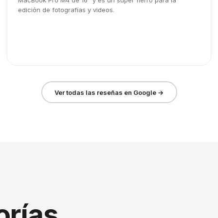
MacBook Pro M4 de 16" y es un súper fierro para la
edición de fotografías y videos.
Ver todas las reseñas en Google →
orías