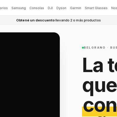
orios
Samsung
Consolas
DJI
Dyson
Garmin
Smart Glasses
Nos
Obtené un descuento
llevando 2 o más productos
BELGRANO · BU
La 
que
con