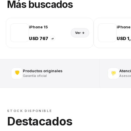
Más buscados
iPhone 15
iPhone 
Ver →
USD 767
USD 1
⇄
Productos originales
Atenc
🛡️
💬
Garantía oficial
Asesora
STOCK DISPONIBLE
Destacados