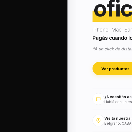
ofic
iPhone, Mac, Sa
Pagás cuando lo 
"A un click de dista
Ver productos
¿Necesitás as
Hablá con un es
Visitá nuestra 
Belgrano, CABA 