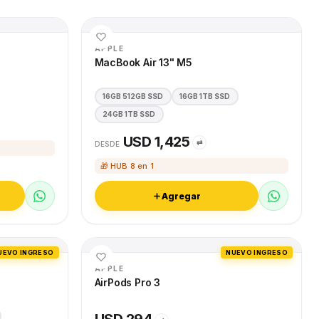
APPLE
MacBook Air 13" M5
16GB 512GB SSD
16GB 1TB SSD
24GB 1TB SSD
USD 1,425
⇄
DESDE
🎁 HUB 8 en 1
Agregar
UEVO INGRESO
NUEVO INGRESO
APPLE
AirPods Pro 3