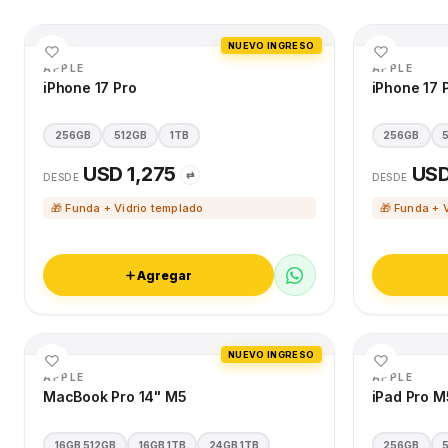
NUEVO INGRESO
APPLE
APPLE
iPhone 17 Pro
iPhone 17 
256GB
512GB
1TB
256GB
USD 1,275
USD
⇄
DESDE
DESDE
🎁 Funda + Vidrio templado
🎁 Funda + 
Agregar
NUEVO INGRESO
APPLE
APPLE
MacBook Pro 14" M5
iPad Pro M
16GB 512GB
16GB 1TB
24GB 1TB
256GB