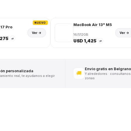
NUEVO
MacBook Air 13" M5
17 Pro
Ver →
Ver →
16/512GB
,275
⇄
USD 1,425
⇄
Envío gratis en Belgrano
ión personalizada
🚚
Y alrededores · consultanos
miento real, te ayudamos a elegir
zonas