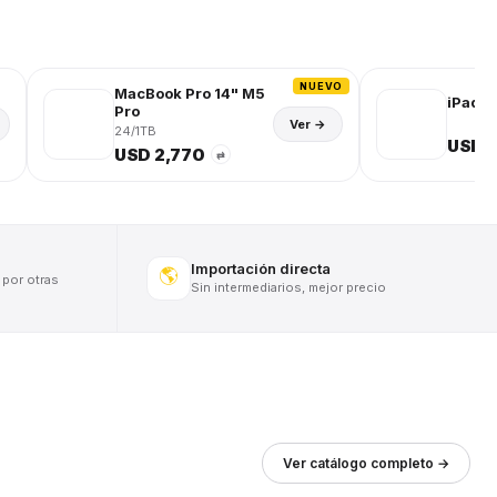
NUEVO
MacBook Pro 14" M5
iPad (
Pro
Ver →
24/1TB
USD 
USD 2,770
⇄
Importación directa
🌎
 por otras
Sin intermediarios, mejor precio
Ver catálogo completo →