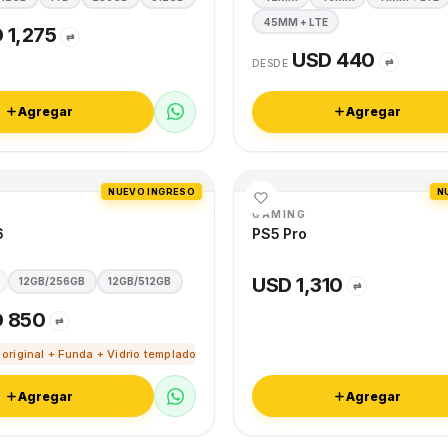
45MM + LTE
 1,275
⇄
USD 440
⇄
DESDE
Agregar
Agregar
NUEVO INGRESO
N
GAMING
6
PS5 Pro
USD 1,310
12GB/256GB
12GB/512GB
⇄
 850
⇄
 original + Funda + Vidrio templado
Agregar
Agregar