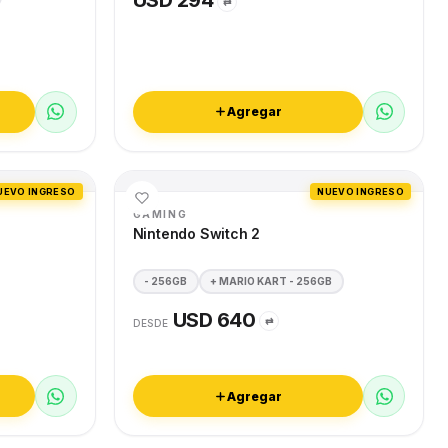
USD 294
⇄
Agregar
UEVO INGRESO
NUEVO INGRESO
GAMING
Nintendo Switch 2
- 256GB
+ MARIO KART - 256GB
USD 640
⇄
DESDE
Agregar