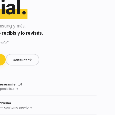
ial.
msung y más.
recibís y lo revisás.
ncia"
Consultar
esoramiento?
pecialista →
oficina
— con turno previo →