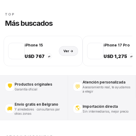
TOP
Más buscados
iPhone 15
iPhone 17 Pro
Ver →
USD 767
USD 1,275
⇄
⇄
Atención personalizada
Productos originales
🛡️
💬
Asesoramiento real, te ayudamos
Garantía oficial
a elegir
Envío gratis en Belgrano
Importación directa
🌎
🚚
Y alrededores · consultanos por
Sin intermediarios, mejor precio
otras zonas