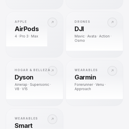
APPLE
DRONES
↗
↗
AirPods
DJI
4 · Pro 3 · Max
Mavic · Avata · Action ·
Osmo
HOGAR & BELLEZA
WEARABLES
↗
↗
Dyson
Garmin
Airwrap · Supersonic ·
Forerunner · Venu ·
V8 · V15
Approach
WEARABLES
↗
Smart