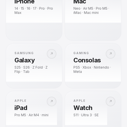
iPhone
Mac
14 · 15 · 16 · 17 · Pro · Pro
Neo · Air M5 · Pro M5 ·
Max
iMac · Mac mini
SAMSUNG
GAMING
↗
↗
Galaxy
Consolas
S25 · S26 · Z Fold · Z
PS5 · Xbox · Nintendo ·
Flip · Tab
Meta
APPLE
APPLE
↗
↗
iPad
Watch
Pro M5 · Air M4 · mini
S11 · Ultra 3 · SE