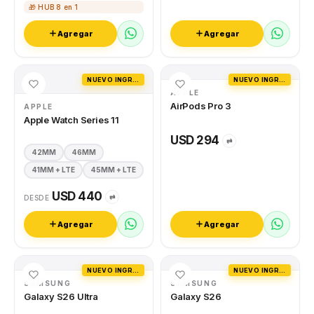
🎁 HUB 8 en 1
Agregar
Agregar
NUEVO INGRESO
NUEVO INGRESO
APPLE
AirPods Pro 3
APPLE
Apple Watch Series 11
USD 294
⇄
42MM
46MM
41MM + LTE
45MM + LTE
USD 440
⇄
DESDE
Agregar
Agregar
NUEVO INGRESO
NUEVO INGRESO
SAMSUNG
SAMSUNG
Galaxy S26 Ultra
Galaxy S26