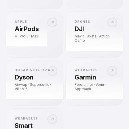
APPLE
DRONES
↗
↗
AirPods
DJI
4 · Pro 3 · Max
Mavic · Avata · Action ·
Osmo
HOGAR & BELLEZA
WEARABLES
↗
↗
Dyson
Garmin
Airwrap · Supersonic ·
Forerunner · Venu ·
V8 · V15
Approach
WEARABLES
↗
Smart