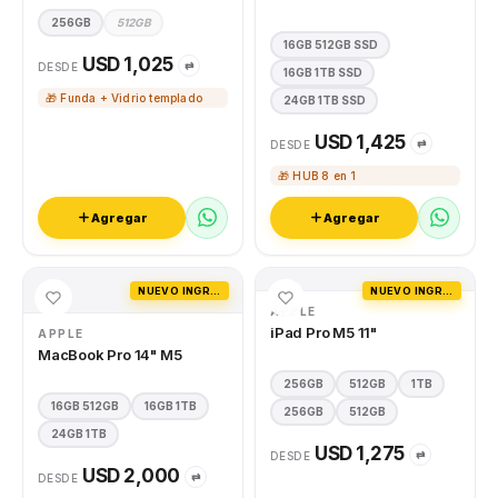
256GB
512GB
16GB 512GB SSD
USD 1,025
⇄
DESDE
16GB 1TB SSD
🎁 Funda + Vidrio templado
24GB 1TB SSD
USD 1,425
⇄
DESDE
🎁 HUB 8 en 1
Agregar
Agregar
NUEVO INGRESO
NUEVO INGRESO
APPLE
iPad Pro M5 11"
APPLE
MacBook Pro 14" M5
256GB
512GB
1TB
16GB 512GB
16GB 1TB
256GB
512GB
24GB 1TB
USD 1,275
⇄
DESDE
USD 2,000
⇄
DESDE