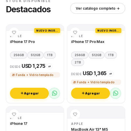
STOCK DISPONIBLE
Destacados
Ver catálogo completo →
NUEVO INGRESO
NUEVO INGRESO
APPLE
APPLE
iPhone 17 Pro
iPhone 17 Pro Max
256GB
512GB
1TB
256GB
512GB
1TB
2TB
USD 1,275
⇄
DESDE
USD 1,365
⇄
DESDE
🎁 Funda + Vidrio templado
🎁 Funda + Vidrio templado
Agregar
Agregar
APPLE
iPhone 17
APPLE
MacBook Air 13" M5