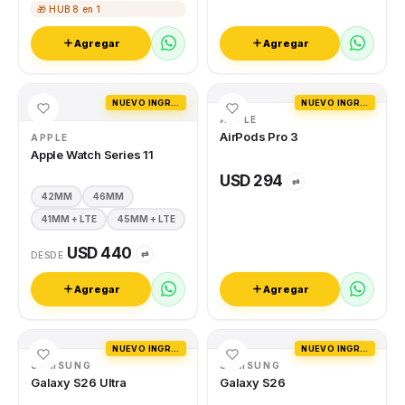
🎁 HUB 8 en 1
Agregar
Agregar
NUEVO INGRESO
NUEVO INGRESO
APPLE
AirPods Pro 3
APPLE
Apple Watch Series 11
USD 294
⇄
42MM
46MM
41MM + LTE
45MM + LTE
USD 440
⇄
DESDE
Agregar
Agregar
NUEVO INGRESO
NUEVO INGRESO
SAMSUNG
SAMSUNG
Galaxy S26 Ultra
Galaxy S26