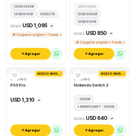
12GB/256GB
12GB/128GB
12GB/512GB
12GB/1TB
12GB/256GB
12GB/512GB
USD 1,095
⇄
DESDE
USD 850
⇄
DESDE
🎁 Cargador original + Funda + Vidrio templado
🎁 Cargador original + Funda + Vidri
Agregar
Agregar
NUEVO INGRESO
NUEVO INGRESO
GAMING
GAMING
PS5 Pro
Nintendo Switch 2
USD 1,310
- 256GB
⇄
+ MARIO KART - 256GB
USD 640
⇄
DESDE
Agregar
Agregar