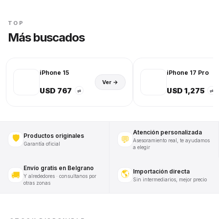
TOP
Más buscados
iPhone 15
iPhone 17 Pro
Ver →
USD 767
USD 1,275
⇄
⇄
Atención personalizada
Productos originales
🛡️
💬
Asesoramiento real, te ayudamos
Garantía oficial
a elegir
Envío gratis en Belgrano
Importación directa
🌎
🚚
Y alrededores · consultanos por
Sin intermediarios, mejor precio
otras zonas