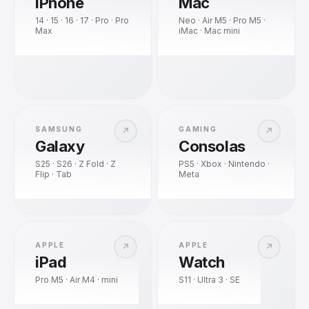
iPhone
Mac
14 · 15 · 16 · 17 · Pro · Pro
Neo · Air M5 · Pro M5 ·
Max
iMac · Mac mini
SAMSUNG
GAMING
↗
↗
Galaxy
Consolas
S25 · S26 · Z Fold · Z
PS5 · Xbox · Nintendo ·
Flip · Tab
Meta
APPLE
APPLE
↗
↗
iPad
Watch
Pro M5 · Air M4 · mini
S11 · Ultra 3 · SE