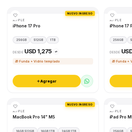
NUEVO INGRESO
APPLE
APPLE
iPhone 17 Pro
iPhone 17 
256GB
512GB
1TB
256GB
USD 1,275
USD
⇄
DESDE
DESDE
🎁 Funda + Vidrio templado
🎁 Funda + 
Agregar
NUEVO INGRESO
APPLE
APPLE
MacBook Pro 14" M5
iPad Pro M
16GB 512GB
16GB 1TB
24GB 1TB
256GB