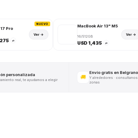
NUEVO
MacBook Air 13" M5
17 Pro
Ver →
Ver →
16/512GB
,275
⇄
USD 1,435
⇄
Envío gratis en Belgrano
ión personalizada
🚚
Y alrededores · consultanos
miento real, te ayudamos a elegir
zonas