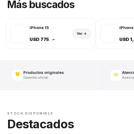
Más buscados
iPhone 15
iPhone 
Ver →
USD 775
USD 1
⇄
Productos originales
Atenc
🛡️
💬
Garantía oficial
Asesora
STOCK DISPONIBLE
Destacados