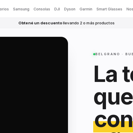
orios
Samsung
Consolas
DJI
Dyson
Garmin
Smart Glasses
Nos
Obtené un descuento
llevando 2 o más productos
BELGRANO · BU
La 
que
con