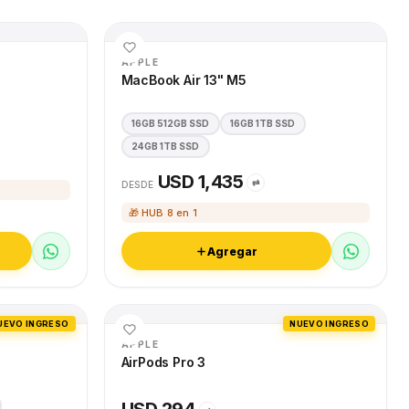
APPLE
MacBook Air 13" M5
16GB 512GB SSD
16GB 1TB SSD
24GB 1TB SSD
USD 1,435
⇄
DESDE
🎁 HUB 8 en 1
Agregar
UEVO INGRESO
NUEVO INGRESO
APPLE
AirPods Pro 3