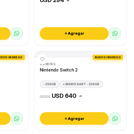
USD 294
⇄
Agregar
UEVO INGRESO
NUEVO INGRESO
GAMING
Nintendo Switch 2
- 256GB
+ MARIO KART - 256GB
USD 640
⇄
DESDE
Agregar