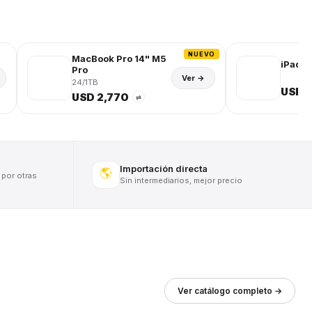
NUEVO
MacBook Pro 14" M5
iPad (
Pro
Ver →
24/1TB
USD 
USD 2,770
⇄
Importación directa
🌎
 por otras
Sin intermediarios, mejor precio
Ver catálogo completo →