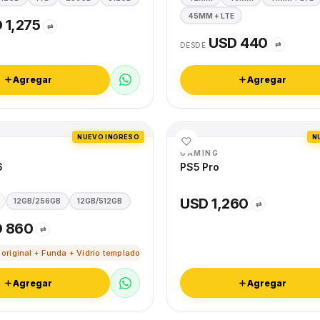
45MM + LTE
 1,275
⇄
USD 440
⇄
DESDE
Agregar
Agregar
NUEVO INGRESO
N
GAMING
6
PS5 Pro
USD 1,260
12GB/256GB
12GB/512GB
⇄
 860
⇄
 original + Funda + Vidrio templado
Agregar
Agregar