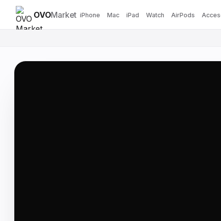
OVO
Market
iPhone
Mac
iPad
Watch
AirPods
Acces