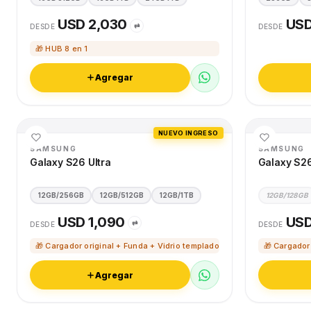
USD 2,030
USD
⇄
DESDE
DESDE
🎁 HUB 8 en 1
Agregar
NUEVO INGRESO
SAMSUNG
SAMSUNG
Galaxy S26 Ultra
Galaxy S2
12GB/256GB
12GB/512GB
12GB/1TB
12GB/128GB
USD 1,090
USD
⇄
DESDE
DESDE
🎁 Cargador original + Funda + Vidrio templado
🎁 Cargador
Agregar