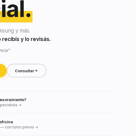
ial.
msung y más.
recibís y lo revisás.
ncia"
Consultar
esoramiento?
pecialista →
oficina
— con turno previo →