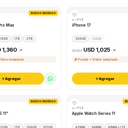
NUEVO INGRESO
APPLE
Pro Max
iPhone 17
512GB
1TB
2TB
256GB
512GB
 1,360
USD 1,025
⇄
⇄
DESDE
Vidrio templado
🎁 Funda + Vidrio templado
Agregar
Agregar
NUEVO INGRESO
N
APPLE
5 11"
Apple Watch Series 11
512GB
1TB
256GB
512GB
42MM
46MM
41MM + LTE