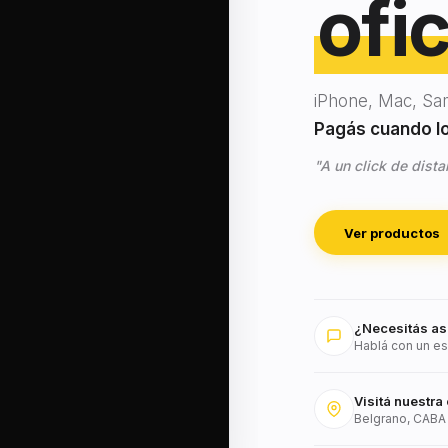
ofic
iPhone, Mac, Sa
Pagás cuando lo 
"A un click de dista
Ver productos
¿Necesitás as
Hablá con un es
Visitá nuestra 
Belgrano, CABA 