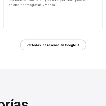
MacBook Pro M4 de 16" y es un súper fierro para la
edición de fotografías y videos.
Ver todas las reseñas en Google →
orías