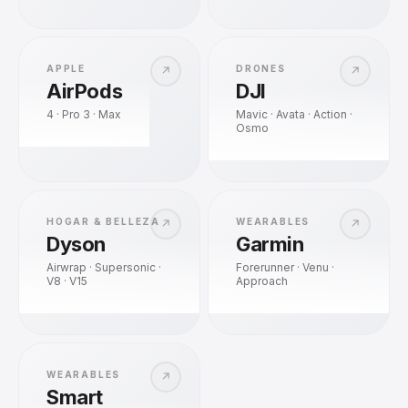
APPLE
DRONES
↗
↗
AirPods
DJI
4 · Pro 3 · Max
Mavic · Avata · Action ·
Osmo
HOGAR & BELLEZA
WEARABLES
↗
↗
Dyson
Garmin
Airwrap · Supersonic ·
Forerunner · Venu ·
V8 · V15
Approach
WEARABLES
↗
Smart