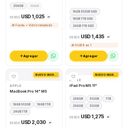
256GB
512GB
16GB 512GB SSD
USD 1,025
⇄
DESDE
16GB 1TB SSD
🎁 Funda + Vidrio templado
24GB 1TB SSD
USD 1,435
⇄
DESDE
🎁 HUB 8 en 1
Agregar
Agregar
NUEVO INGRESO
NUEVO INGRESO
APPLE
iPad Pro M5 11"
APPLE
MacBook Pro 14" M5
256GB
512GB
1TB
16GB 512GB
16GB 1TB
256GB
512GB
24GB 1TB
USD 1,275
⇄
DESDE
USD 2,030
⇄
DESDE