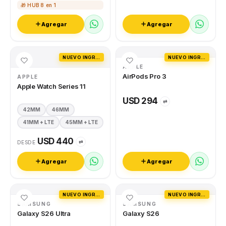
🎁 HUB 8 en 1
Agregar
Agregar
NUEVO INGRESO
NUEVO INGRESO
APPLE
AirPods Pro 3
APPLE
Apple Watch Series 11
USD 294
⇄
42MM
46MM
41MM + LTE
45MM + LTE
USD 440
⇄
DESDE
Agregar
Agregar
NUEVO INGRESO
NUEVO INGRESO
SAMSUNG
SAMSUNG
Galaxy S26 Ultra
Galaxy S26