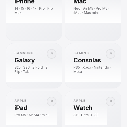
iPhone
Mac
14 · 15 · 16 · 17 · Pro · Pro
Neo · Air M5 · Pro M5 ·
Max
iMac · Mac mini
SAMSUNG
GAMING
↗
↗
Galaxy
Consolas
S25 · S26 · Z Fold · Z
PS5 · Xbox · Nintendo ·
Flip · Tab
Meta
APPLE
APPLE
↗
↗
iPad
Watch
Pro M5 · Air M4 · mini
S11 · Ultra 3 · SE