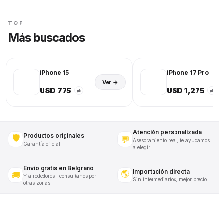
TOP
Más buscados
iPhone 15
iPhone 17 Pro
Ver →
USD 775
USD 1,275
⇄
⇄
Atención personalizada
Productos originales
🛡️
💬
Asesoramiento real, te ayudamos
Garantía oficial
a elegir
Envío gratis en Belgrano
Importación directa
🌎
🚚
Y alrededores · consultanos por
Sin intermediarios, mejor precio
otras zonas