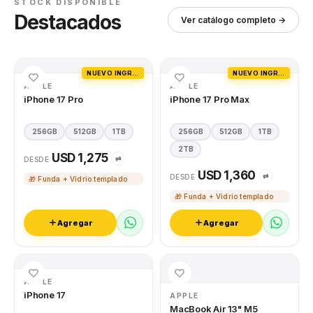
STOCK DISPONIBLE
Destacados
Ver catálogo completo →
NUEVO INGRESO
NUEVO INGRESO
APPLE
APPLE
iPhone 17 Pro
iPhone 17 Pro Max
256GB
512GB
1TB
256GB
512GB
1TB
2TB
USD 1,275
⇄
DESDE
USD 1,360
⇄
DESDE
🎁 Funda + Vidrio templado
🎁 Funda + Vidrio templado
Agregar
Agregar
APPLE
iPhone 17
APPLE
MacBook Air 13" M5