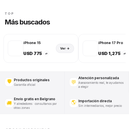
TOP
Más buscados
iPhone 15
iPhone 17 Pro
Ver →
USD 775
USD 1,275
⇄
⇄
Atención personalizada
Productos originales
🛡️
💬
Asesoramiento real, te ayudamos
Garantía oficial
a elegir
Envío gratis en Belgrano
Importación directa
🌎
🚚
Y alrededores · consultanos por
Sin intermediarios, mejor precio
otras zonas