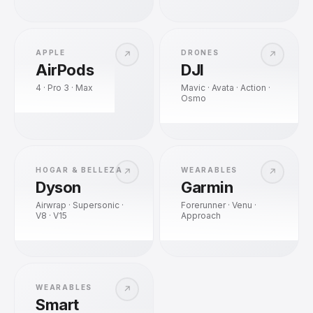
APPLE
DRONES
↗
↗
AirPods
DJI
4 · Pro 3 · Max
Mavic · Avata · Action ·
Osmo
HOGAR & BELLEZA
WEARABLES
↗
↗
Dyson
Garmin
Airwrap · Supersonic ·
Forerunner · Venu ·
V8 · V15
Approach
WEARABLES
↗
Smart