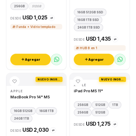
256GB
512GB
16GB 512GB SSD
USD 1,025
⇄
DESDE
16GB 1TB SSD
🎁 Funda + Vidrio templado
24GB 1TB SSD
USD 1,435
⇄
DESDE
🎁 HUB 8 en 1
Agregar
Agregar
NUEVO INGRESO
NUEVO INGRESO
APPLE
iPad Pro M5 11"
APPLE
MacBook Pro 14" M5
256GB
512GB
1TB
16GB 512GB
16GB 1TB
256GB
512GB
24GB 1TB
USD 1,275
⇄
DESDE
USD 2,030
⇄
DESDE