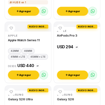
🎁 HUB 8 en 1
Agregar
Agregar
NUEVO INGRESO
NUEVO INGRESO
APPLE
AirPods Pro 3
APPLE
Apple Watch Series 11
USD 294
⇄
42MM
46MM
41MM + LTE
45MM + LTE
USD 440
⇄
DESDE
Agregar
Agregar
NUEVO INGRESO
NUEVO INGRESO
SAMSUNG
SAMSUNG
Galaxy S26 Ultra
Galaxy S26