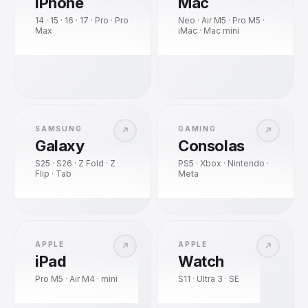
iPhone
Mac
14 · 15 · 16 · 17 · Pro · Pro
Neo · Air M5 · Pro M5 ·
Max
iMac · Mac mini
SAMSUNG
GAMING
↗
↗
Galaxy
Consolas
S25 · S26 · Z Fold · Z
PS5 · Xbox · Nintendo ·
Flip · Tab
Meta
APPLE
APPLE
↗
↗
iPad
Watch
Pro M5 · Air M4 · mini
S11 · Ultra 3 · SE