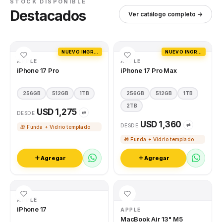
STOCK DISPONIBLE
Destacados
Ver catálogo completo →
NUEVO INGRESO
NUEVO INGRESO
APPLE
APPLE
iPhone 17 Pro
iPhone 17 Pro Max
256GB
512GB
1TB
256GB
512GB
1TB
2TB
USD 1,275
⇄
DESDE
USD 1,360
⇄
DESDE
🎁 Funda + Vidrio templado
🎁 Funda + Vidrio templado
Agregar
Agregar
APPLE
iPhone 17
APPLE
MacBook Air 13" M5