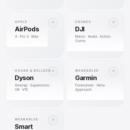
APPLE
DRONES
↗
↗
AirPods
DJI
4 · Pro 3 · Max
Mavic · Avata · Action ·
Osmo
HOGAR & BELLEZA
WEARABLES
↗
↗
Dyson
Garmin
Airwrap · Supersonic ·
Forerunner · Venu ·
V8 · V15
Approach
WEARABLES
↗
Smart