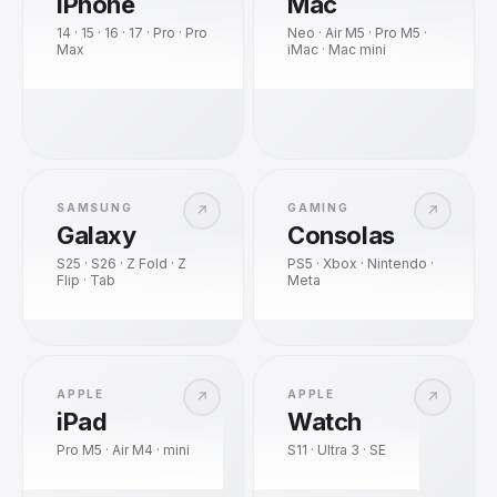
iPhone
Mac
14 · 15 · 16 · 17 · Pro · Pro
Neo · Air M5 · Pro M5 ·
Max
iMac · Mac mini
SAMSUNG
GAMING
↗
↗
Galaxy
Consolas
S25 · S26 · Z Fold · Z
PS5 · Xbox · Nintendo ·
Flip · Tab
Meta
APPLE
APPLE
↗
↗
iPad
Watch
Pro M5 · Air M4 · mini
S11 · Ultra 3 · SE