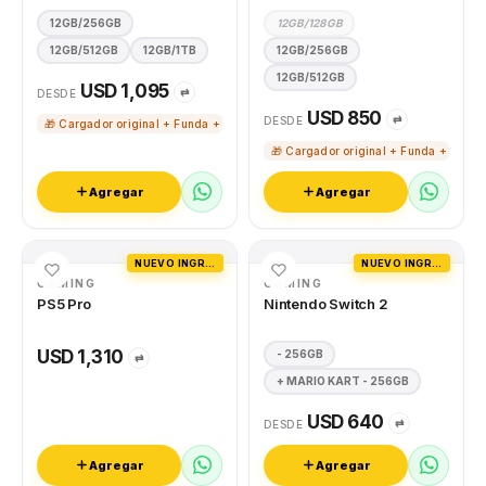
12GB/256GB
12GB/128GB
12GB/512GB
12GB/1TB
12GB/256GB
12GB/512GB
USD 1,095
⇄
DESDE
USD 850
⇄
DESDE
🎁 Cargador original + Funda + Vidrio templado
🎁 Cargador original + Funda + Vidri
Agregar
Agregar
NUEVO INGRESO
NUEVO INGRESO
GAMING
GAMING
PS5 Pro
Nintendo Switch 2
USD 1,310
- 256GB
⇄
+ MARIO KART - 256GB
USD 640
⇄
DESDE
Agregar
Agregar