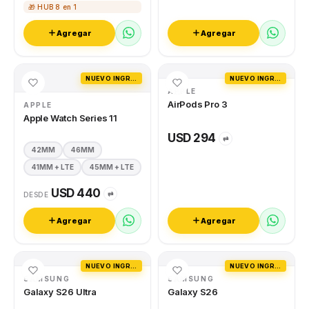
🎁 HUB 8 en 1
Agregar
Agregar
NUEVO INGRESO
NUEVO INGRESO
APPLE
AirPods Pro 3
APPLE
Apple Watch Series 11
USD 294
⇄
42MM
46MM
41MM + LTE
45MM + LTE
USD 440
⇄
DESDE
Agregar
Agregar
NUEVO INGRESO
NUEVO INGRESO
SAMSUNG
SAMSUNG
Galaxy S26 Ultra
Galaxy S26