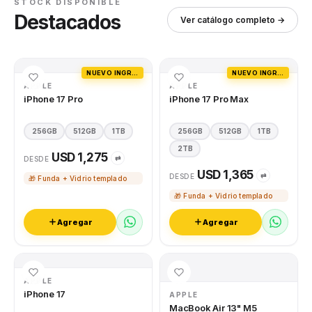
STOCK DISPONIBLE
Destacados
Ver catálogo completo →
NUEVO INGRESO
NUEVO INGRESO
APPLE
APPLE
iPhone 17 Pro
iPhone 17 Pro Max
256GB
512GB
1TB
256GB
512GB
1TB
2TB
USD 1,275
⇄
DESDE
USD 1,365
⇄
DESDE
🎁 Funda + Vidrio templado
🎁 Funda + Vidrio templado
Agregar
Agregar
APPLE
iPhone 17
APPLE
MacBook Air 13" M5