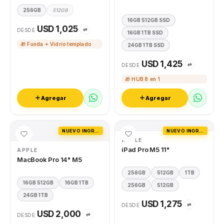
256GB
512GB
16GB 512GB SSD
USD 1,025
⇄
DESDE
16GB 1TB SSD
🎁 Funda + Vidrio templado
24GB 1TB SSD
USD 1,425
⇄
DESDE
🎁 HUB 8 en 1
Agregar
Agregar
NUEVO INGRESO
NUEVO INGRESO
APPLE
iPad Pro M5 11"
APPLE
MacBook Pro 14" M5
256GB
512GB
1TB
16GB 512GB
16GB 1TB
256GB
512GB
24GB 1TB
USD 1,275
⇄
DESDE
USD 2,000
⇄
DESDE