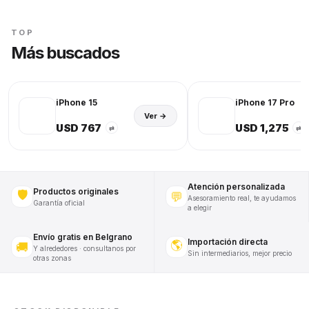
TOP
Más buscados
iPhone 15
iPhone 17 Pro
Ver →
USD 767
USD 1,275
⇄
⇄
Atención personalizada
Productos originales
🛡️
💬
Asesoramiento real, te ayudamos
Garantía oficial
a elegir
Envío gratis en Belgrano
Importación directa
🌎
🚚
Y alrededores · consultanos por
Sin intermediarios, mejor precio
otras zonas