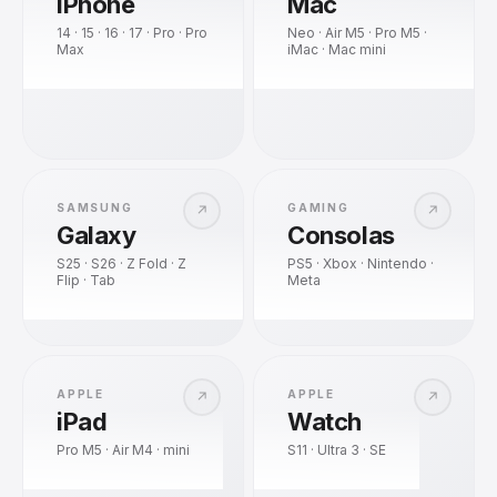
iPhone
Mac
14 · 15 · 16 · 17 · Pro · Pro
Neo · Air M5 · Pro M5 ·
Max
iMac · Mac mini
SAMSUNG
GAMING
↗
↗
Galaxy
Consolas
S25 · S26 · Z Fold · Z
PS5 · Xbox · Nintendo ·
Flip · Tab
Meta
APPLE
APPLE
↗
↗
iPad
Watch
Pro M5 · Air M4 · mini
S11 · Ultra 3 · SE