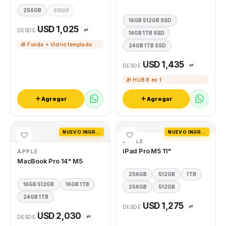
256GB
512GB
16GB 512GB SSD
USD 1,025
⇄
DESDE
16GB 1TB SSD
🎁 Funda + Vidrio templado
24GB 1TB SSD
USD 1,435
⇄
DESDE
🎁 HUB 8 en 1
Agregar
Agregar
NUEVO INGRESO
NUEVO INGRESO
APPLE
iPad Pro M5 11"
APPLE
MacBook Pro 14" M5
256GB
512GB
1TB
16GB 512GB
16GB 1TB
256GB
512GB
24GB 1TB
USD 1,275
⇄
DESDE
USD 2,030
⇄
DESDE