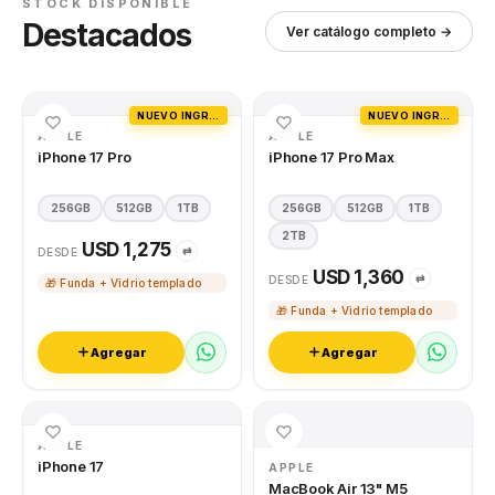
STOCK DISPONIBLE
Destacados
Ver catálogo completo →
NUEVO INGRESO
NUEVO INGRESO
APPLE
APPLE
iPhone 17 Pro
iPhone 17 Pro Max
256GB
512GB
1TB
256GB
512GB
1TB
2TB
USD 1,275
⇄
DESDE
USD 1,360
⇄
DESDE
🎁 Funda + Vidrio templado
🎁 Funda + Vidrio templado
Agregar
Agregar
APPLE
iPhone 17
APPLE
MacBook Air 13" M5