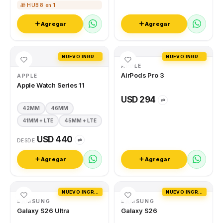
🎁 HUB 8 en 1
Agregar
Agregar
NUEVO INGRESO
NUEVO INGRESO
APPLE
AirPods Pro 3
APPLE
Apple Watch Series 11
USD 294
⇄
42MM
46MM
41MM + LTE
45MM + LTE
USD 440
⇄
DESDE
Agregar
Agregar
NUEVO INGRESO
NUEVO INGRESO
SAMSUNG
SAMSUNG
Galaxy S26 Ultra
Galaxy S26