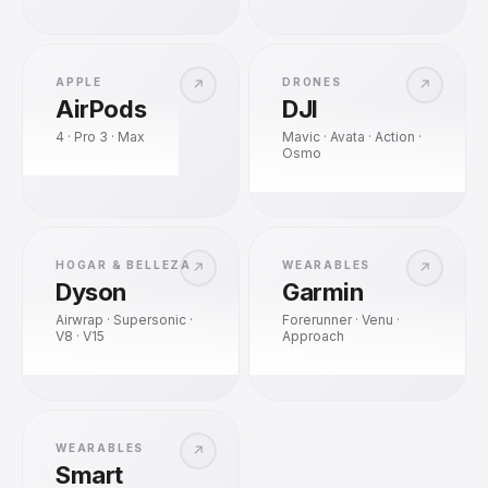
APPLE
DRONES
↗
↗
AirPods
DJI
4 · Pro 3 · Max
Mavic · Avata · Action ·
Osmo
HOGAR & BELLEZA
WEARABLES
↗
↗
Dyson
Garmin
Airwrap · Supersonic ·
Forerunner · Venu ·
V8 · V15
Approach
WEARABLES
↗
Smart