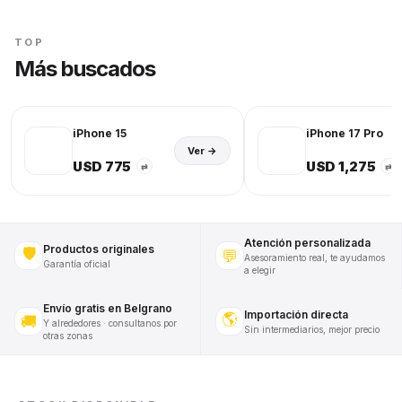
TOP
Más buscados
iPhone 15
iPhone 17 Pro
Ver →
USD 775
USD 1,275
⇄
⇄
Atención personalizada
Productos originales
🛡️
💬
Asesoramiento real, te ayudamos
Garantía oficial
a elegir
Envío gratis en Belgrano
Importación directa
🌎
🚚
Y alrededores · consultanos por
Sin intermediarios, mejor precio
otras zonas