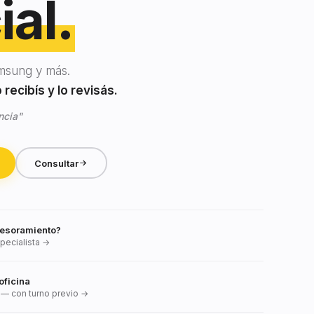
ial.
msung y más.
recibís y lo revisás.
ncia"
Consultar
esoramiento?
pecialista →
oficina
— con turno previo →