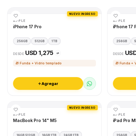
NUEVO INGRESO
APPLE
APPLE
iPhone 17 Pro
iPhone 17 
256GB
512GB
1TB
256GB
USD 1,275
USD
⇄
DESDE
DESDE
🎁 Funda + Vidrio templado
🎁 Funda + 
Agregar
NUEVO INGRESO
APPLE
APPLE
MacBook Pro 14" M5
iPad Pro M
16GB 512GB
16GB 1TB
24GB 1TB
256GB