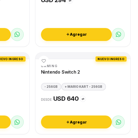
USD 294
⇄
Agregar
UEVO INGRESO
NUEVO INGRESO
GAMING
Nintendo Switch 2
- 256GB
+ MARIO KART - 256GB
USD 640
⇄
DESDE
Agregar