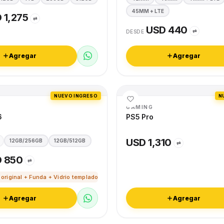
45MM + LTE
 1,275
⇄
USD 440
⇄
DESDE
Agregar
Agregar
NUEVO INGRESO
N
GAMING
6
PS5 Pro
USD 1,310
12GB/256GB
12GB/512GB
⇄
 850
⇄
 original + Funda + Vidrio templado
Agregar
Agregar