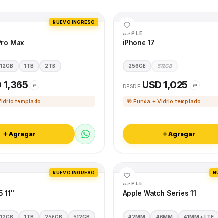
NUEVO INGRESO
APPLE
Pro Max
iPhone 17
512GB
1TB
2TB
256GB
512GB
 1,365
USD 1,025
⇄
⇄
DESDE
Vidrio templado
🎁 Funda + Vidrio templado
Agregar
Agregar
NUEVO INGRESO
N
APPLE
5 11"
Apple Watch Series 11
512GB
1TB
256GB
512GB
42MM
46MM
41MM + LTE