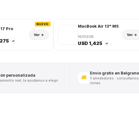
NUEVO
MacBook Air 13" M5
17 Pro
Ver →
Ver →
16/512GB
,275
⇄
USD 1,425
⇄
Envío gratis en Belgrano
ión personalizada
🚚
Y alrededores · consultanos
miento real, te ayudamos a elegir
zonas