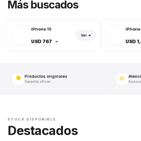
Más buscados
iPhone 15
iPhone 
Ver →
USD 767
USD 1
⇄
Productos originales
Atenc
🛡️
💬
Garantía oficial
Asesora
STOCK DISPONIBLE
Destacados