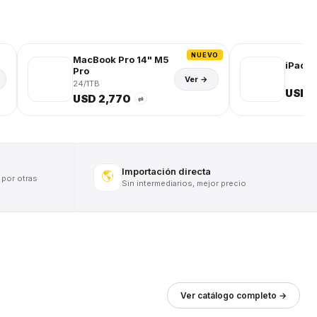
NUEVO
MacBook Pro 14" M5
iPad (
Pro
Ver →
24/1TB
USD 
USD 2,770
⇄
Importación directa
🌎
 por otras
Sin intermediarios, mejor precio
Ver catálogo completo →