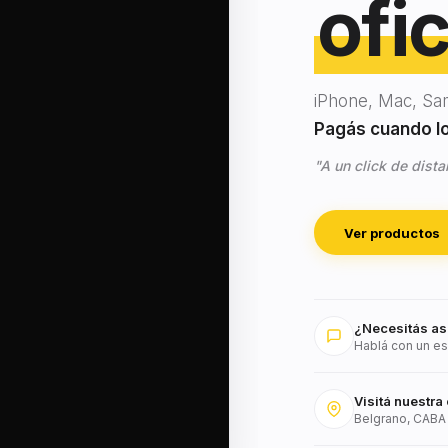
ofic
iPhone, Mac, Sa
Pagás cuando lo 
"A un click de dista
Ver productos
¿Necesitás as
Hablá con un es
Visitá nuestra 
Belgrano, CABA 