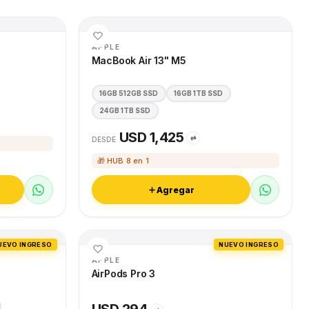
APPLE
MacBook Air 13" M5
16GB 512GB SSD
16GB 1TB SSD
24GB 1TB SSD
USD 1,425
⇄
DESDE
🎁 HUB 8 en 1
Agregar
UEVO INGRESO
NUEVO INGRESO
APPLE
AirPods Pro 3