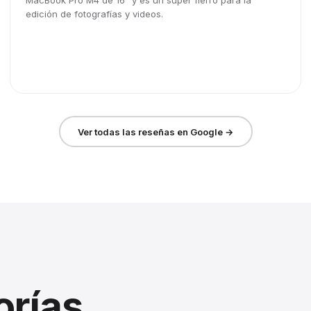
MacBook Pro M4 de 16" y es un súper fierro para la
edición de fotografías y videos.
Ver todas las reseñas en Google →
orías