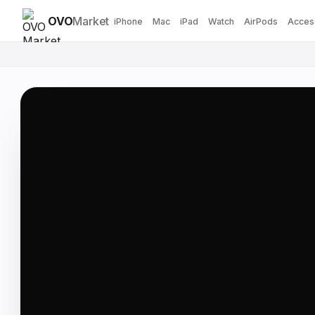
OVO
Market
iPhone
Mac
iPad
Watch
AirPods
Acces