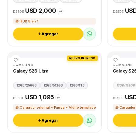
USD 2,000
USD
⇄
DESDE
DESDE
🎁 HUB 8 en 1
Agregar
NUEVO INGRESO
SAMSUNG
SAMSUNG
Galaxy S26 Ultra
Galaxy S2
12GB/256GB
12GB/512GB
12GB/1TB
12GB/128GB
USD 1,095
USD
⇄
DESDE
DESDE
🎁 Cargador original + Funda + Vidrio templado
🎁 Cargador
Agregar