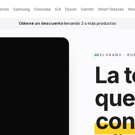
orios
Samsung
Consolas
DJI
Dyson
Garmin
Smart Glasses
Nos
Obtené un descuento
llevando 2 o más productos
BELGRANO · BU
La 
que
con