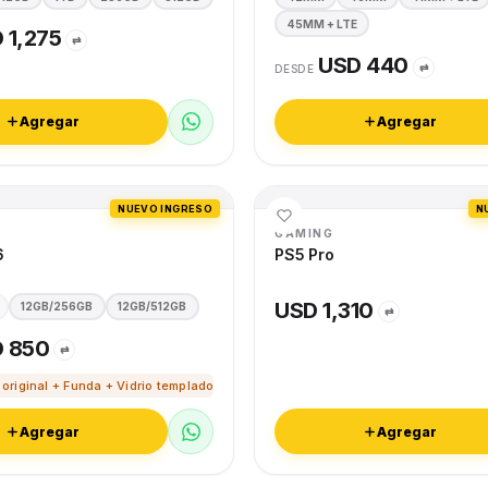
45MM + LTE
 1,275
⇄
USD 440
⇄
DESDE
Agregar
Agregar
NUEVO INGRESO
N
GAMING
6
PS5 Pro
USD 1,310
12GB/256GB
12GB/512GB
⇄
 850
⇄
 original + Funda + Vidrio templado
Agregar
Agregar