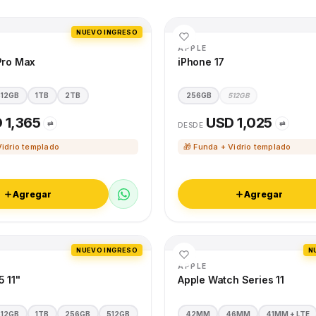
NUEVO INGRESO
APPLE
Pro Max
iPhone 17
512GB
1TB
2TB
256GB
512GB
 1,365
USD 1,025
⇄
⇄
DESDE
Vidrio templado
🎁 Funda + Vidrio templado
Agregar
Agregar
NUEVO INGRESO
N
APPLE
5 11"
Apple Watch Series 11
512GB
1TB
256GB
512GB
42MM
46MM
41MM + LTE