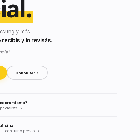
ial.
msung y más.
recibís y lo revisás.
ncia"
Consultar
esoramiento?
pecialista →
oficina
— con turno previo →