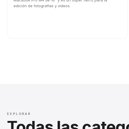
MacBook Pro M4 de 16" y es un súper fierro para la
edición de fotografías y videos.
EXPLORAR
Todas las categ