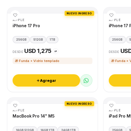
NUEVO INGRESO
APPLE
APPLE
iPhone 17 Pro
iPhone 17 
256GB
512GB
1TB
256GB
USD 1,275
USD
⇄
DESDE
DESDE
🎁 Funda + Vidrio templado
🎁 Funda + 
Agregar
NUEVO INGRESO
APPLE
APPLE
MacBook Pro 14" M5
iPad Pro M
16GB 512GB
16GB 1TB
24GB 1TB
256GB