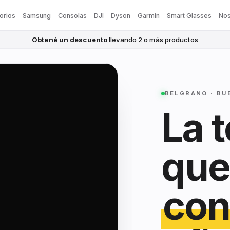
orios
Samsung
Consolas
DJI
Dyson
Garmin
Smart Glasses
Nos
Obtené un descuento
llevando 2 o más productos
BELGRANO · BU
La 
que
con