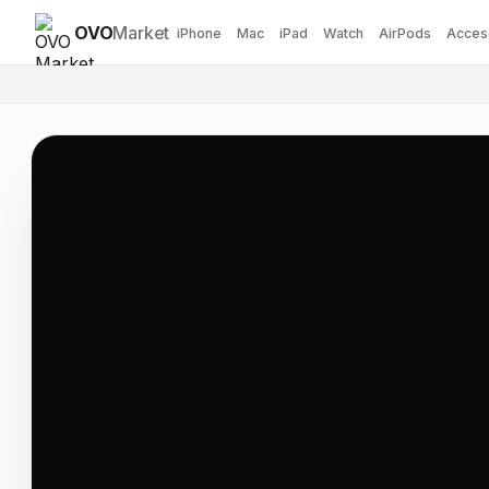
OVO
Market
iPhone
Mac
iPad
Watch
AirPods
Acces