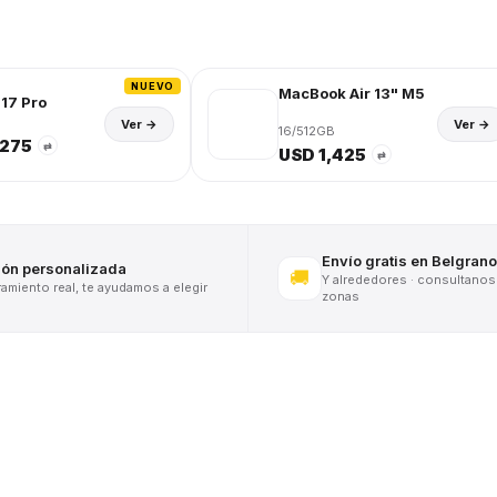
NUEVO
MacBook Air 13" M5
17 Pro
Ver →
Ver →
16/512GB
,275
⇄
USD 1,425
⇄
Envío gratis en Belgrano
ión personalizada
🚚
Y alrededores · consultanos
miento real, te ayudamos a elegir
zonas