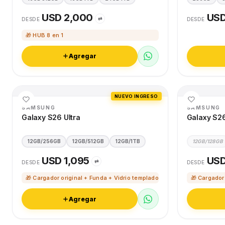
USD 2,000
USD
⇄
DESDE
DESDE
🎁 HUB 8 en 1
Agregar
NUEVO INGRESO
SAMSUNG
SAMSUNG
Galaxy S26 Ultra
Galaxy S2
12GB/256GB
12GB/512GB
12GB/1TB
12GB/128GB
USD 1,095
USD
⇄
DESDE
DESDE
🎁 Cargador original + Funda + Vidrio templado
🎁 Cargador
Agregar