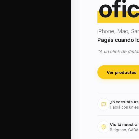
ofic
iPhone, Mac, Sa
Pagás cuando lo 
"A un click de dista
Ver productos
¿Necesitás as
Hablá con un es
Visitá nuestra 
Belgrano, CABA 