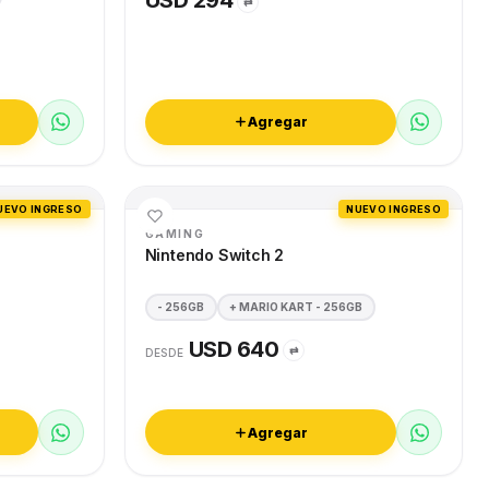
USD 294
⇄
Agregar
UEVO INGRESO
NUEVO INGRESO
GAMING
Nintendo Switch 2
- 256GB
+ MARIO KART - 256GB
USD 640
⇄
DESDE
Agregar