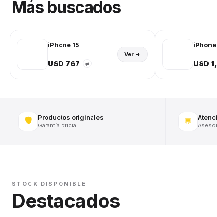
Más buscados
iPhone 15
iPhone 
Ver →
USD 767
USD 1
⇄
Productos originales
Atenc
🛡️
💬
Garantía oficial
Asesora
STOCK DISPONIBLE
Destacados