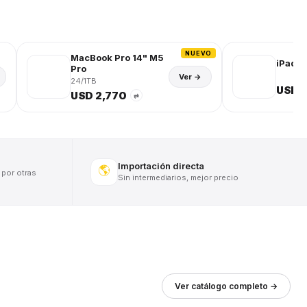
NUEVO
MacBook Pro 14" M5
iPad (
Pro
Ver →
24/1TB
USD 
USD 2,770
⇄
Importación directa
🌎
 por otras
Sin intermediarios, mejor precio
Ver catálogo completo →