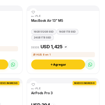
APPLE
MacBook Air 13" M5
16GB 512GB SSD
16GB 1TB SSD
24GB 1TB SSD
USD 1,425
⇄
DESDE
🎁 HUB 8 en 1
Agregar
UEVO INGRESO
NUEVO INGRESO
APPLE
AirPods Pro 3