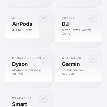
APPLE
DRONES
↗
↗
AirPods
DJI
4 · Pro 3 · Max
Mavic · Avata · Action ·
Osmo
HOGAR & BELLEZA
WEARABLES
↗
↗
Dyson
Garmin
Airwrap · Supersonic ·
Forerunner · Venu ·
V8 · V15
Approach
WEARABLES
↗
Smart