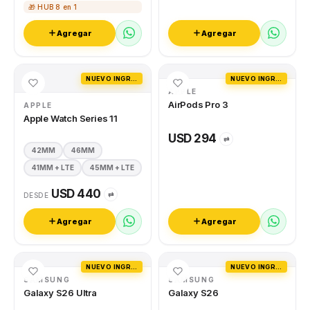
🎁 HUB 8 en 1
Agregar
Agregar
NUEVO INGRESO
NUEVO INGRESO
APPLE
AirPods Pro 3
APPLE
Apple Watch Series 11
USD 294
⇄
42MM
46MM
41MM + LTE
45MM + LTE
USD 440
⇄
DESDE
Agregar
Agregar
NUEVO INGRESO
NUEVO INGRESO
SAMSUNG
SAMSUNG
Galaxy S26 Ultra
Galaxy S26