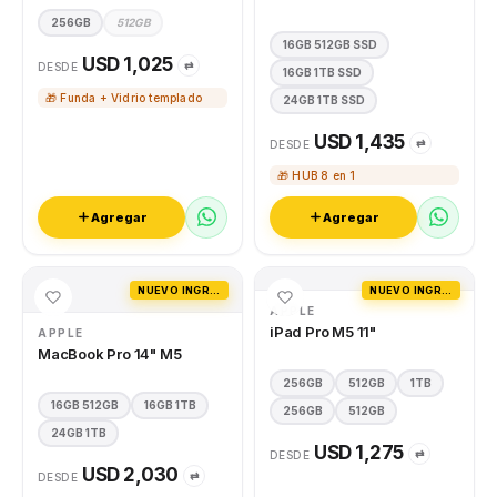
256GB
512GB
16GB 512GB SSD
USD 1,025
⇄
DESDE
16GB 1TB SSD
🎁 Funda + Vidrio templado
24GB 1TB SSD
USD 1,435
⇄
DESDE
🎁 HUB 8 en 1
Agregar
Agregar
NUEVO INGRESO
NUEVO INGRESO
APPLE
iPad Pro M5 11"
APPLE
MacBook Pro 14" M5
256GB
512GB
1TB
16GB 512GB
16GB 1TB
256GB
512GB
24GB 1TB
USD 1,275
⇄
DESDE
USD 2,030
⇄
DESDE