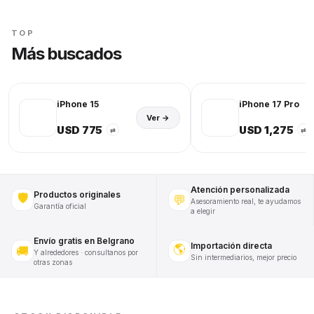
TOP
Más buscados
iPhone 15
iPhone 17 Pro
Ver →
USD 775
USD 1,275
⇄
⇄
Atención personalizada
Productos originales
🛡️
💬
Asesoramiento real, te ayudamos
Garantía oficial
a elegir
Envío gratis en Belgrano
Importación directa
🌎
🚚
Y alrededores · consultanos por
Sin intermediarios, mejor precio
otras zonas