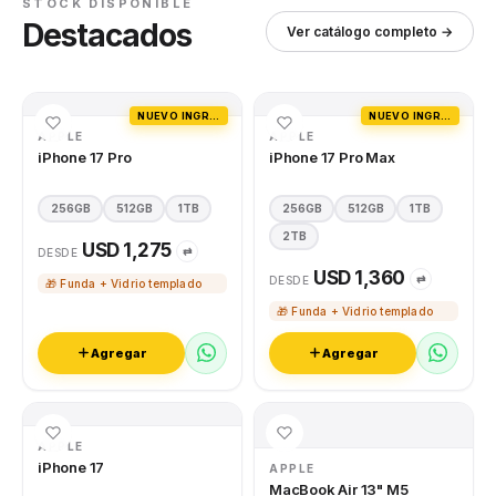
STOCK DISPONIBLE
Destacados
Ver catálogo completo →
NUEVO INGRESO
NUEVO INGRESO
APPLE
APPLE
iPhone 17 Pro
iPhone 17 Pro Max
256GB
512GB
1TB
256GB
512GB
1TB
2TB
USD 1,275
⇄
DESDE
USD 1,360
⇄
DESDE
🎁 Funda + Vidrio templado
🎁 Funda + Vidrio templado
Agregar
Agregar
APPLE
iPhone 17
APPLE
MacBook Air 13" M5