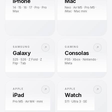
iPhone
Mac
14 · 15 · 16 · 17 · Pro · Pro
Neo · Air M5 · Pro M5 ·
Max
iMac · Mac mini
SAMSUNG
GAMING
↗
↗
Galaxy
Consolas
S25 · S26 · Z Fold · Z
PS5 · Xbox · Nintendo ·
Flip · Tab
Meta
APPLE
APPLE
↗
↗
iPad
Watch
Pro M5 · Air M4 · mini
S11 · Ultra 3 · SE