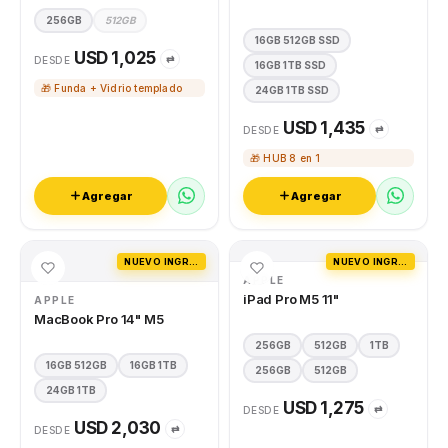
256GB
512GB
16GB 512GB SSD
USD 1,025
⇄
DESDE
16GB 1TB SSD
🎁 Funda + Vidrio templado
24GB 1TB SSD
USD 1,435
⇄
DESDE
🎁 HUB 8 en 1
Agregar
Agregar
NUEVO INGRESO
NUEVO INGRESO
APPLE
iPad Pro M5 11"
APPLE
MacBook Pro 14" M5
256GB
512GB
1TB
16GB 512GB
16GB 1TB
256GB
512GB
24GB 1TB
USD 1,275
⇄
DESDE
USD 2,030
⇄
DESDE