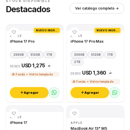
STOCK DISPONIBLE
Destacados
Ver catálogo completo →
NUEVO INGRESO
NUEVO INGRESO
APPLE
APPLE
iPhone 17 Pro
iPhone 17 Pro Max
256GB
512GB
1TB
256GB
512GB
1TB
2TB
USD 1,275
⇄
DESDE
USD 1,360
⇄
DESDE
🎁 Funda + Vidrio templado
🎁 Funda + Vidrio templado
Agregar
Agregar
APPLE
iPhone 17
APPLE
MacBook Air 13" M5