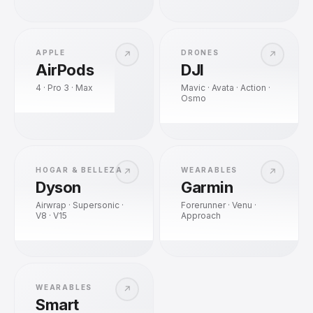
APPLE
DRONES
↗
↗
AirPods
DJI
4 · Pro 3 · Max
Mavic · Avata · Action ·
Osmo
HOGAR & BELLEZA
WEARABLES
↗
↗
Dyson
Garmin
Airwrap · Supersonic ·
Forerunner · Venu ·
V8 · V15
Approach
WEARABLES
↗
Smart