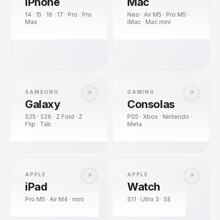
iPhone
Mac
14 · 15 · 16 · 17 · Pro · Pro
Neo · Air M5 · Pro M5 ·
Max
iMac · Mac mini
SAMSUNG
GAMING
↗
↗
Galaxy
Consolas
S25 · S26 · Z Fold · Z
PS5 · Xbox · Nintendo ·
Flip · Tab
Meta
APPLE
APPLE
↗
↗
iPad
Watch
Pro M5 · Air M4 · mini
S11 · Ultra 3 · SE