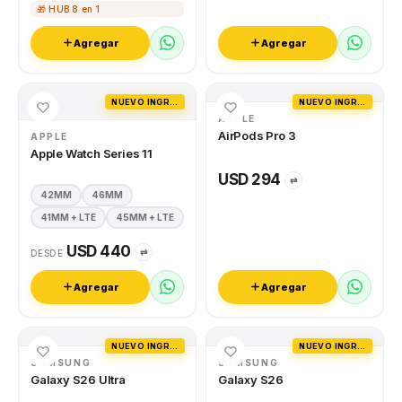
🎁 HUB 8 en 1
Agregar
Agregar
NUEVO INGRESO
NUEVO INGRESO
APPLE
AirPods Pro 3
APPLE
Apple Watch Series 11
USD 294
⇄
42MM
46MM
41MM + LTE
45MM + LTE
USD 440
⇄
DESDE
Agregar
Agregar
NUEVO INGRESO
NUEVO INGRESO
SAMSUNG
SAMSUNG
Galaxy S26 Ultra
Galaxy S26