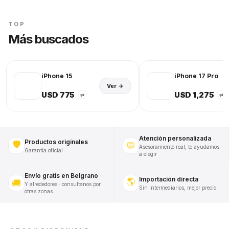
TOP
Más buscados
iPhone 15
iPhone 17 Pro
Ver →
USD 775
USD 1,275
⇄
⇄
Atención personalizada
Productos originales
🛡️
💬
Asesoramiento real, te ayudamos
Garantía oficial
a elegir
Envío gratis en Belgrano
Importación directa
🌎
🚚
Y alrededores · consultanos por
Sin intermediarios, mejor precio
otras zonas