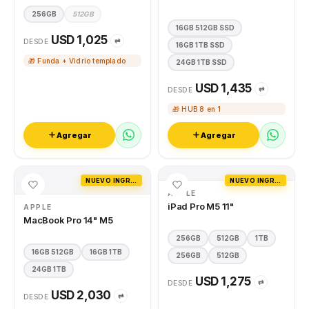
256GB
512GB
16GB 512GB SSD
USD 1,025
⇄
DESDE
16GB 1TB SSD
🎁 Funda + Vidrio templado
24GB 1TB SSD
USD 1,435
⇄
DESDE
🎁 HUB 8 en 1
Agregar
Agregar
NUEVO INGRESO
NUEVO INGRESO
APPLE
iPad Pro M5 11"
APPLE
MacBook Pro 14" M5
256GB
512GB
1TB
16GB 512GB
16GB 1TB
256GB
512GB
24GB 1TB
USD 1,275
⇄
DESDE
USD 2,030
⇄
DESDE