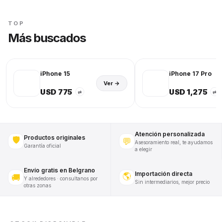
TOP
Más buscados
iPhone 15
iPhone 17 Pro
Ver →
USD 775
USD 1,275
⇄
⇄
Atención personalizada
Productos originales
🛡️
💬
Asesoramiento real, te ayudamos
Garantía oficial
a elegir
Envío gratis en Belgrano
Importación directa
🌎
🚚
Y alrededores · consultanos por
Sin intermediarios, mejor precio
otras zonas