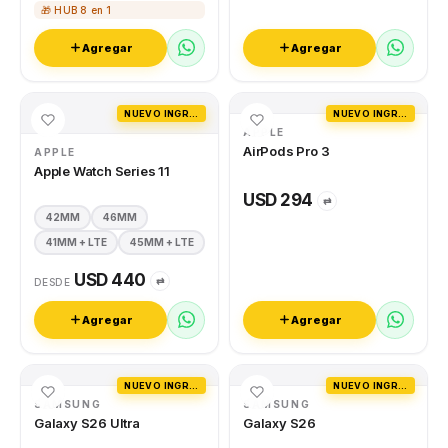
🎁 HUB 8 en 1
Agregar
Agregar
NUEVO INGRESO
NUEVO INGRESO
APPLE
AirPods Pro 3
APPLE
Apple Watch Series 11
USD 294
⇄
42MM
46MM
41MM + LTE
45MM + LTE
USD 440
⇄
DESDE
Agregar
Agregar
NUEVO INGRESO
NUEVO INGRESO
SAMSUNG
SAMSUNG
Galaxy S26 Ultra
Galaxy S26