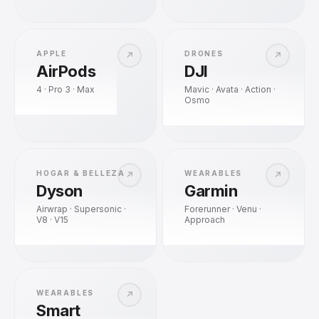
APPLE
DRONES
↗
↗
AirPods
DJI
4 · Pro 3 · Max
Mavic · Avata · Action ·
Osmo
HOGAR & BELLEZA
WEARABLES
↗
↗
Dyson
Garmin
Airwrap · Supersonic ·
Forerunner · Venu ·
V8 · V15
Approach
WEARABLES
↗
Smart