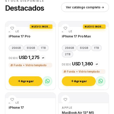
STOCK DISPONIBLE
Destacados
Ver catálogo completo →
NUEVO INGRESO
NUEVO INGRESO
APPLE
APPLE
iPhone 17 Pro
iPhone 17 Pro Max
256GB
512GB
1TB
256GB
512GB
1TB
2TB
USD 1,275
⇄
DESDE
USD 1,360
⇄
DESDE
🎁 Funda + Vidrio templado
🎁 Funda + Vidrio templado
Agregar
Agregar
APPLE
iPhone 17
APPLE
MacBook Air 13" M5