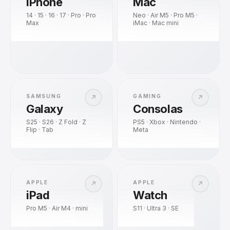
iPhone
Mac
14 · 15 · 16 · 17 · Pro · Pro
Neo · Air M5 · Pro M5 ·
Max
iMac · Mac mini
SAMSUNG
GAMING
↗
↗
Galaxy
Consolas
S25 · S26 · Z Fold · Z
PS5 · Xbox · Nintendo ·
Flip · Tab
Meta
APPLE
APPLE
↗
↗
iPad
Watch
Pro M5 · Air M4 · mini
S11 · Ultra 3 · SE