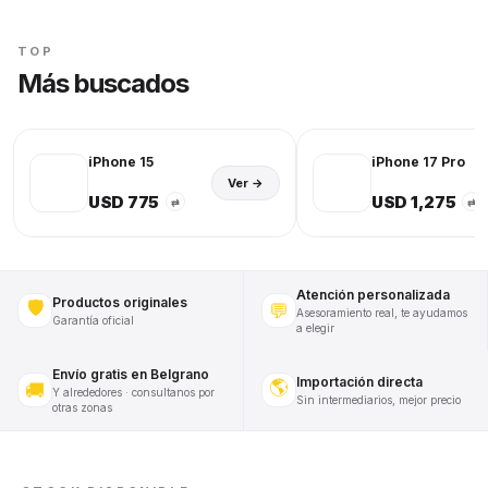
TOP
Más buscados
iPhone 15
iPhone 17 Pro
Ver →
USD 775
USD 1,275
⇄
⇄
Atención personalizada
Productos originales
🛡️
💬
Asesoramiento real, te ayudamos
Garantía oficial
a elegir
Envío gratis en Belgrano
Importación directa
🌎
🚚
Y alrededores · consultanos por
Sin intermediarios, mejor precio
otras zonas