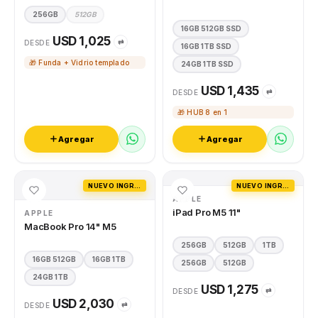
256GB
512GB
16GB 512GB SSD
USD 1,025
⇄
DESDE
16GB 1TB SSD
🎁 Funda + Vidrio templado
24GB 1TB SSD
USD 1,435
⇄
DESDE
🎁 HUB 8 en 1
Agregar
Agregar
NUEVO INGRESO
NUEVO INGRESO
APPLE
iPad Pro M5 11"
APPLE
MacBook Pro 14" M5
256GB
512GB
1TB
16GB 512GB
16GB 1TB
256GB
512GB
24GB 1TB
USD 1,275
⇄
DESDE
USD 2,030
⇄
DESDE