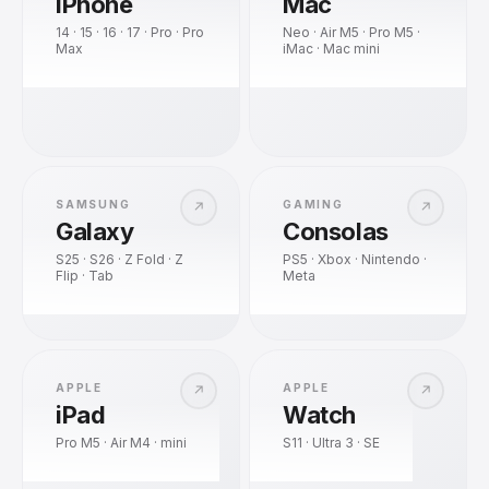
iPhone
Mac
14 · 15 · 16 · 17 · Pro · Pro
Neo · Air M5 · Pro M5 ·
Max
iMac · Mac mini
SAMSUNG
GAMING
↗
↗
Galaxy
Consolas
S25 · S26 · Z Fold · Z
PS5 · Xbox · Nintendo ·
Flip · Tab
Meta
APPLE
APPLE
↗
↗
iPad
Watch
Pro M5 · Air M4 · mini
S11 · Ultra 3 · SE