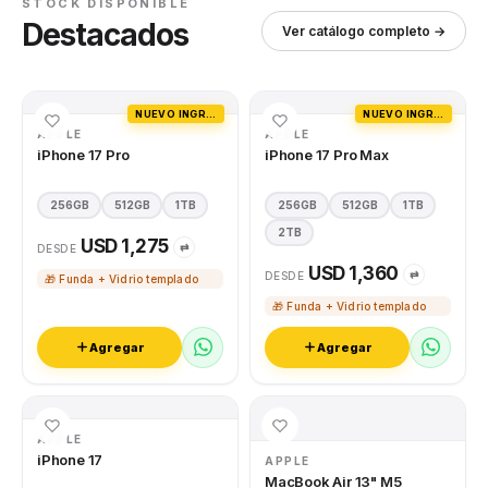
STOCK DISPONIBLE
Destacados
Ver catálogo completo →
NUEVO INGRESO
NUEVO INGRESO
APPLE
APPLE
iPhone 17 Pro
iPhone 17 Pro Max
256GB
512GB
1TB
256GB
512GB
1TB
2TB
USD 1,275
⇄
DESDE
USD 1,360
⇄
DESDE
🎁 Funda + Vidrio templado
🎁 Funda + Vidrio templado
Agregar
Agregar
APPLE
iPhone 17
APPLE
MacBook Air 13" M5