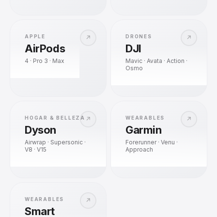
APPLE
DRONES
↗
↗
AirPods
DJI
4 · Pro 3 · Max
Mavic · Avata · Action ·
Osmo
HOGAR & BELLEZA
WEARABLES
↗
↗
Dyson
Garmin
Airwrap · Supersonic ·
Forerunner · Venu ·
V8 · V15
Approach
WEARABLES
↗
Smart