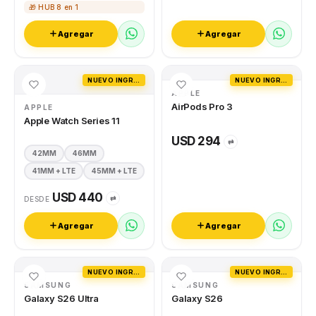
🎁 HUB 8 en 1
Agregar
Agregar
NUEVO INGRESO
NUEVO INGRESO
APPLE
AirPods Pro 3
APPLE
Apple Watch Series 11
USD 294
⇄
42MM
46MM
41MM + LTE
45MM + LTE
USD 440
⇄
DESDE
Agregar
Agregar
NUEVO INGRESO
NUEVO INGRESO
SAMSUNG
SAMSUNG
Galaxy S26 Ultra
Galaxy S26